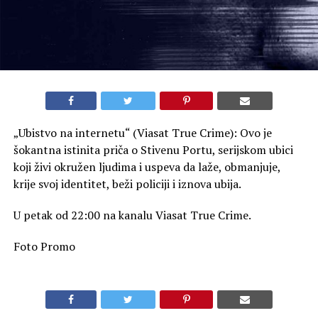
„Ubistvo na internetu“ (Viasat True Crime): Ovo je
šokantna istinita priča o Stivenu Portu, serijskom ubici
koji živi okružen ljudima i uspeva da laže, obmanjuje,
krije svoj identitet, beži policiji i iznova ubija.
U petak od 22:00 na kanalu Viasat True Crime.
Foto Promo