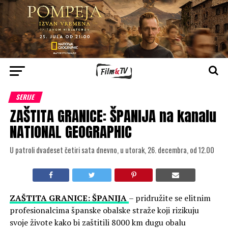
SERIJE
ZAŠTITA GRANICE: ŠPANIJA na kanalu
NATIONAL GEOGRAPHIC
U patroli dvadeset četiri sata dnevno, u utorak, 26. decembra, od 12.00
ZAŠTITA GRANICE: ŠPANIJA
– pridružite se elitnim
profesionalcima španske obalske straže koji rizikuju
svoje živote kako bi zaštitili 8000 km dugu obalu