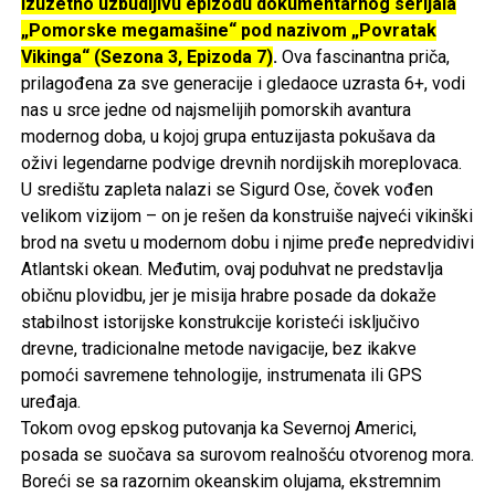
izuzetno uzbudljivu epizodu dokumentarnog serijala
„Pomorske megamašine“ pod nazivom „Povratak
Vikinga“ (Sezona 3, Epizoda 7)
.
Ova fascinantna priča,
prilagođena za sve generacije i gledaoce uzrasta 6+, vodi
nas u srce jedne od najsmelijih pomorskih avantura
modernog doba, u kojoj grupa entuzijasta pokušava da
oživi legendarne podvige drevnih nordijskih moreplovaca.
U središtu zapleta nalazi se Sigurd Ose, čovek vođen
velikom vizijom – on je rešen da konstruiše najveći vikinški
brod na svetu u modernom dobu i njime pređe nepredvidivi
Atlantski okean. Međutim, ovaj poduhvat ne predstavlja
običnu plovidbu, jer je misija hrabre posade da dokaže
stabilnost istorijske konstrukcije koristeći isključivo
drevne, tradicionalne metode navigacije, bez ikakve
pomoći savremene tehnologije, instrumenata ili GPS
uređaja.
Tokom ovog epskog putovanja ka Severnoj Americi,
posada se suočava sa surovom realnošću otvorenog mora.
Boreći se sa razornim okeanskim olujama, ekstremnim