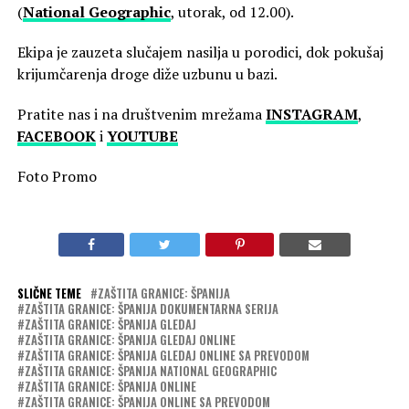
(
National Geographic
, utorak, od 12.00).
Ekipa je zauzeta slučajem nasilja u porodici, dok pokušaj
krijumčarenja droge diže uzbunu u bazi.
Pratite nas i na društvenim mrežama
INSTAGRAM
,
FACEBOOK
i
YOUTUBE
Foto Promo
SLIČNE TEME
ZAŠTITA GRANICE: ŠPANIJA
ZAŠTITA GRANICE: ŠPANIJA DOKUMENTARNA SERIJA
ZAŠTITA GRANICE: ŠPANIJA GLEDAJ
ZAŠTITA GRANICE: ŠPANIJA GLEDAJ ONLINE
ZAŠTITA GRANICE: ŠPANIJA GLEDAJ ONLINE SA PREVODOM
ZAŠTITA GRANICE: ŠPANIJA NATIONAL GEOGRAPHIC
ZAŠTITA GRANICE: ŠPANIJA ONLINE
ZAŠTITA GRANICE: ŠPANIJA ONLINE SA PREVODOM