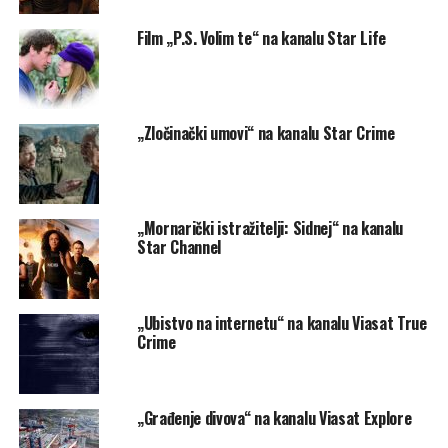
Film „P.S. Volim te“ na kanalu Star Life
„Zločinački umovi“ na kanalu Star Crime
„Mornarički istražitelji: Sidnej“ na kanalu
Star Channel
„Ubistvo na internetu“ na kanalu Viasat True
Crime
„Građenje divova“ na kanalu Viasat Explore