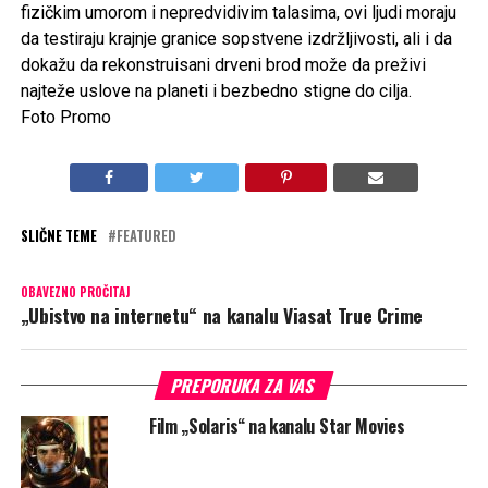
fizičkim umorom i nepredvidivim talasima, ovi ljudi moraju
da testiraju krajnje granice sopstvene izdržljivosti, ali i da
dokažu da rekonstruisani drveni brod može da preživi
najteže uslove na planeti i bezbedno stigne do cilja.
Foto Promo
SLIČNE TEME
FEATURED
OBAVEZNO PROČITAJ
„Ubistvo na internetu“ na kanalu Viasat True Crime
PREPORUKA ZA VAS
Film „Solaris“ na kanalu Star Movies