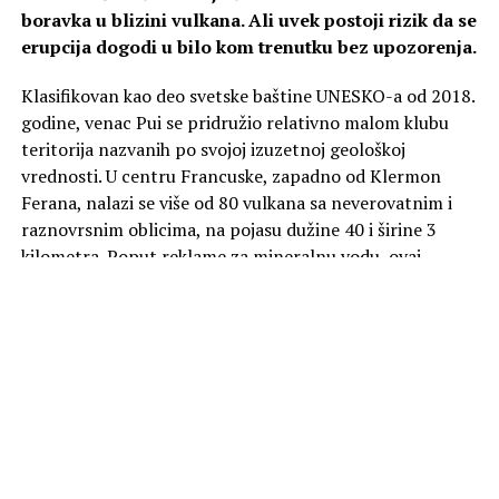
boravka u blizini vulkana. Ali uvek postoji rizik da se
erupcija dogodi u bilo kom trenutku bez upozorenja.
Klasifikovan kao deo svetske baštine UNESKO-a od 2018.
godine, venac Pui se pridružio relativno malom klubu
teritorija nazvanih po svojoj izuzetnoj geološkoj
vrednosti. U centru Francuske, zapadno od Klermon
Ferana, nalazi se više od 80 vulkana sa neverovatnim i
raznovrsnim oblicima, na pojasu dužine 40 i širine 3
kilometra. Poput reklame za mineralnu vodu, ovaj
predeo odiše spokojem. Zapravo, na mnogim sličnim
mestima, čovečanstvo je često imalo koristi od boravka u
blizini vulkana. Ali rizik je uvek da do erupcije može doći
u bilo kom trenutku bez upozorenja.
U ponedeljak od 20:00 na kanalu Viasat Nature.
Foto Promo