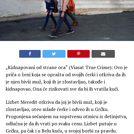
„Kidnapovani od strane oca“ (Viasat True Crime): Ovo je
priča o ženi koja se oprašta od svojih ćerki i otkriva da ih
je njen bivši muž, koji ih je zlostavljao, takođe i
kidnapovao. Ona će rizikovati sve da bi ih vratila kući.
Lizbet Meredit otkriva da joj je bivši muž, koji je
zlostavljao, oteo mlade ćerke i odveo ih u Grčku.
Progonjena sećanjem na sopstvenu otmicu iz detinjstva,
odlučna je da ih vrati po svaku cenu. Lizbet putuje u
Grčku, pa čak i u Belu kuću, u svojoj borbi za pravdu.