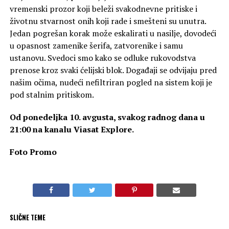
vremenski prozor koji beleži svakodnevne pritiske i
životnu stvarnost onih koji rade i smešteni su unutra.
Jedan pogrešan korak može eskalirati u nasilje, dovodeći
u opasnost zamenike šerifa, zatvorenike i samu
ustanovu. Svedoci smo kako se odluke rukovodstva
prenose kroz svaki ćelijski blok. Događaji se odvijaju pred
našim očima, nudeći nefiltriran pogled na sistem koji je
pod stalnim pritiskom.
Od ponedeljka 10. avgusta, svakog radnog dana u
21:00 na kanalu Viasat Explore.
Foto Promo
SLIČNE TEME