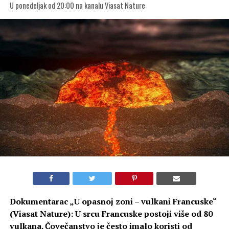
U ponedeljak od 20:00 na kanalu Viasat Nature
Dokumentarac „U opasnoj zoni – vulkani Francuske“
(Viasat Nature): U srcu Francuske postoji više od 80
vulkana. Čovečanstvo je često imalo koristi od