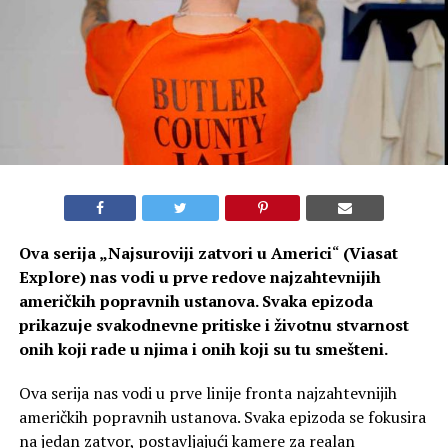
Ova serija „
Najsuroviji zatvori u Americi
“
(Viasat
Explore) nas vodi u prve redove najzahtevnijih
američkih popravnih ustanova. Svaka epizoda
prikazuje svakodnevne pritiske i životnu stvarnost
onih koji rade u njima i onih koji su tu smešteni.
Ova serija nas vodi u prve linije fronta najzahtevnijih
američkih popravnih ustanova. Svaka epizoda se fokusira
na jedan zatvor, postavljajući kamere za realan