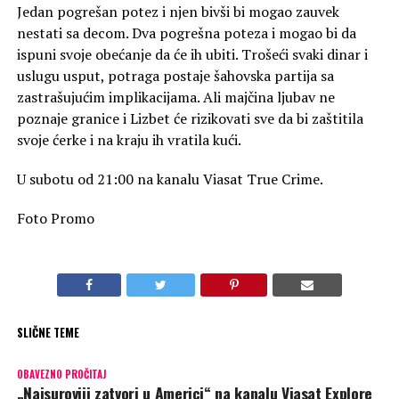
Jedan pogrešan potez i njen bivši bi mogao zauvek
nestati sa decom. Dva pogrešna poteza i mogao bi da
ispuni svoje obećanje da će ih ubiti. Trošeći svaki dinar i
uslugu usput, potraga postaje šahovska partija sa
zastrašujućim implikacijama. Ali majčina ljubav ne
poznaje granice i Lizbet će rizikovati sve da bi zaštitila
svoje ćerke i na kraju ih vratila kući.
U subotu od 21:00 na kanalu Viasat True Crime.
Foto Promo
SLIČNE TEME
OBAVEZNO PROČITAJ
„Najsuroviji zatvori u Americi“ na kanalu Viasat Explore