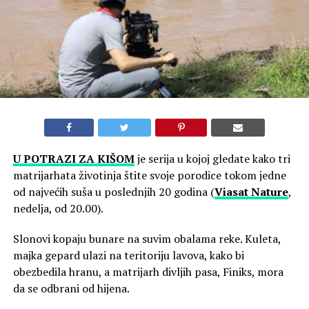
U POTRAZI ZA KIŠOM
je serija u kojoj gledate kako tri
matrijarhata životinja štite svoje porodice tokom jedne
od najvećih suša u poslednjih 20 godina (
Viasat Nature
,
nedelja, od 20.00).
Slonovi kopaju bunare na suvim obalama reke. Kuleta,
majka gepard ulazi na teritoriju lavova, kako bi
obezbedila hranu, a matrijarh divljih pasa, Finiks, mora
da se odbrani od hijena.