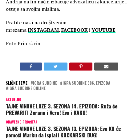
Andrija na fin način izbacuje advokaticu iz kancelarije i
ostaje sa svojim mislima.
Pratite nas i na društvenim
mrežama
INSTAGRAM
,
FACEBOOK
i
YOUTUBE
Foto Printskrin
SLIČNE TEME
IGRA SUDBINE
IGRA SUDBINE 986. EPIZODA
IGRA SUDBINE ONLINE
AKTUELNO
TAJNE VINOVE LOZE 3. SEZONA 14. EPIZODA: Ruža će
PREVARITI Zorana i Veru! Evo i KAKO!
OBAVEZNO PROČITAJ
TAJNE VINOVE LOZE 3. SEZONA 13. EPIZODA: Evo KO će
pomoći Marku da isplati KOCKARSKI DUG!