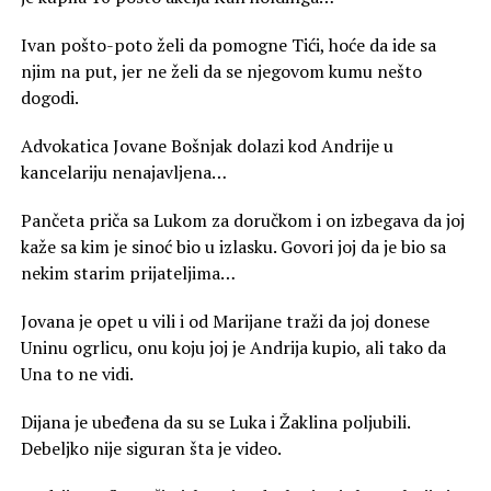
Ivan pošto-poto želi da pomogne Tići, hoće da ide sa
njim na put, jer ne želi da se njegovom kumu nešto
dogodi.
Advokatica Jovane Bošnjak dolazi kod Andrije u
kancelariju nenajavljena…
Pančeta priča sa Lukom za doručkom i on izbegava da joj
kaže sa kim je sinoć bio u izlasku. Govori joj da je bio sa
nekim starim prijateljima…
Jovana je opet u vili i od Marijane traži da joj donese
Uninu ogrlicu, onu koju joj je Andrija kupio, ali tako da
Una to ne vidi.
Dijana je ubeđena da su se Luka i Žaklina poljubili.
Debeljko nije siguran šta je video.