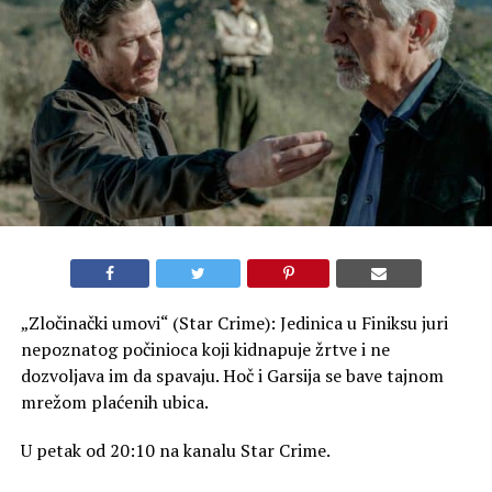
„Zločinački umovi“ (Star Crime): Jedinica u Finiksu juri
nepoznatog počinioca koji kidnapuje žrtve i ne
dozvoljava im da spavaju. Hoč i Garsija se bave tajnom
mrežom plaćenih ubica.
U petak od 20:10 na kanalu Star Crime.