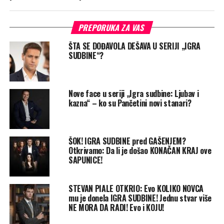
PREPORUKA ZA VAS
ŠTA SE DOĐAVOLA DEŠAVA U SERIJI „IGRA
SUDBINE“?
Nove face u seriji „Igra sudbine: Ljubav i
kazna“ – ko su Pančetini novi stanari?
ŠOK! IGRA SUDBINE pred GAŠENJEM?
Otkrivamo: Da li je došao KONAČAN KRAJ ove
SAPUNICE!
STEVAN PIALE OTKRIO: Evo KOLIKO NOVCA
mu je donela IGRA SUDBINE! Jednu stvar više
NE MORA DA RADI! Evo i KOJU!