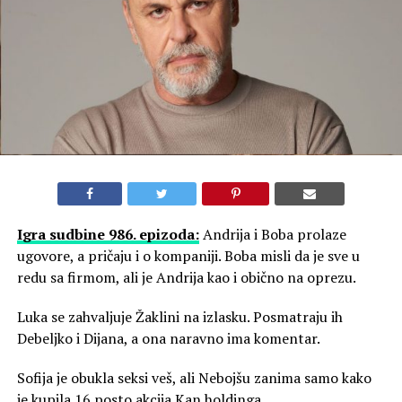
Igra sudbine 986. epizoda:
Andrija i Boba prolaze
ugovore, a pričaju i o kompaniji. Boba misli da je sve u
redu sa firmom, ali je Andrija kao i obično na oprezu.
Luka se zahvaljuje Žaklini na izlasku. Posmatraju ih
Debeljko i Dijana, a ona naravno ima komentar.
Sofija je obukla seksi veš, ali Nebojšu zanima samo kako
je kupila 16 posto akcija Kan holdinga…