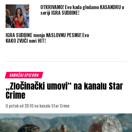
OTKRIVAMO! Evo kada gledamo KASANDRU u
seriji IGRA SUDBINE!
IGRA SUDBINE menja NASLOVNU PESMU! Evo
KAKO ZVUČI novi HIT!
SADRŽAJ EPIZODA
„Zločinački umovi“ na kanalu Star
Crime
U petak od 20:10 na kanalu Star Crime