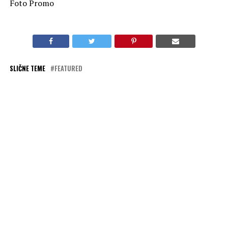
Foto Promo
SLIČNE TEME
FEATURED
AKTUELNO
„Megre“ na kanalu Viasat Epic Drama
OBAVEZNO PROČITAJ
„Mornarički istražitelji: Sidnej“ na kanalu Star Channel
PREPORUKA ZA VAS
„Megre“ na kanalu Viasat Epic Drama
„Kidnapovani od strane oca“ na kanalu Viasat