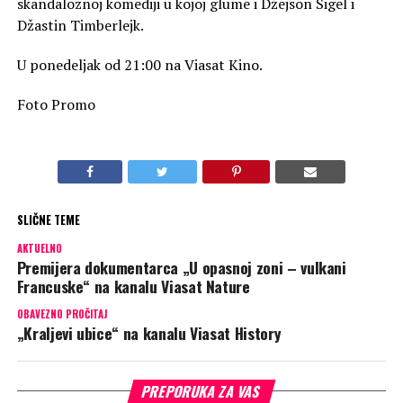
skandaloznoj komediji u kojoj glume i Džejson Sigel i
Džastin Timberlejk.
U ponedeljak od 21:00 na Viasat Kino.
Foto Promo
SLIČNE TEME
AKTUELNO
Premijera dokumentarca „U opasnoj zoni – vulkani
Francuske“ na kanalu Viasat Nature
OBAVEZNO PROČITAJ
„Kraljevi ubice“ na kanalu Viasat History
PREPORUKA ZA VAS