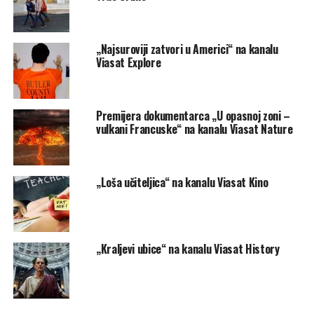
„Najsuroviji zatvori u Americi“ na kanalu
Viasat Explore
Premijera dokumentarca „U opasnoj zoni –
vulkani Francuske“ na kanalu Viasat Nature
„Loša učiteljica“ na kanalu Viasat Kino
„Kraljevi ubice“ na kanalu Viasat History