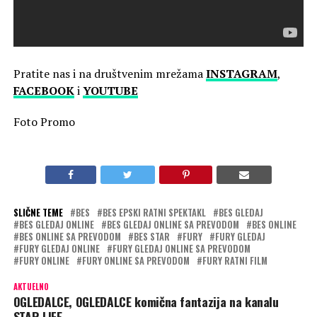
Pratite nas i na društvenim mrežama
INSTAGRAM
,
FACEBOOK
i
YOUTUBE
Foto Promo
SLIČNE TEME
BES
BES EPSKI RATNI SPEKTAKL
BES GLEDAJ
BES GLEDAJ ONLINE
BES GLEDAJ ONLINE SA PREVODOM
BES ONLINE
BES ONLINE SA PREVODOM
BES STAR
FURY
FURY GLEDAJ
FURY GLEDAJ ONLINE
FURY GLEDAJ ONLINE SA PREVODOM
FURY ONLINE
FURY ONLINE SA PREVODOM
FURY RATNI FILM
AKTUELNO
OGLEDALCE, OGLEDALCE komična fantazija na kanalu
STAR LIFE