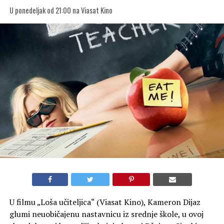
U ponedeljak od 21:00 na Viasat Kino
U filmu „Loša učiteljica“ (Viasat Kino), Kameron Dijaz
glumi neuobičajenu nastavnicu iz srednje škole, u ovoj