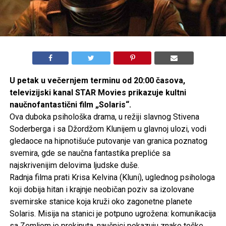
U petak u večernjem terminu od 20:00 časova,
televizijski kanal STAR Movies prikazuje kultni
naučnofantastični film „Solaris“.
Ova duboka psihološka drama, u režiji slavnog Stivena
Soderberga i sa Džordžom Klunijem u glavnoj ulozi, vodi
gledaoce na hipnotišuće putovanje van granica poznatog
svemira, gde se naučna fantastika prepliće sa
najskrivenijim delovima ljudske duše.
Radnja filma prati Krisa Kelvina (Kluni), uglednog psihologa
koji dobija hitan i krajnje neobičan poziv sa izolovane
svemirske stanice koja kruži oko zagonetne planete
Solaris. Misija na stanici je potpuno ugrožena: komunikacija
sa Zemljom je prekinuta, naučnici pokazuju znake teške