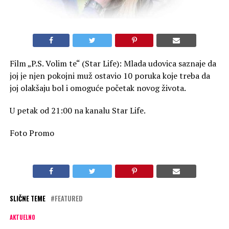
Film „P.S. Volim te“ (Star Life): Mlada udovica saznaje da
joj je njen pokojni muž ostavio 10 poruka koje treba da
joj olakšaju bol i omoguće početak novog života.
U petak od 21:00 na kanalu Star Life.
Foto Promo
SLIČNE TEME
FEATURED
AKTUELNO
Film „Solaris“ na kanalu Star Movies