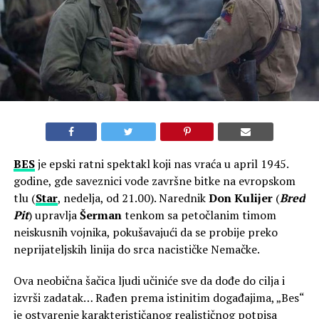
BES
je epski ratni spektakl koji nas vraća u april 1945.
godine, gde saveznici vode završne bitke na evropskom
tlu (
Star
, nedelja, od 21.00). Narednik
Don Kulijer
(
Bred
Pit
) upravlja
Šerman
tenkom sa petočlanim timom
neiskusnih vojnika, pokušavajući da se probije preko
neprijateljskih linija do srca nacističke Nemačke.
Ova neobična šačica ljudi učiniće sve da dođe do cilja i
izvrši zadatak… Rađen prema istinitim događajima, „Bes“
je ostvarenje karakterističanog realističnog potpisa