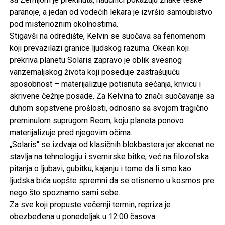
paranoje, a jedan od vodećih lekara je izvršio samoubistvo
pod misterioznim okolnostima.
Stigavši na odredište, Kelvin se suočava sa fenomenom
koji prevazilazi granice ljudskog razuma. Okean koji
prekriva planetu Solaris zapravo je oblik svesnog
vanzemaljskog života koji poseduje zastrašujuću
sposobnost – materijalizuje potisnuta sećanja, krivicu i
skrivene čežnje posade. Za Kelvina to znači suočavanje sa
duhom sopstvene prošlosti, odnosno sa svojom tragično
preminulom suprugom Reom, koju planeta ponovo
materijalizuje pred njegovim očima.
„Solaris“ se izdvaja od klasičnih blokbastera jer akcenat ne
stavlja na tehnologiju i svemirske bitke, već na filozofska
pitanja o ljubavi, gubitku, kajanju i tome da li smo kao
ljudska bića uopšte spremni da se otisnemo u kosmos pre
nego što spoznamo sami sebe.
Za sve koji propuste večernji termin, repriza je
obezbeđena u ponedeljak u 12:00 časova.