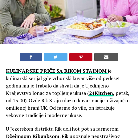
KULINARSKE PRIČE SA RIKOM STAJNOM
je
kulinarski serijal gde vrhunski kuvar više od pedeset
godina mu je trabalo da shvati da je Ujedinjeno
Kraljevstvo lonac za topljenje ukusa (
24Kitchen
, petak,
od 13.00). Ovde Rik Stajn ulazi u kuvar nacije, uživajući u
omiljenoj hrani UK. Od farme do vile, on istražuje
vekovne tradicije i moderne ukuse.
U Jezerskom distriktu Rik deli hot pot sa farmerom
Džejmsom Ribanksom
. Rik upoznaje neustrašivog