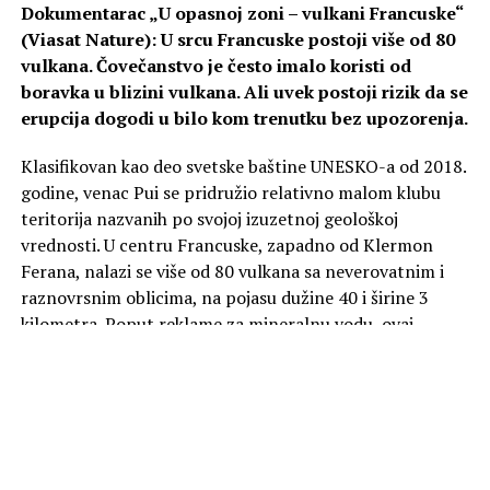
Dokumentarac „U opasnoj zoni – vulkani Francuske“
(Viasat Nature): U srcu Francuske postoji više od 80
vulkana. Čovečanstvo je često imalo koristi od
boravka u blizini vulkana. Ali uvek postoji rizik da se
erupcija dogodi u bilo kom trenutku bez upozorenja.
Klasifikovan kao deo svetske baštine UNESKO-a od 2018.
godine, venac Pui se pridružio relativno malom klubu
teritorija nazvanih po svojoj izuzetnoj geološkoj
vrednosti. U centru Francuske, zapadno od Klermon
Ferana, nalazi se više od 80 vulkana sa neverovatnim i
raznovrsnim oblicima, na pojasu dužine 40 i širine 3
kilometra. Poput reklame za mineralnu vodu, ovaj
predeo odiše spokojem. Zapravo, na mnogim sličnim
mestima, čovečanstvo je često imalo koristi od boravka u
blizini vulkana. Ali rizik je uvek da do erupcije može doći
u bilo kom trenutku bez upozorenja.
U ponedeljak od 20:00 na kanalu Viasat Nature.