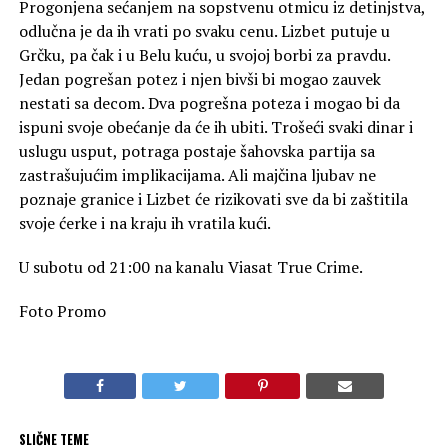
Progonjena sećanjem na sopstvenu otmicu iz detinjstva,
odlučna je da ih vrati po svaku cenu. Lizbet putuje u
Grčku, pa čak i u Belu kuću, u svojoj borbi za pravdu.
Jedan pogrešan potez i njen bivši bi mogao zauvek
nestati sa decom. Dva pogrešna poteza i mogao bi da
ispuni svoje obećanje da će ih ubiti. Trošeći svaki dinar i
uslugu usput, potraga postaje šahovska partija sa
zastrašujućim implikacijama. Ali majčina ljubav ne
poznaje granice i Lizbet će rizikovati sve da bi zaštitila
svoje ćerke i na kraju ih vratila kući.
U subotu od 21:00 na kanalu Viasat True Crime.
Foto Promo
SLIČNE TEME