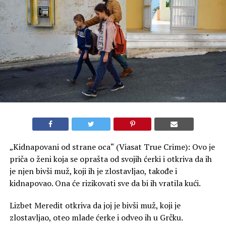
„Kidnapovani od strane oca“ (Viasat True Crime): Ovo je
priča o ženi koja se oprašta od svojih ćerki i otkriva da ih
je njen bivši muž, koji ih je zlostavljao, takođe i
kidnapovao. Ona će rizikovati sve da bi ih vratila kući.
Lizbet Meredit otkriva da joj je bivši muž, koji je
zlostavljao, oteo mlade ćerke i odveo ih u Grčku.