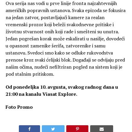
Ova serija nas vodi u prve linije fronta najzahtevnijih
američkih popravnih ustanova. Svaka epizoda se fokusira
na jedan zatvor, postavljajući kamere za realan
vremenski prozor koji beleži svakodnevne pritiske i
životnu stvarnost onih koji rade i smešteni su unutra.
Jedan pogrešan korak može eskalirati u nasilje, dovodeći
u opasnost zamenike šerifa, zatvorenike i samu
ustanovu. Svedoci smo kako se odluke rukovodstva
prenose kroz svaki ćelijski blok. Događaji se odvijaju pred
našim očima, nudeći nefiltriran pogled na sistem koji je
pod stalnim pritiskom.
Od ponedeljka 10. avgusta, svakog radnog dana u
21:00 na kanalu Viasat Explore.
Foto Promo