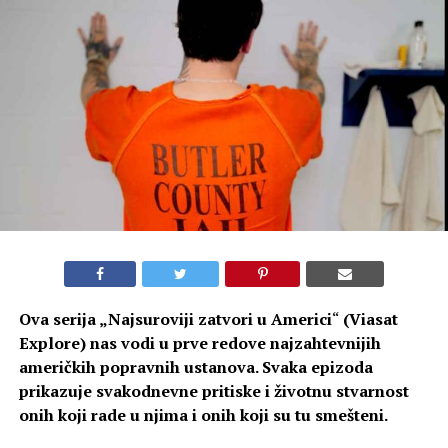
Ova serija „
Najsuroviji zatvori u Americi
“
(Viasat
Explore) nas vodi u prve redove najzahtevnijih
američkih popravnih ustanova. Svaka epizoda
prikazuje svakodnevne pritiske i životnu stvarnost
onih koji rade u njima i onih koji su tu smešteni.