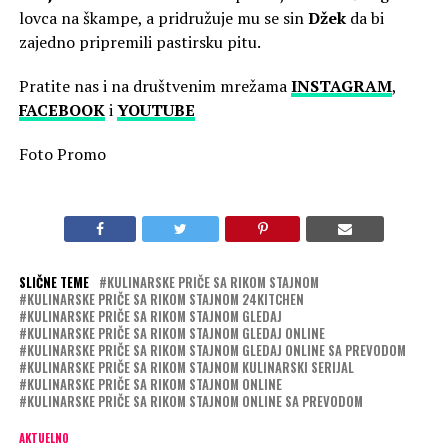
lovca na škampe, a pridružuje mu se sin
Džek
da bi
zajedno pripremili pastirsku pitu.
Pratite nas i na društvenim mrežama
INSTAGRAM
,
FACEBOOK
i
YOUTUBE
Foto Promo
SLIČNE TEME
KULINARSKE PRIČE SA RIKOM STAJNOM
KULINARSKE PRIČE SA RIKOM STAJNOM 24KITCHEN
KULINARSKE PRIČE SA RIKOM STAJNOM GLEDAJ
KULINARSKE PRIČE SA RIKOM STAJNOM GLEDAJ ONLINE
KULINARSKE PRIČE SA RIKOM STAJNOM GLEDAJ ONLINE SA PREVODOM
KULINARSKE PRIČE SA RIKOM STAJNOM KULINARSKI SERIJAL
KULINARSKE PRIČE SA RIKOM STAJNOM ONLINE
KULINARSKE PRIČE SA RIKOM STAJNOM ONLINE SA PREVODOM
AKTUELNO