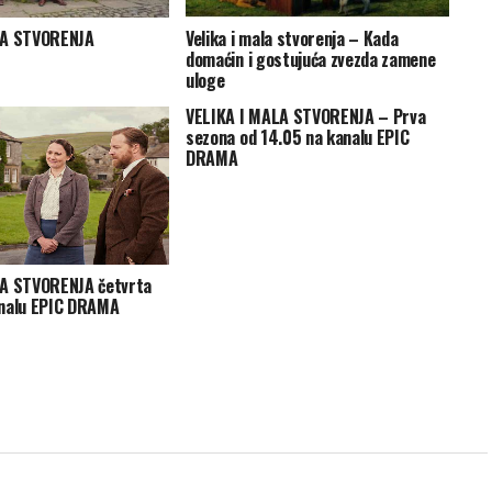
LA STVORENJA
Velika i mala stvorenja – Kada
domaćin i gostujuća zvezda zamene
uloge
VELIKA I MALA STVORENJA – Prva
sezona od 14.05 na kanalu EPIC
DRAMA
LA STVORENJA četvrta
analu EPIC DRAMA