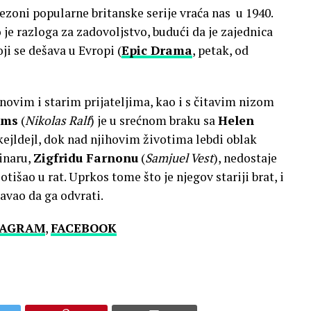
sezoni popularne britanske serije vraća nas u 1940.
je razloga za zadovoljstvo, budući da je zajednica
ji se dešava u Evropi (
Epic Drama
, petak, od
ovim i starim prijateljima, kao i s čitavim nizom
jms
(
Nikolas Ralf
) je u srećnom braku sa
Helen
Skejldejl, dok nad njihovim životima lebdi oblak
inaru,
Zigfridu Farnonu
(
Samjuel Vest
), nedostaje
e otišao u rat. Uprkos tome što je njegov stariji brat, i
avao da ga odvrati.
TAGRAM
,
FACEBOOK