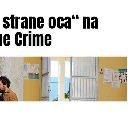
 strane oca“ na
ue Crime