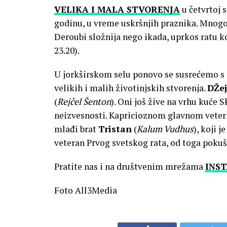
VELIKA I MALA STVORENJA
u četvrtoj 
godinu, u vreme uskršnjih praznika. Mnogo 
Deroubi složnija nego ikada, uprkos ratu ko
23.20).
U jorkširskom selu ponovo se susrećemo s n
velikih i malih životinjskih stvorenja.
DŽe
(
Rejčel Šenton
). Oni još žive na vrhu kuće 
neizvesnosti. Kapricioznom glavnom veter
mlađi brat
Tristan
(
Kalum Vudhus
), koji j
veteran Prvog svetskog rata, od toga pokuš
Pratite nas i na društvenim mrežama
INS
Foto All3Media