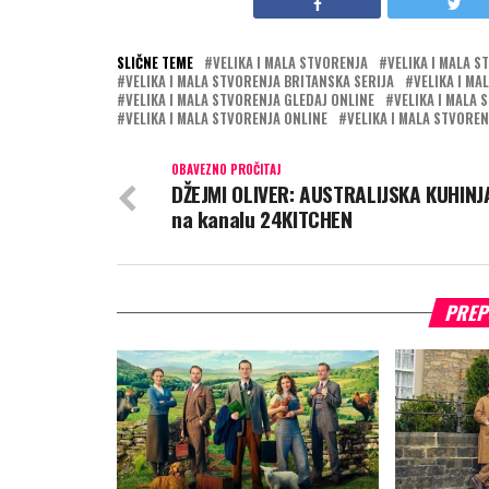
SLIČNE TEME
VELIKA I MALA STVORENJA
VELIKA I MALA S
VELIKA I MALA STVORENJA BRITANSKA SERIJA
VELIKA I MA
VELIKA I MALA STVORENJA GLEDAJ ONLINE
VELIKA I MALA
VELIKA I MALA STVORENJA ONLINE
VELIKA I MALA STVORE
OBAVEZNO PROČITAJ
DŽEJMI OLIVER: AUSTRALIJSKA KUHINJ
na kanalu 24KITCHEN
PREP