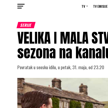
TV
TV EMISIJE
SERIJE
VELIKA I MALA ST
sezona na kanal
Povratak u seosku idilu, u petak, 31. maja, od 23.20