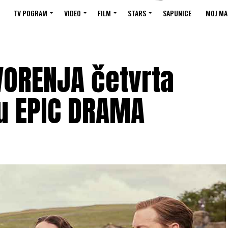
TV POGRAM
VIDEO
FILM
STARS
SAPUNICE
MOJ MA
VORENJA četvrta
u EPIC DRAMA