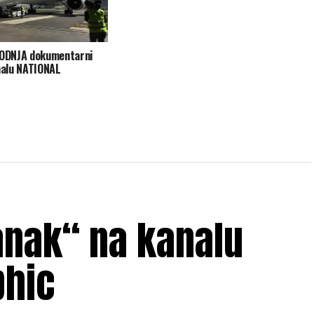
DNJA dokumentarni
analu NATIONAL
anak“ na kanalu
phic