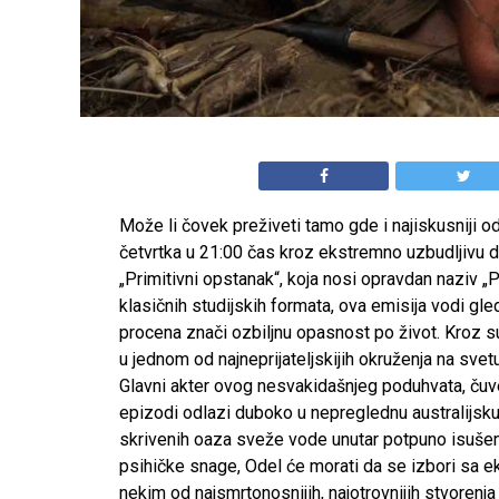
Može li čovek preživeti tamo gde i najiskusniji 
četvrtka u 21:00 čas kroz ekstremno uzbudljivu 
„Primitivni opstanak“, koja nosi opravdan naziv „
klasičnih studijskih formata, ova emisija vodi g
procena znači ozbiljnu opasnost po život. Kroz 
u jednom od najneprijateljskijih okruženja na svetu
Glavni akter ovog nesvakidašnjeg poduhvata, čuven
epizodi odlazi duboko u nepreglednu australijsku di
skrivenih oaza sveže vode unutar potpuno isušen
psihičke snage, Odel će morati da se izbori sa ek
nekim od najsmrtonosnijih, najotrovnijih stvorenja 