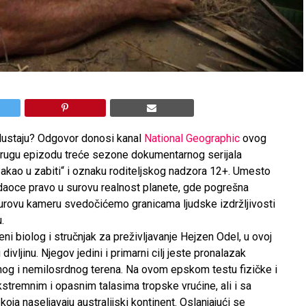
odustaju? Odgovor donosi kanal
National Geographic
ovog
drugu epizodu treće sezone dokumentarnog serijala
Pakao u zabiti“ i oznaku roditeljskog nadzora 12+. Umesto
ledaoce pravo u surovu realnost planete, gde pogrešna
surovu kameru svedočićemo granicama ljudske izdržljivosti
.
i biolog i stručnjak za preživljavanje Hejzen Odel, u ovoj
vljinu. Njegov jedini i primarni cilj jeste pronalazak
og i nemilosrdnog terena. Na ovom epskom testu fizičke i
stremnim i opasnim talasima tropske vrućine, ali i sa
koja naseljavaju australijski kontinent. Oslanjajući se