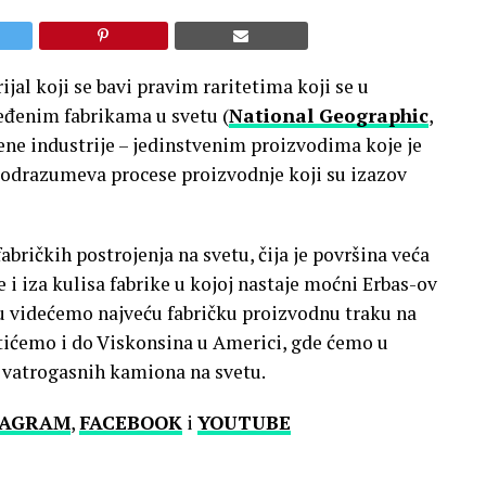
jal koji se bavi pravim raritetima koji se u
đenim fabrikama u svetu (
National Geographic
,
mene industrije – jedinstvenim proizvodima koje je
podrazumeva procese proizvodnje koji su izazov
abričkih postrojenja na svetu, čija je površina veća
 i iza kulisa fabrike u kojoj nastaje moćni Erbas-ov
u videćemo najveću fabričku proizvodnu traku na
atićemo i do Viskonsina u Americi, gde ćemo u
h vatrogasnih kamiona na svetu.
TAGRAM
,
FACEBOOK
i
YOUTUBE