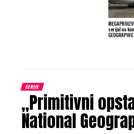
MEGAPROIZVO
serijal na k
GEOGRAPHIC
SERIJE
„Primitivni opst
National Geogra