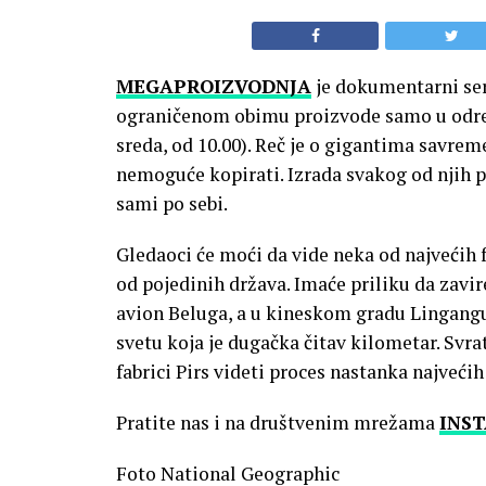
MEGAPROIZVODNJA
je dokumentarni seri
ograničenom obimu proizvode samo u odre
sreda, od 10.00). Reč je o gigantima savre
nemoguće kopirati. Izrada svakog od njih 
sami po sebi.
Gledaoci će moći da vide neka od najvećih f
od pojedinih država. Imaće priliku da zavire
avion Beluga, a u kineskom gradu Lingang
svetu koja je dugačka čitav kilometar. Svr
fabrici Pirs videti proces nastanka najveći
Pratite nas i na društvenim mrežama
INS
Foto National Geographic