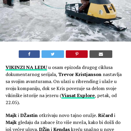
VIKINZI NA LEDU
u osam epizoda drugog ciklusa
dokumentarnog serijala,
Trevor Kristjanson
nastavlja
sa svojim avanturama. On ulazi u ribrending i ulaže u
svoju kompaniju, dok se Kris povezuje sa delom svoje
vikinške istorije na jezeru (
Viasat Explore
, petak, od
22.05).
Majk
i
DŽastin
otkrivaju novo tajno oružje.
Ričard
i
Majk
gledaju da zabace što više mreža, kako bi došli do
još većeg ulova.
DŽin
i
Kendas
kreću snažno u nove