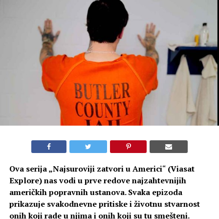
Ova serija „
Najsuroviji zatvori u Americi
“
(Viasat
Explore) nas vodi u prve redove najzahtevnijih
američkih popravnih ustanova. Svaka epizoda
prikazuje svakodnevne pritiske i životnu stvarnost
onih koji rade u njima i onih koji su tu smešteni.