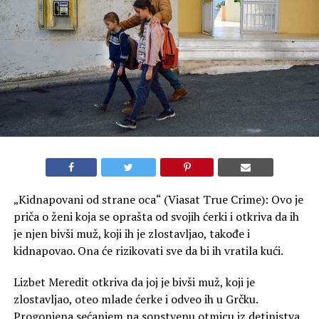
„Kidnapovani od strane oca“ (Viasat True Crime): Ovo je
priča o ženi koja se oprašta od svojih ćerki i otkriva da ih
je njen bivši muž, koji ih je zlostavljao, takođe i
kidnapovao. Ona će rizikovati sve da bi ih vratila kući.
Lizbet Meredit otkriva da joj je bivši muž, koji je
zlostavljao, oteo mlade ćerke i odveo ih u Grčku.
Progonjena sećanjem na sopstvenu otmicu iz detinjstva,