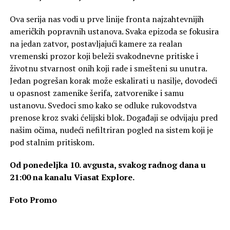
Ova serija nas vodi u prve linije fronta najzahtevnijih
američkih popravnih ustanova. Svaka epizoda se fokusira
na jedan zatvor, postavljajući kamere za realan
vremenski prozor koji beleži svakodnevne pritiske i
životnu stvarnost onih koji rade i smešteni su unutra.
Jedan pogrešan korak može eskalirati u nasilje, dovodeći
u opasnost zamenike šerifa, zatvorenike i samu
ustanovu. Svedoci smo kako se odluke rukovodstva
prenose kroz svaki ćelijski blok. Događaji se odvijaju pred
našim očima, nudeći nefiltriran pogled na sistem koji je
pod stalnim pritiskom.
Od ponedeljka 10. avgusta, svakog radnog dana u
21:00 na kanalu Viasat Explore.
Foto Promo