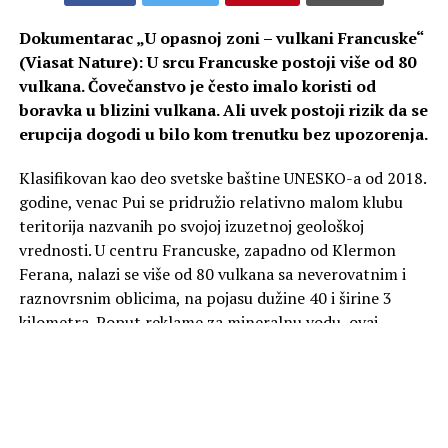
Dokumentarac „U opasnoj zoni – vulkani Francuske“
(Viasat Nature): U srcu Francuske postoji više od 80
vulkana. Čovečanstvo je često imalo koristi od
boravka u blizini vulkana. Ali uvek postoji rizik da se
erupcija dogodi u bilo kom trenutku bez upozorenja.
Klasifikovan kao deo svetske baštine UNESKO-a od 2018.
godine, venac Pui se pridružio relativno malom klubu
teritorija nazvanih po svojoj izuzetnoj geološkoj
vrednosti. U centru Francuske, zapadno od Klermon
Ferana, nalazi se više od 80 vulkana sa neverovatnim i
raznovrsnim oblicima, na pojasu dužine 40 i širine 3
kilometra. Poput reklame za mineralnu vodu, ovaj
predeo odiše spokojem. Zapravo, na mnogim sličnim
mestima, čovečanstvo je često imalo koristi od boravka u
blizini vulkana. Ali rizik je uvek da do erupcije može doći
u bilo kom trenutku bez upozorenja.