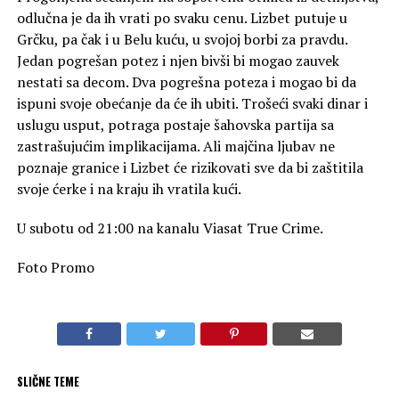
odlučna je da ih vrati po svaku cenu. Lizbet putuje u
Grčku, pa čak i u Belu kuću, u svojoj borbi za pravdu.
Jedan pogrešan potez i njen bivši bi mogao zauvek
nestati sa decom. Dva pogrešna poteza i mogao bi da
ispuni svoje obećanje da će ih ubiti. Trošeći svaki dinar i
uslugu usput, potraga postaje šahovska partija sa
zastrašujućim implikacijama. Ali majčina ljubav ne
poznaje granice i Lizbet će rizikovati sve da bi zaštitila
svoje ćerke i na kraju ih vratila kući.
U subotu od 21:00 na kanalu Viasat True Crime.
Foto Promo
SLIČNE TEME