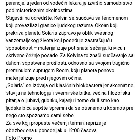
paranoje, a jedan od vodećih lekara je izvršio samoubistvo
pod misterioznim okolnostima.
Stigavši na odredište, Kelvin se suočava sa fenomenom
koji prevazilazi granice ljudskog razuma. Okean koji
prekriva planetu Solaris zapravo je oblik svesnog
vanzemaljskog života koji poseduje zastrašujuću
sposobnost – materijalizuje potisnuta sećanja, krivicu i
skrivene čežnje posade. Za Kelvina to znači suočavanje sa
duhom sopstvene prošlosti, odnosno sa svojom tragično
preminulom suprugom Reom, koju planeta ponovo
materijalizuje pred njegovim očima.
„Solaris“ se izdvaja od klasičnih blokbastera jer akcenat ne
stavlja na tehnologiju i svemirske bitke, već na filozofska
pitanja o ljubavi, gubitku, kajanju i tome da li smo kao
ljudska bića uopšte spremni da se otisnemo u kosmos pre
nego što spoznamo sami sebe.
Za sve koji propuste večernji termin, repriza je
obezbeđena u ponedeljak u 12:00 časova.
Foto Promo