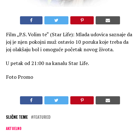
Film „P.S. Volim te“ (Star Life): Mlada udovica saznaje da
joj je njen pokojni muž ostavio 10 poruka koje treba da
joj olakšaju bol i omoguće početak novog života.
U petak od 21:00 na kanalu Star Life.
Foto Promo
SLIČNE TEME
FEATURED
AKTUELNO
Film „Solaris“ na kanalu Star Movies