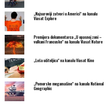
„Najsuroviji zatvori u Americi“ na kanalu
Viasat Explore
Premijera dokumentarca „U opasnoj zoni –
vulkani Francuske“ na kanalu Viasat Nature
„Loša učiteljica“ na kanalu Viasat Kino
„Pomorske megamašine“ na kanalu National
Geographic