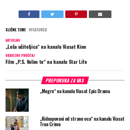
SLIČNE TEME
FEATURED
AKTUELNO
„Loša učiteljica“ na kanalu Viasat Kino
OBAVEZNO PROČITAJ
Film „P.S. Volim te“ na kanalu Star Life
PREPORUKA ZA VAS
„Megre“ na kanalu Viasat Epic Drama
„Kidnapovani od strane oca“ na kanalu Viasat
True Crime