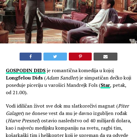
GOSPODIN
DIDS
je romantična komedija u kojoj
Longfelou Dids
(
Adam Sandler
) je simpatičan dečko koji
poseduje piceriju u varošici Mandrejk Fols (
Star
, petak,
od 21.00).
Vodi idiličan život sve dok mu slatkorečivi magnat (
Piter
Galager
) ne donese vest da mu je davno izgubljen rođak
(
Harve Presnel
) ostavio nasledstvo od 40 milijardi dolara,
kao i najveću medijsku kompaniju na svetu, ragbi tim,
košarkaški tim i helikopter koji je spreman da ga odvede