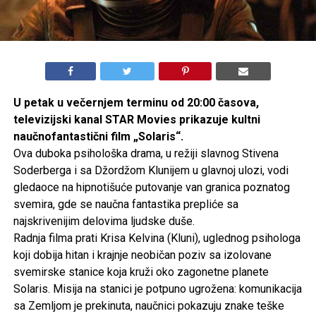
U petak u večernjem terminu od 20:00 časova,
televizijski kanal STAR Movies prikazuje kultni
naučnofantastični film „Solaris“.
Ova duboka psihološka drama, u režiji slavnog Stivena
Soderberga i sa Džordžom Klunijem u glavnoj ulozi, vodi
gledaoce na hipnotišuće putovanje van granica poznatog
svemira, gde se naučna fantastika prepliće sa
najskrivenijim delovima ljudske duše.
Radnja filma prati Krisa Kelvina (Kluni), uglednog psihologa
koji dobija hitan i krajnje neobičan poziv sa izolovane
svemirske stanice koja kruži oko zagonetne planete
Solaris. Misija na stanici je potpuno ugrožena: komunikacija
sa Zemljom je prekinuta, naučnici pokazuju znake teške