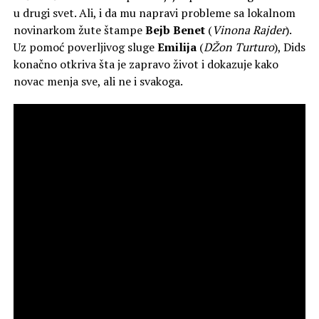
u drugi svet. Ali, i da mu napravi probleme sa lokalnom
novinarkom žute štampe
Bejb
Benet
(
Vinona Rajder
).
Uz pomoć poverljivog sluge
Emilija
(
DŽon Turturo
), Dids
konačno otkriva šta je zapravo život i dokazuje kako
novac menja sve, ali ne i svakoga.