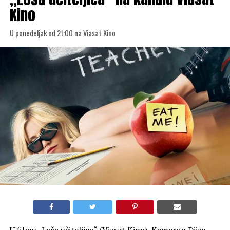
Kino
U ponedeljak od 21:00 na Viasat Kino
U filmu „Loša učiteljica“ (Viasat Kino), Kameron Dijaz