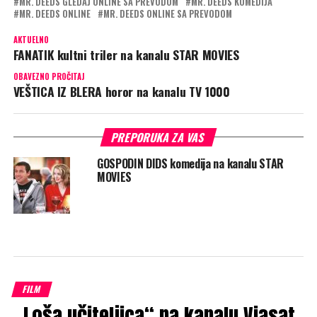
MR. DEEDS GLEDAJ ONLINE SA PREVODOM
MR. DEEDS KOMEDIJA
MR. DEEDS ONLINE
MR. DEEDS ONLINE SA PREVODOM
AKTUELNO
FANATIK kultni triler na kanalu STAR MOVIES
OBAVEZNO PROČITAJ
VEŠTICA IZ BLERA horor na kanalu TV 1000
PREPORUKA ZA VAS
GOSPODIN DIDS komedija na kanalu STAR
MOVIES
FILM
„Loša učiteljica“ na kanalu Viasat