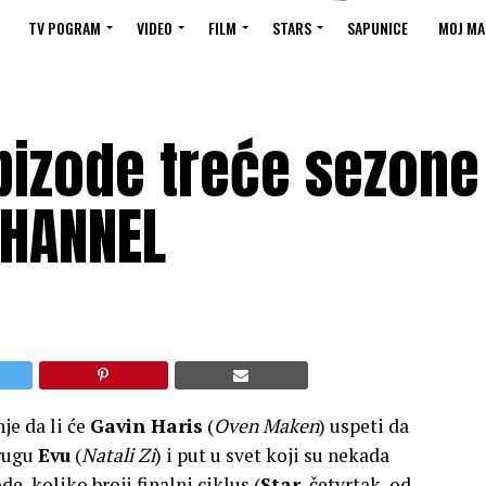
TV POGRAM
VIDEO
FILM
STARS
SAPUNICE
MOJ MA
pizode treće sezone
CHANNEL
nje da li će
Gavin Haris
(
Oven Maken
) uspeti da
prugu
Evu
(
Natali Zi
) i put u svet koji su nekada
, koliko broji finalni ciklus (
Star
, četvrtak, od