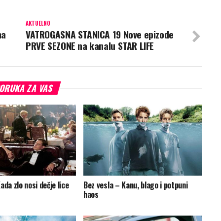
AKTUELNO
na
VATROGASNA STANICA 19 Nove epizode
PRVE SEZONE na kanalu STAR LIFE
ORUKA ZA VAS
ada zlo nosi dečje lice
Bez vesla – Kanu, blago i potpuni
haos