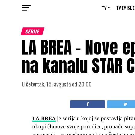
TV
TV EMISIJE
SERIJE
LA BREA – Nove e
na kanalu STAR 
U četvrtak, 15. avgusta od 20.00
LA BREA
je serija u kojoj se postavlja pita
okupi članove svoje porodice, pronađe su
poznavali – saznaćemo na kraju šeste epizode