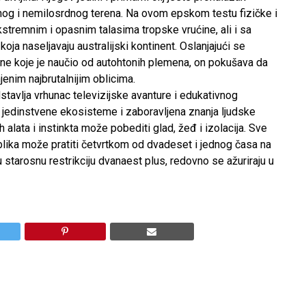
og i nemilosrdnog terena. Na ovom epskom testu fizičke i
stremnim i opasnim talasima tropske vrućine, ali i sa
koja naseljavaju australijski kontinent. Oslanjajući se
ine koje je naučio od autohtonih plemena, on pokušava da
enim najbrutalnijim oblicima.
stavlja vrhunac televizijske avanture i edukativnog
a jedinstvene ekosisteme i zaboravljena znanja ljudske
 alata i instinkta može pobediti glad, žeđ i izolacija. Sve
lika može pratiti četvrtkom od dvadeset i jednog časa na
starosnu restrikciju dvanaest plus, redovno se ažuriraju u