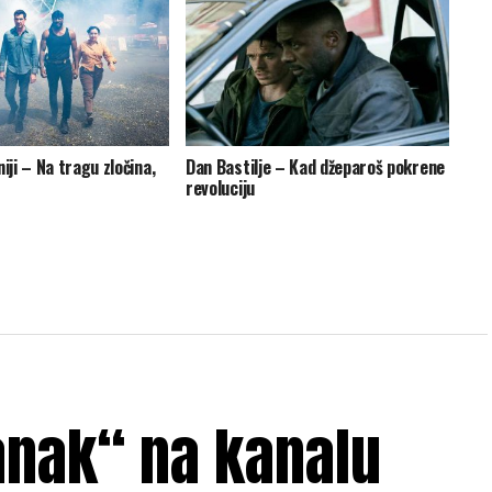
niji – Na tragu zločina,
Dan Bastilje – Kad džeparoš pokrene
revoluciju
anak“ na kanalu