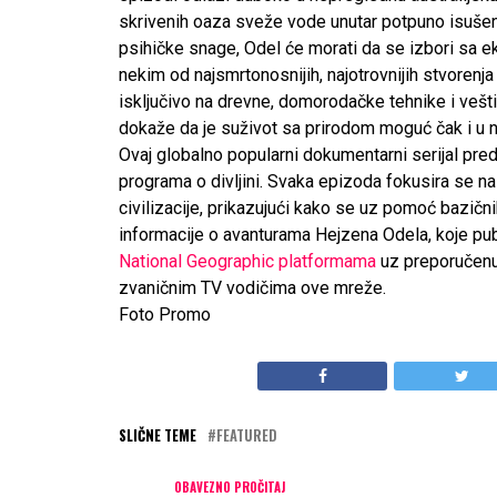
skrivenih oaza sveže vode unutar potpuno isušen
psihičke snage, Odel će morati da se izbori sa ek
nekim od najsmrtonosnijih, najotrovnijih stvorenja 
isključivo na drevne, domorodačke tehnike i vešt
dokaže da je suživot sa prirodom moguć čak i u nj
Ovaj globalno popularni dokumentarni serijal pred
programa o divljini. Svaka epizoda fokusira se n
civilizacije, prikazujući kako se uz pomoć bazičnih
informacije o avanturama Hejzena Odela, koje pub
National Geographic platformama
uz preporučenu 
zvaničnim TV vodičima ove mreže.
Foto Promo
SLIČNE TEME
FEATURED
OBAVEZNO PROČITAJ