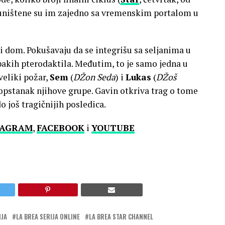
i uništene su im zajedno sa vremenskim portalom u
i dom. Pokušavaju da se integrišu sa seljanima u
opakih pterodaktila. Međutim, to je samo jedna u
veliki požar,
Sem
(
DŽon Seda
) i
Lukas
(
DŽoš
za opstanak njihove grupe. Gavin otkriva trag o tome
o još tragičnijih posledica.
TAGRAM
,
FACEBOOK
i
YOUTUBE
IJA
LA BREA SERIJA ONLINE
LA BREA STAR CHANNEL