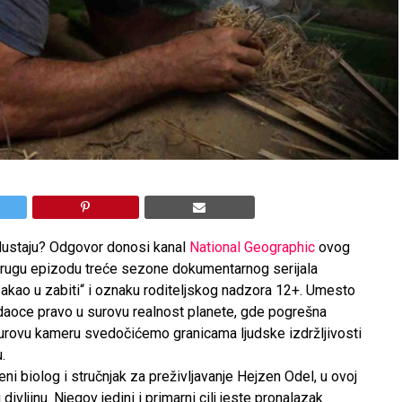
odustaju? Odgovor donosi kanal
National Geographic
ovog
drugu epizodu treće sezone dokumentarnog serijala
Pakao u zabiti“ i oznaku roditeljskog nadzora 12+. Umesto
ledaoce pravo u surovu realnost planete, gde pogrešna
surovu kameru svedočićemo granicama ljudske izdržljivosti
.
i biolog i stručnjak za preživljavanje Hejzen Odel, u ovoj
vljinu. Njegov jedini i primarni cilj jeste pronalazak