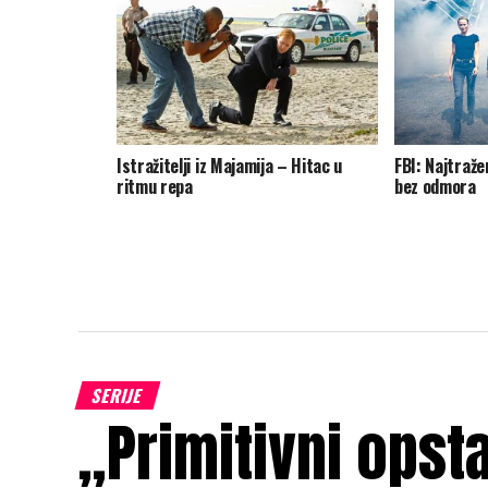
Istražitelji iz Majamija – Hitac u
FBI: Najtraže
ritmu repa
bez odmora
SERIJE
„Primitivni opst