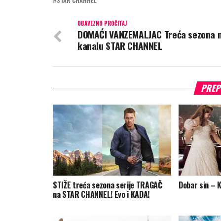
STAR CHANNEL
OBAVEZNO PROČITAJ
DOMAĆI VANZEMALJAC Treća sezona 
kanalu STAR CHANNEL
PREP
STIŽE treća sezona serije TRAGAČ
Dobar sin – K
na STAR CHANNEL! Evo i KADA!