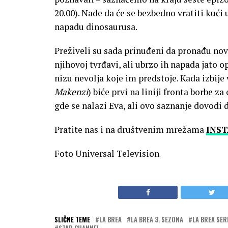
20.00). Nade da će se bezbedno vratiti kuć
napadu dinosaurusa.
Preživeli su sada prinuđeni da pronađu nov
njihovoj tvrđavi, ali ubrzo ih napada jato 
nizu nevolja koje im predstoje. Kada izbije 
Makenzi
) biće prvi na liniji fronta borbe 
gde se nalazi Eva, ali ovo saznanje dovodi d
Pratite nas i na društvenim mrežama
INS
Foto Universal Television
SLIČNE TEME
LA BREA
LA BREA 3. SEZONA
LA BREA SER