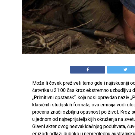
Može li čovek preživeti tamo gde i najiskusniji 
četvrtka u 21:00 čas kroz ekstremno uzbudljivu 
„Primitivni opstanak“, koja nosi opravdan naziv „
klasičnih studijskih formata, ova emisija vodi g
procena znači ozbiljnu opasnost po život. Kroz 
u jednom od najneprijateljskijih okruženja na svetu
Glavni akter ovog nesvakidašnjeg poduhvata, čuven
epizodi odlazi duboko u nepreglednu australijsku di