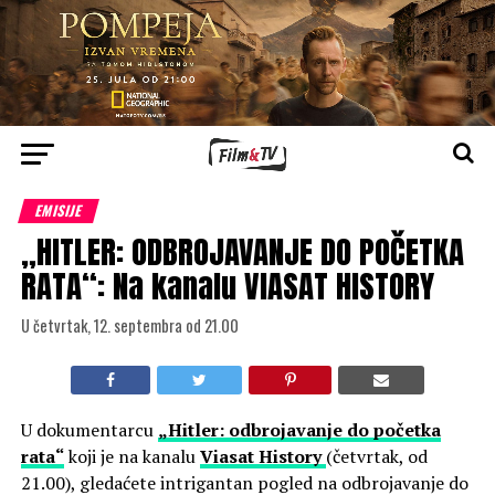
EMISIJE
„HITLER: ODBROJAVANJE DO POČETKA
RATA“: Na kanalu VIASAT HISTORY
U četvrtak, 12. septembra od 21.00
U dokumentarcu
„Hitler: odbrojavanje do početka
rata“
koji je na kanalu
Viasat History
(četvrtak, od
21.00), gledaćete intrigantan pogled na odbrojavanje do