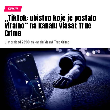
EMISIJE
„TikTok: ubistvo koje je postalo
viralno“ na kanalu Viasat True
Crime
U utorak od 22:00 na kanalu Viasat True Crime