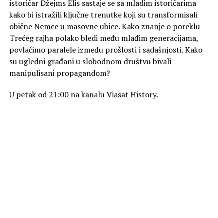
istoričar Džejms Elis sastaje se sa mladim istoričarima
kako bi istražili ključne trenutke koji su transformisali
obične Nemce u masovne ubice. Kako znanje o poreklu
Trećeg rajha polako bledi među mlađim generacijama,
povlačimo paralele između prošlosti i sadašnjosti. Kako
su ugledni građani u slobodnom društvu bivali
manipulisani propagandom?
U petak od 21:00 na kanalu Viasat History.
Foto Promo
SLIČNE TEME
AKTUELNO
„Zmija“ na kanalu Viasat Epic Drama