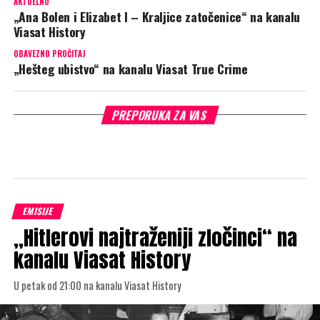
AKTUELNO
„Ana Bolen i Elizabet I – Kraljice zatočenice“ na kanalu
Viasat History
OBAVEZNO PROČITAJ
„Hešteg ubistvo“ na kanalu Viasat True Crime
PREPORUKA ZA VAS
EMISIJE
„Hitlerovi najtraženiji zločinci“ na
kanalu Viasat History
U petak od 21:00 na kanalu Viasat History