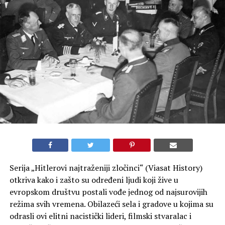
Serija „Hitlerovi najtraženiji zločinci“ (Viasat History)
otkriva kako i zašto su određeni ljudi koji žive u
evropskom društvu postali vođe jednog od najsurovijih
režima svih vremena. Obilazeći sela i gradove u kojima su
odrasli ovi elitni nacistički lideri, filmski stvaralac i