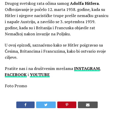
Drugog svetskog rata očima samog
Adolfa Hitlera
.
Odbrojavanje je počelo 12. marta 1938. godine, kada su
Hitler i njegove nacističke trupe prešle nemačku granicu
i napale Austriju, a završilo se 3. septembra 1939.
godine, kada su i Britanija i Francuska objavile rat
Nemačkoj nakon invazije na Poljsku.
U ovoj epizodi, saznaćemo kako se Hitler poigravao sa
Česima, Britancima i Francuzima, kako bi ostvario svoje
ciljeve.
Pratite nas i na društvenim mrežama
INSTAGRAM
,
FACEBOOK
i
YOUTUBE
Foto Promo