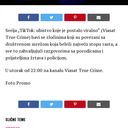
Serija „TikTok: ubistvo koje je postalo viralno“ (Viasat
True Crime) bavi se zločinima koji su povezani sa
društvenom mrežom koja beleži najveću stopu rasta, a
sve to zahvaljujući razgovorima sa porodicama i
prijateljima žrtava i policijom.
U utorak od 22:00 na kanalu Viasat True Crime.
Foto Promo
SLIČNE TEME