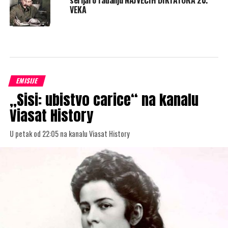
serijal o rađanju NAJVEĆIH DIKTATORA 20.
VEKA
EMISIJE
„Sisi: ubistvo carice“ na kanalu
Viasat History
U petak od 22:05 na kanalu Viasat History