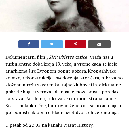
Dokumentarni film
„Sisi: ubistvo carice“
vraća nas u
turbulentno doba kraja 19. veka, u vreme kada se ideje
anarhizma šire Evropom poput požara. Kroz arhivske
snimke, rekonstrukcije i svedočenja istoričara, otkrivamo
složenu mrežu zaverenika, tajne klubove i intelektualne
pokrete koji su verovali da nasilje može srušiti poredak
carstava. Paralelno, otkriva se i intimna strana carice
Sisi — melankolične, buntovne žene koja se nikada nije u
potpunosti uklopila u hladni svet dvorskih ceremonija.
U petak od 22:05 na kanalu Viasat History.