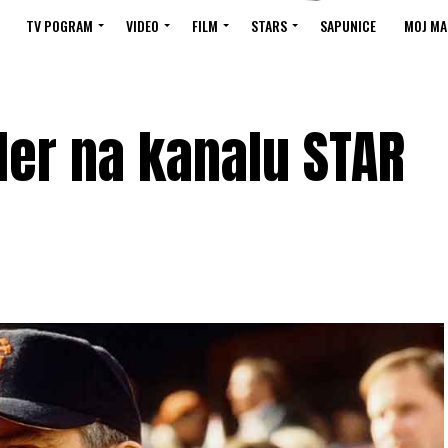
TV POGRAM
VIDEO
FILM
STARS
SAPUNICE
MOJ MA
iler na kanalu STAR