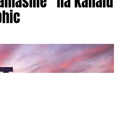
mašine“ na kanalu
phic