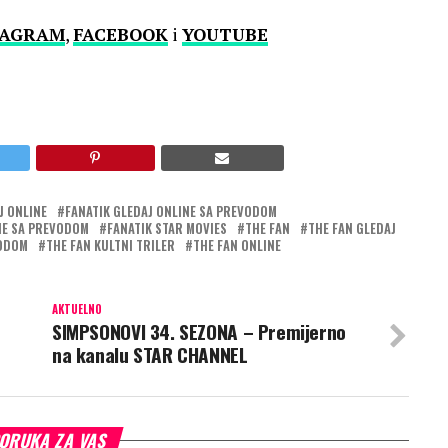
TAGRAM
,
FACEBOOK
i
YOUTUBE
J ONLINE
FANATIK GLEDAJ ONLINE SA PREVODOM
NE SA PREVODOM
FANATIK STAR MOVIES
THE FAN
THE FAN GLEDAJ
VODOM
THE FAN KULTNI TRILER
THE FAN ONLINE
AKTUELNO
SIMPSONOVI 34. SEZONA – Premijerno
na kanalu STAR CHANNEL
ORUKA ZA VAS