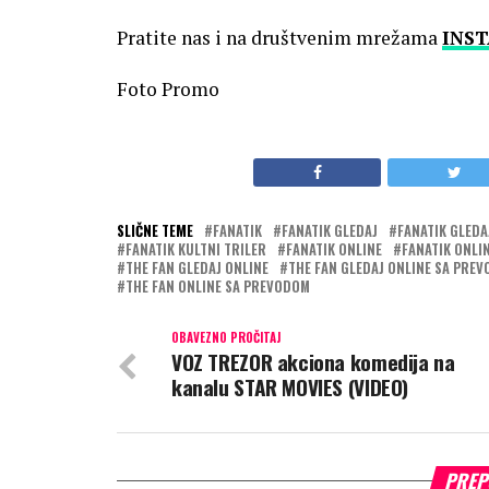
Pratite nas i na društvenim mrežama
INS
Foto Promo
SLIČNE TEME
FANATIK
FANATIK GLEDAJ
FANATIK GLEDA
FANATIK KULTNI TRILER
FANATIK ONLINE
FANATIK ONLI
THE FAN GLEDAJ ONLINE
THE FAN GLEDAJ ONLINE SA PRE
THE FAN ONLINE SA PREVODOM
OBAVEZNO PROČITAJ
VOZ TREZOR akciona komedija na
kanalu STAR MOVIES (VIDEO)
PREP