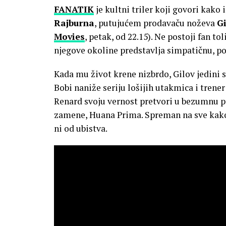
FANATIK
je kultni triler koji govori kako
Rajburna
, putujućem prodavaču noževa
G
Movies
, petak, od 22.15). Ne postoji fan t
njegove okoline predstavlja simpatičnu, po
Kada mu život krene nizbrdo, Gilov jedini 
Bobi naniže seriju lošijih utakmica i trener
Renard svoju vernost pretvori u bezumnu p
zamene, Huana Prima. Spreman na sve kako b
ni od ubistva.