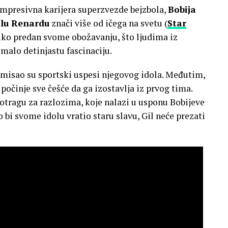
 impresivna karijera superzvezde bejzbola,
Bobija
ilu Renardu
znači više od ičega na svetu (
Star
oliko predan svome obožavanju, što ljudima iz
malo detinjastu fascinaciju.
smisao su sportski uspesi njegovog idola. Međutim,
 počinje sve češće da ga izostavlja iz prvog tima.
otragu za razlozima, koje nalazi u usponu Bobijeve
i svome idolu vratio staru slavu, Gil neće prezati