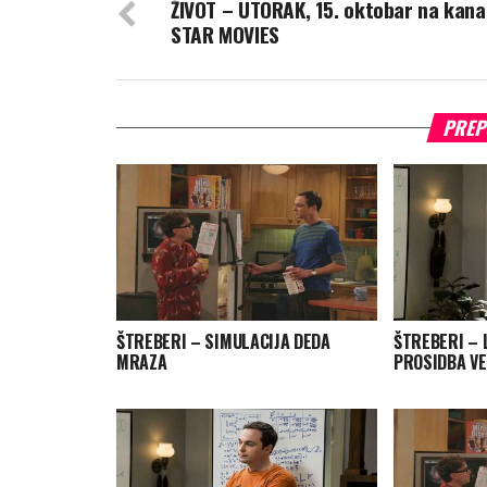
ŽIVOT – UTORAK, 15. oktobar na kana
STAR MOVIES
PREP
ŠTREBERI – SIMULACIJA DEDA
ŠTREBERI – L
MRAZA
PROSIDBA V