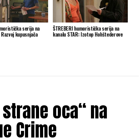
oristička serija na
ŠTREBERI humoristička serija na
 Razvoj kupusnjača
kanalu STAR: Izotop Hohštederove
 strane oca“ na
ue Crime