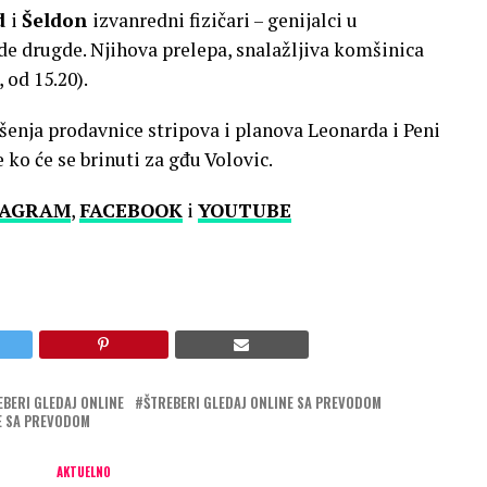
d
i
Šeldon
izvanredni fizičari – genijalci u
gde drugde. Njihova prelepa, snalažljiva komšinica
, od 15.20).
ušenja prodavnice stripova i planova Leonarda i Peni
 ko će se brinuti za gđu Volovic.
TAGRAM
,
FACEBOOK
i
YOUTUBE
EBERI GLEDAJ ONLINE
ŠTREBERI GLEDAJ ONLINE SA PREVODOM
E SA PREVODOM
AKTUELNO