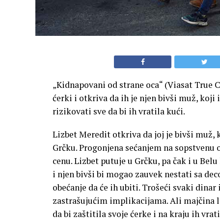
„Kidnapovani od strane oca“ (Viasat True Cr
ćerki i otkriva da ih je njen bivši muž, koji
rizikovati sve da bi ih vratila kući.
Lizbet Meredit otkriva da joj je bivši muž, k
Grčku. Progonjena sećanjem na sopstvenu ot
cenu. Lizbet putuje u Grčku, pa čak i u Belu
i njen bivši bi mogao zauvek nestati sa de
obećanje da će ih ubiti. Trošeći svaki din
zastrašujućim implikacijama. Ali majčina lj
da bi zaštitila svoje ćerke i na kraju ih vrati