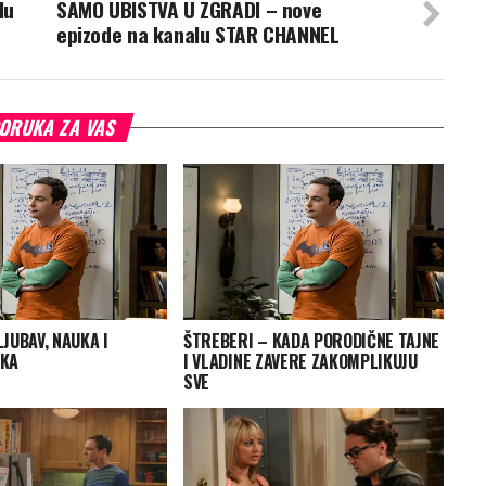
lu
SAMO UBISTVA U ZGRADI – nove
epizode na kanalu STAR CHANNEL
ORUKA ZA VAS
JUBAV, NAUKA I
ŠTREBERI – KADA PORODIČNE TAJNE
EKА
I VLADINE ZAVERE ZAKOMPLIKUJU
SVE