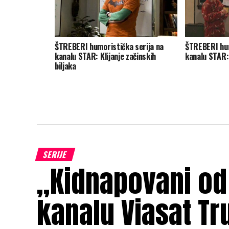
ŠTREBERI humoristička serija na
ŠTREBERI hum
kanalu STAR: Klijanje začinskih
kanalu STAR:
biljaka
SERIJE
„Kidnapovani od
kanalu Viasat Tr