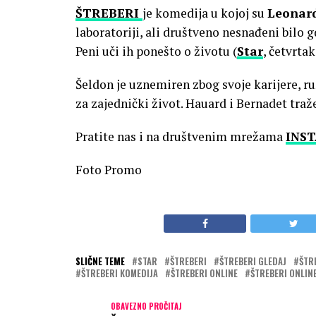
ŠTREBERI
je komedija u kojoj su
Leonar
laboratoriji, ali društveno nesnađeni bilo 
Peni uči ih ponešto o životu (
Star
, četvrtak
Šeldon je uznemiren zbog svoje karijere, r
za zajednički život. Hauard i Bernadet traže
Pratite nas i na društvenim mrežama
INS
Foto Promo
SLIČNE TEME
STAR
ŠTREBERI
ŠTREBERI GLEDAJ
ŠTR
ŠTREBERI KOMEDIJA
ŠTREBERI ONLINE
ŠTREBERI ONLIN
OBAVEZNO PROČITAJ