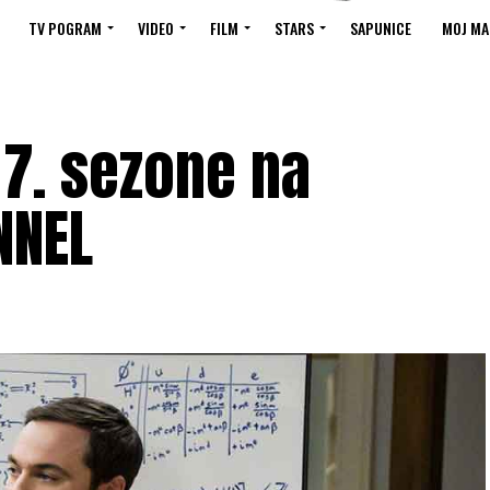
TV POGRAM
VIDEO
FILM
STARS
SAPUNICE
MOJ MA
 7. sezone na
NNEL