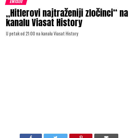
EMISIJE
„Hitlerovi najtraženiji zločinci“ na
kanalu Viasat History
U petak od 21:00 na kanalu Viasat History