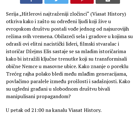
Serija „Hitlerovi najtraženiji zločinci“ (Viasat History)
otkriva kako i zašto su određeni ljudi koji žive u
evropskom društvu postali vođe jednog od najsurovijih
režima svih vremena. Obilazeći sela i gradove u kojima su
odrasli ovi elitni nacistički lideri, filmski stvaralac i
istoričar Džejms Elis sastaje se sa mladim istoričarima
kako bi istražili ključne trenutke koji su transformisali
obične Nemce u masovne ubice. Kako znanje o poreklu
Trećeg rajha polako bledi među mlađim generacijama,
povlačimo paralele između prošlosti i sadašnjosti. Kako
su ugledni građani u slobodnom društvu bivali
manipulisani propagandom?
U petak od 21:00 na kanalu Viasat History.
Foto Promo