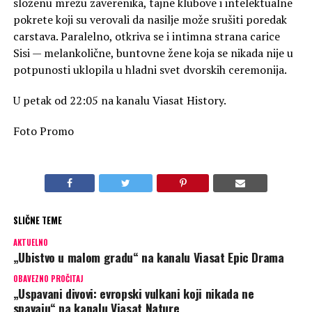
složenu mrežu zaverenika, tajne klubove i intelektualne
pokrete koji su verovali da nasilje može srušiti poredak
carstava. Paralelno, otkriva se i intimna strana carice
Sisi — melankolične, buntovne žene koja se nikada nije u
potpunosti uklopila u hladni svet dvorskih ceremonija.
U petak od 22:05 na kanalu Viasat History.
Foto Promo
SLIČNE TEME
AKTUELNO
„Ubistvo u malom gradu“ na kanalu Viasat Epic Drama
OBAVEZNO PROČITAJ
„Uspavani divovi: evropski vulkani koji nikada ne
spavaju“ na kanalu Viasat Nature