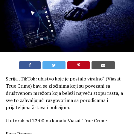
Serija „TikTok: ubistvo koje je postalo viralno“ (Viasat
True Crime) bavi se zločinima koji su povezani sa
društvenom mrežom koja beleži najveću stopu rasta, a
sve to zahvaljujući razgovorima sa porodicama i
prijateljima žrtava i policijom.
U utorak od 22:00 na kanalu Viasat True Crime.
Foto Promo