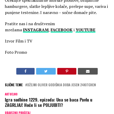
Očekujte spektakularne morske plodove, briljantne
hamburgere, slatke lepljive kolače, prelepe supe, variva i
punjene testenine. I naravno – sočne domaće pite.
Pratite nas i na društvenim
mrežama
INSTAGRAM
,
FACEBOOK
i
YOUTUBE
Izvor Film i TV
Foto Promo
SLIČNE TEME
DŽEJMI OLIVER GODIŠNJA DOBA JESEN 24KITCHEN
AKTUELNO
Igra sudbine 1229. epizoda: Una se baca Pavlu u
ZAGRLJAJ! Hoće li se POLJUBITI?
OBAVEZNO PROČITAJ