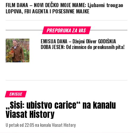
FILM DANA – NOVI DEČKO MOJE MAME: Ljubavni trougao
LOPOVA, FBI AGENTA I POSESIVNE MAJKE
PREPORUKA ZA VAS
EMISIJA DANA – Džejmi Oliver GODIŠNJA
DOBA JESEN: Od zimnice do preukusnih pita!
EMISIJE
„Sisi: ubistvo carice“ na kanalu
Viasat History
U petak od 22:05 na kanalu Viasat History