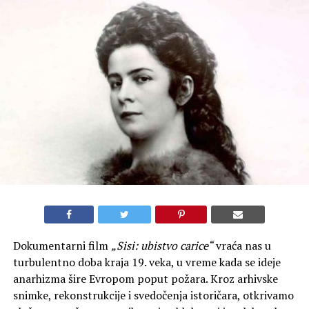
Dokumentarni film
„Sisi: ubistvo carice“
vraća nas u
turbulentno doba kraja 19. veka, u vreme kada se ideje
anarhizma šire Evropom poput požara. Kroz arhivske
snimke, rekonstrukcije i svedočenja istoričara, otkrivamo