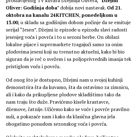
proslavljenog TV kuvara Džejmija Olivera, “
Džejmi
Oliver: Godišnja doba
” dobija novi nastavak.
Od 21.
oktobra na kanalu 24KITCHEN
,
ponedeljkom u
13.00
, u skladu sa godišnjim dobom počinje da se emituje
serijal “Jesen”. Džejmi iz epizode u epizodu slavi radosti
jesenjeg voća i povrća i to u sezoni berbe. On obilazi
lokalne pijace i supermarkete tragajući samo za onim
plodovima jeseni koji su trenutno aktuelni, kako bi bio
siguran da je reč o svežem i sa poljoprivrednih imanja tek
pristiglom voću i povrću.
Od onog što je dostupno, Džejmi nam u svojoj kuhinji
demonstrira šta da kuvamo, šta da ostavimo za zimnicu,
ali i kako da prikupljene plodove skladištimo tako da
nam traju što duže. Pravićemo kisele krastavce,
džemove, čatnije. Učićemo kako se voće i povrće pravilno
suši, a pokazaće nam i kako da klasična glavna jela
obogatimo ponudom sezonskog voća i povrća.