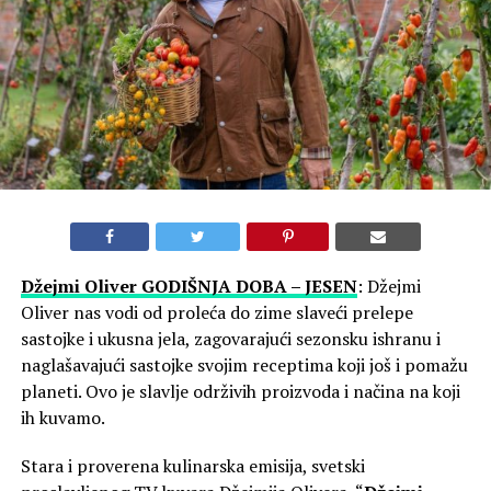
Džejmi Oliver GODIŠNJA DOBA – JESEN
: Džejmi
Oliver nas vodi od proleća do zime slaveći prelepe
sastojke i ukusna jela, zagovarajući sezonsku ishranu i
naglašavajući sastojke svojim receptima koji još i pomažu
planeti. Ovo je slavlje održivih proizvoda i načina na koji
ih kuvamo.
Stara i proverena kulinarska emisija, svetski