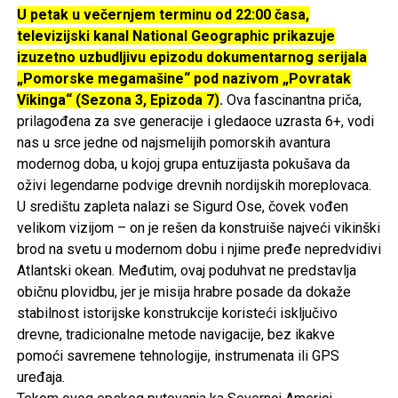
U petak u večernjem terminu od 22:00 časa,
televizijski kanal National Geographic prikazuje
izuzetno uzbudljivu epizodu dokumentarnog serijala
„Pomorske megamašine“ pod nazivom „Povratak
Vikinga“ (Sezona 3, Epizoda 7)
.
Ova fascinantna priča,
prilagođena za sve generacije i gledaoce uzrasta 6+, vodi
nas u srce jedne od najsmelijih pomorskih avantura
modernog doba, u kojoj grupa entuzijasta pokušava da
oživi legendarne podvige drevnih nordijskih moreplovaca.
U središtu zapleta nalazi se Sigurd Ose, čovek vođen
velikom vizijom – on je rešen da konstruiše najveći vikinški
brod na svetu u modernom dobu i njime pređe nepredvidivi
Atlantski okean. Međutim, ovaj poduhvat ne predstavlja
običnu plovidbu, jer je misija hrabre posade da dokaže
stabilnost istorijske konstrukcije koristeći isključivo
drevne, tradicionalne metode navigacije, bez ikakve
pomoći savremene tehnologije, instrumenata ili GPS
uređaja.