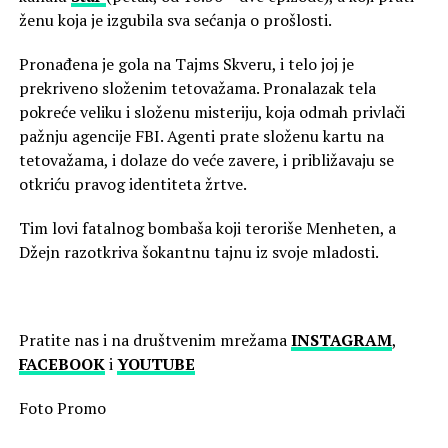
ženu koja je izgubila sva sećanja o prošlosti.
Pronađena je gola na Tajms Skveru, i telo joj je
prekriveno složenim tetovažama. Pronalazak tela
pokreće veliku i složenu misteriju, koja odmah privlači
pažnju agencije FBI. Agenti prate složenu kartu na
tetovažama, i dolaze do veće zavere, i približavaju se
otkriću pravog identiteta žrtve.
Tim lovi fatalnog bombaša koji teroriše Menheten, a
Džejn razotkriva šokantnu tajnu iz svoje mladosti.
Pratite nas i na društvenim mrežama
INSTAGRAM
,
FACEBOOK
i
YOUTUBE
Foto Promo