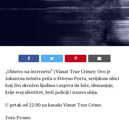
„Ubistvo na internetu“ (Viasat True Crime): Ovo je
šokantna istinita priča o Stivenu Portu, serijskom ubici
koji živi okružen ljudima i uspeva da laže, obmanjuje,
krije svoj identitet, beži policiji i iznova ubija.
U petak od 22:00 na kanalu Viasat True Crime.
Foto Promo