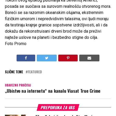
Tokom ovog epskog putovanja ka Severnoj Americi,
posada se suočava sa surovom realnošću otvorenog mora.
Boreći se sa razornim okeanskim olujama, ekstremnim
fizičkim umorom i nepredvidivim talasima, ovi ljudi moraju
da testiraju krajnje granice sopstvene izdržljivosti, ali i da
dokažu da rekonstruisani drveni brod može da preživi
najteže uslove na planeti i bezbedno stigne do cilja.
Foto Promo
SLIČNE TEME
FEATURED
OBAVEZNO PROČITAJ
„Ubistvo na internetu“ na kanalu Viasat True Crime
PREPORUKA ZA VAS