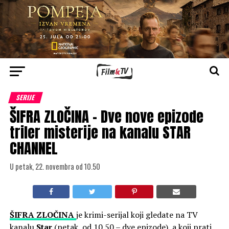
SERIJE
ŠIFRA ZLOČINA – Dve nove epizode
triler misterije na kanalu STAR
CHANNEL
U petak, 22. novembra od 10.50
ŠIFRA ZLOČINA
je krimi-serijal koji gledate na TV
kanalu
Star
(petak, od 10.50 – dve epizode), a koji prati