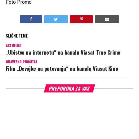
Foto Promo
SLIČNE TEME
AKTUELNO
„Ubistvo na internetu“ na kanalu Viasat True Crime
OBAVEZNO PROČITAJ
Film „Devojke na putovanju“ na kanalu Viasat Kino
PREPORUKA ZA VAS
„Građenje divova“
(Viasat Explore):
U Koloradu se inženjeri bore sa
sušom, ekstremnim vremenskim uslovima i ogromnim pritiskom