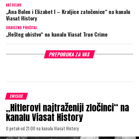
AKTUELNO
„Ana Bolen i Elizabet I – Kraljice zatočenice“ na kanalu
Viasat History
OBAVEZNO PROČITAJ
„Hešteg ubistvo“ na kanalu Viasat True Crime
PREPORUKA ZA VAS
EMISIJE
„Hitlerovi najtraženiji zločinci“ na
kanalu Viasat History
U petak od 21:00 na kanalu Viasat History