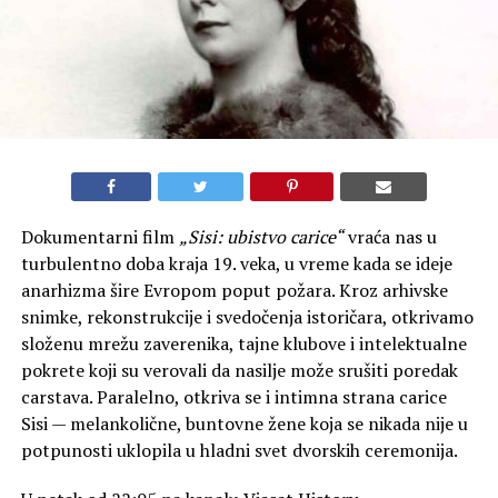
Dokumentarni film
„Sisi: ubistvo carice“
vraća nas u
turbulentno doba kraja 19. veka, u vreme kada se ideje
anarhizma šire Evropom poput požara. Kroz arhivske
snimke, rekonstrukcije i svedočenja istoričara, otkrivamo
složenu mrežu zaverenika, tajne klubove i intelektualne
pokrete koji su verovali da nasilje može srušiti poredak
carstava. Paralelno, otkriva se i intimna strana carice
Sisi — melankolične, buntovne žene koja se nikada nije u
potpunosti uklopila u hladni svet dvorskih ceremonija.