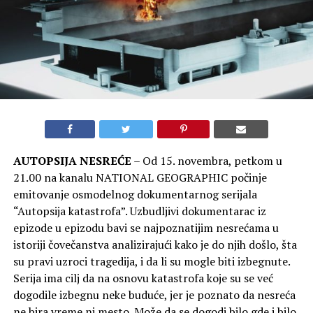
AUTOPSIJA NESREĆE
– Od 15. novembra, petkom u
21.00 na kanalu NATIONAL GEOGRAPHIC počinje
emitovanje osmodelnog dokumentarnog serijala
“Autopsija katastrofa”. Uzbudljivi dokumentarac iz
epizode u epizodu bavi se najpoznatijim nesrećama u
istoriji čovečanstva analizirajući kako je do njih došlo, šta
su pravi uzroci tragedija, i da li su mogle biti izbegnute.
Serija ima cilj da na osnovu katastrofa koje su se već
dogodile izbegnu neke buduće, jer je poznato da nesreća
ne bira vreme ni mesto. Može da se dogodi bilo gde i bilo