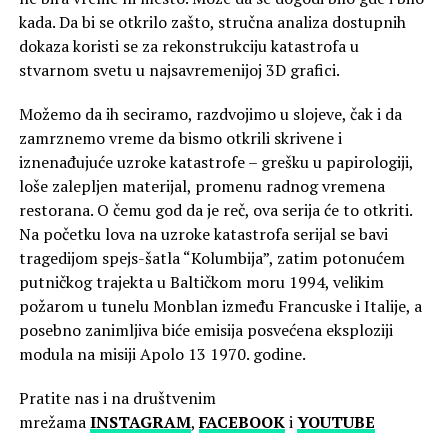
kada. Da bi se otkrilo zašto, stručna analiza dostupnih
dokaza koristi se za rekonstrukciju katastrofa u
stvarnom svetu u najsavremenijoj 3D grafici.
Možemo da ih seciramo, razdvojimo u slojeve, čak i da
zamrznemo vreme da bismo otkrili skrivene i
iznenađujuće uzroke katastrofe – grešku u papirologiji,
loše zalepljen materijal, promenu radnog vremena
restorana. O čemu god da je reč, ova serija će to otkriti.
Na početku lova na uzroke katastrofa serijal se bavi
tragedijom spejs-šatla “Kolumbija”, zatim potonućem
putničkog trajekta u Baltičkom moru 1994, velikim
požarom u tunelu Monblan između Francuske i Italije, a
posebno zanimljiva biće emisija posvećena eksploziji
modula na misiji Apolo 13 1970. godine.
Pratite nas i na društvenim
mrežama
INSTAGRAM
,
FACEBOOK
i
YOUTUBE