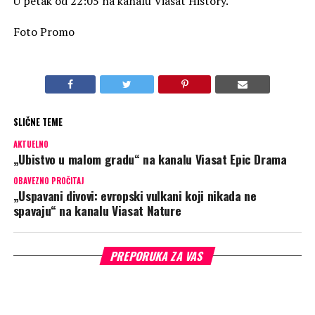
U petak od 22:05 na kanalu Viasat History.
Foto Promo
SLIČNE TEME
AKTUELNO
„Ubistvo u malom gradu“ na kanalu Viasat Epic Drama
OBAVEZNO PROČITAJ
„Uspavani divovi: evropski vulkani koji nikada ne
spavaju“ na kanalu Viasat Nature
PREPORUKA ZA VAS