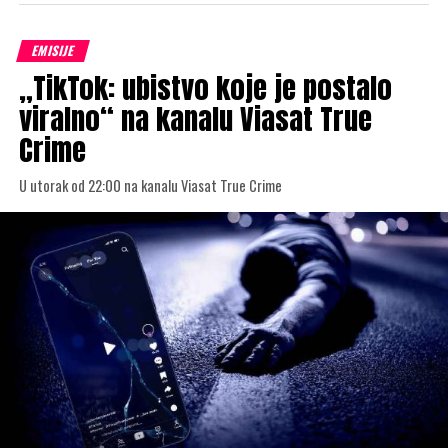
EMISIJE
„TikTok: ubistvo koje je postalo
viralno“ na kanalu Viasat True
Crime
U utorak od 22:00 na kanalu Viasat True Crime