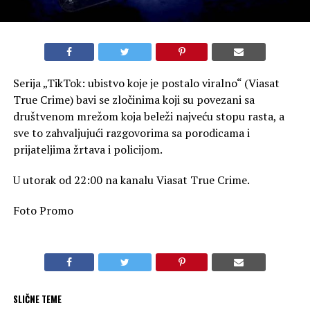
Serija „TikTok: ubistvo koje je postalo viralno“ (Viasat
True Crime) bavi se zločinima koji su povezani sa
društvenom mrežom koja beleži najveću stopu rasta, a
sve to zahvaljujući razgovorima sa porodicama i
prijateljima žrtava i policijom.
U utorak od 22:00 na kanalu Viasat True Crime.
Foto Promo
SLIČNE TEME