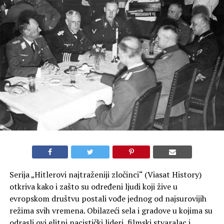
Serija „Hitlerovi najtraženiji zločinci“ (Viasat History)
otkriva kako i zašto su određeni ljudi koji žive u
evropskom društvu postali vođe jednog od najsurovijih
režima svih vremena. Obilazeći sela i gradove u kojima su
odrasli ovi elitni nacistički lideri, filmski stvaralac i