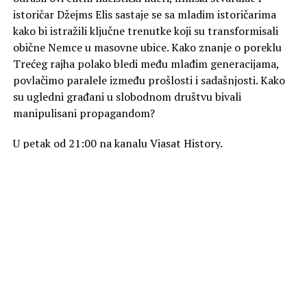
istoričar Džejms Elis sastaje se sa mladim istoričarima
kako bi istražili ključne trenutke koji su transformisali
obične Nemce u masovne ubice. Kako znanje o poreklu
Trećeg rajha polako bledi među mlađim generacijama,
povlačimo paralele između prošlosti i sadašnjosti. Kako
su ugledni građani u slobodnom društvu bivali
manipulisani propagandom?
U petak od 21:00 na kanalu Viasat History.
Foto Promo
SLIČNE TEME
AKTUELNO
„Zmija“ na kanalu Viasat Epic Drama