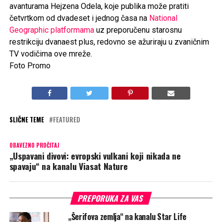
avanturama Hejzena Odela, koje publika može pratiti
četvrtkom od dvadeset i jednog časa na
National
Geographic platformama
uz preporučenu starosnu
restrikciju dvanaest plus, redovno se ažuriraju u zvaničnim
TV vodičima ove mreže.
Foto Promo
SLIČNE TEME
FEATURED
OBAVEZNO PROČITAJ
„Uspavani divovi: evropski vulkani koji nikada ne
spavaju“ na kanalu Viasat Nature
PREPORUKA ZA VAS
„Šerifova zemlja“ na kanalu Star Life