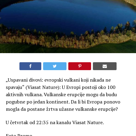
„Uspavani divovi: evropski vulkani koji nikada ne
spavaju“ (Viasat Nature): U Evropi postoji oko 100
aktivnih vulkana. Vulkanske erupcije mogu da budu
pogubne po jedan kontinent. Da li bi Evropa ponovo
mogla da postane žrtva užasne vulkanske erupcije?
U četvrtak od 22:35 na kanalu Viasat Nature.
Foto Promo