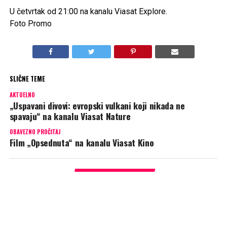
U četvrtak od 21:00 na kanalu Viasat Explore.
Foto Promo
SLIČNE TEME
AKTUELNO
„Uspavani divovi: evropski vulkani koji nikada ne
spavaju“ na kanalu Viasat Nature
OBAVEZNO PROČITAJ
Film „Opsednuta“ na kanalu Viasat Kino
PREPORUKA ZA VAS