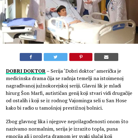
DOBRI DOKTOR
–
Serija ‘Dobri doktor’ američka je
medicinska drama čija se radnja temelji na istoimenoj
nagrađivanoj južnokorejskoj seriji. Glavni lik je mladi
hirurg Šon Marfi, autističan genij koji stvari vidi drugačije
od ostalih i koji se iz rodnog Vajominga seli u San Hose
kako bi radio u tamošnjoj prestižnoj bolnici.
Zbog glavnog lika i njegove neprilagođenosti onom što
nazivamo normalnim, serija je izrazito topla, puna
emocija ali i prožeta dramom jer svaki slučaj koji