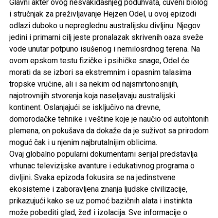
Glavni akter ovog nesvakidašnjeg poduhvata, čuveni biolog
i stručnjak za preživljavanje Hejzen Odel, u ovoj epizodi
odlazi duboko u nepreglednu australijsku divljinu. Njegov
jedini i primarni cilj jeste pronalazak skrivenih oaza sveže
vode unutar potpuno isušenog i nemilosrdnog terena. Na
ovom epskom testu fizičke i psihičke snage, Odel će
morati da se izbori sa ekstremnim i opasnim talasima
tropske vrućine, ali i sa nekim od najsmrtonosnijih,
najotrovnijih stvorenja koja naseljavaju australijski
kontinent. Oslanjajući se isključivo na drevne,
domorodačke tehnike i veštine koje je naučio od autohtonih
plemena, on pokušava da dokaže da je suživot sa prirodom
moguć čak i u njenim najbrutalnijim oblicima.
Ovaj globalno popularni dokumentarni serijal predstavlja
vrhunac televizijske avanture i edukativnog programa o
divljini. Svaka epizoda fokusira se na jedinstvene
ekosisteme i zaboravljena znanja ljudske civilizacije,
prikazujući kako se uz pomoć bazičnih alata i instinkta
može pobediti glad, žeđ i izolacija. Sve informacije o