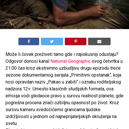
Može li čovek preživeti tamo gde i najiskusniji odustaju?
Odgovor donosi kanal
National Geographic
ovog četvrtka u
21:00 čas kroz ekstremno uzbudljivu drugu epizodu treće
sezone dokumentarnog serijala „Primitivni opstanak“, koja
nosi opravdan naziv „Pakao u zabiti“ i oznaku roditeljskog
nadzora 12+. Umesto klasičnih studijskih formata, ova
emisija vodi gledaoce pravo u surovu realnost planete, gde
pogrešna procena znači ozbiljnu opasnost po život. Kroz
surovu kameru svedočićemo granicama ljudske
izdržljivosti u jednom od najneprijateljskijih okruženja na
svetu.