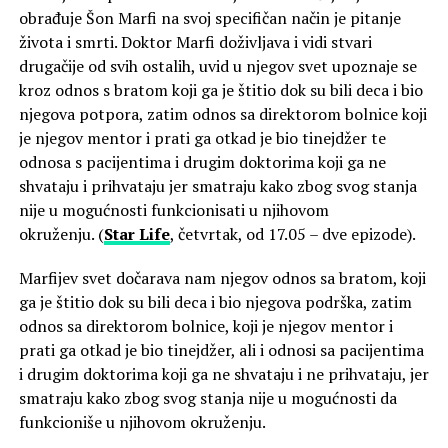
obrađuje Šon Marfi na svoj specifičan način je pitanje
života i smrti. Doktor Marfi doživljava i vidi stvari
drugačije od svih ostalih, uvid u njegov svet upoznaje se
kroz odnos s bratom koji ga je štitio dok su bili deca i bio
njegova potpora, zatim odnos sa direktorom bolnice koji
je njegov mentor i prati ga otkad je bio tinejdžer te
odnosa s pacijentima i drugim doktorima koji ga ne
shvataju i prihvataju jer smatraju kako zbog svog stanja
nije u mogućnosti funkcionisati u njihovom
okruženju. (
Star Life
, četvrtak, od 17.05 – dve epizode).
Marfijev svet dočarava nam njegov odnos sa bratom, koji
ga je štitio dok su bili deca i bio njegova podrška, zatim
odnos sa direktorom bolnice, koji je njegov mentor i
prati ga otkad je bio tinejdžer, ali i odnosi sa pacijentima
i drugim doktorima koji ga ne shvataju i ne prihvataju, jer
smatraju kako zbog svog stanja nije u mogućnosti da
funkcioniše u njihovom okruženju.