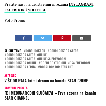
Pratite nas i na društvenim mrežama
INSTAGRAM
,
FACEBOOK
i
YOUTUBE
Foto Promo
SLIČNE TEME
DOBRI DOKTOR
DOBRI DOKTOR GLEDAJ
DOBRI DOKTOR GLEDAJ ONLINE
DOBRI DOKTOR GLEDAJ ONLINE SA PREVODOM
DOBRI DOKTOR ONLINE
DOBRI DOKTOR ONLINE SA PREVODOM
DOBRI DOKTOR SERIJA
DOBRI DOKTOR STAR LIFE
AKTUELNO
VIŠE OD RAJA krimi-drama na kanalu STAR CRIME
OBAVEZNO PROČITAJ
FBI MEĐUNARODNI SLUČAJEVI – Prva sezona na kanalu
STAR CHANNEL