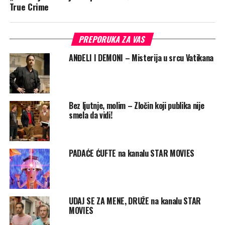
True Crime
PREPORUKA ZA VAS
ANĐELI I DEMONI – Misterija u srcu Vatikana
Bez ljutnje, molim – Zločin koji publika nije
smela da vidi!
PADAĆE ĆUFTE na kanalu STAR MOVIES
UDAJ SE ZA MENE, DRUŽE na kanalu STAR
MOVIES