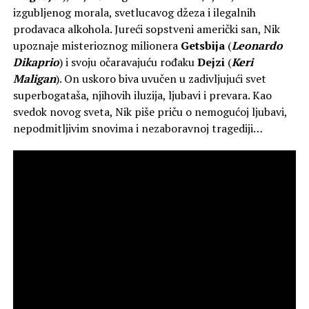
izgubljenog morala, svetlucavog džeza i ilegalnih
prodavaca alkohola. Jureći sopstveni američki san, Nik
upoznaje misterioznog milionera
Getsbija
(
Leonardo
Dikaprio
) i svoju očaravajuću rođaku
Dejzi
(
Keri
Maligan
). On uskoro biva uvučen u zadivljujući svet
superbogataša, njihovih iluzija, ljubavi i prevara. Kao
svedok novog sveta, Nik piše priču o nemogućoj ljubavi,
nepodmitljivim snovima i nezaboravnoj tragediji…