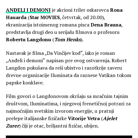
ANĐELI I DEMONI
je akcioni triler oskarovca
Rona
Hauarda
(
Star
MOVIES
, četvrtak, od 20.00),
ekranizacija istoimenog romana pisca
Dena Brauna
,
predstavlja drugi deo u serijalu filmova o profesoru
Robertu Langdonu
(
Tom Henks
).
Nastavak je filma „Da Vinčijev kod“, iako je roman
„Anđeli i demoni“ napisan pre ovog ostvarenja. Robert
Langdon pokušava da reši ubistvo i razotkrije zaveru
drevne organizacije Iluminata da raznese Vatikan tokom
papske konklave.
Film govori o Langdonovom okršaju sa mračnim tajnim
društvom, Iluminatima, i njegovoj frenetičnoj potrazi za
najmoćnijim svetskim izvorom energije, u pratnji
prelepe italijanske fizičarke
Vitorije Vetra
(
Ajelet
Zurer
) čiji je otac, briljantni fizičar, ubijen.