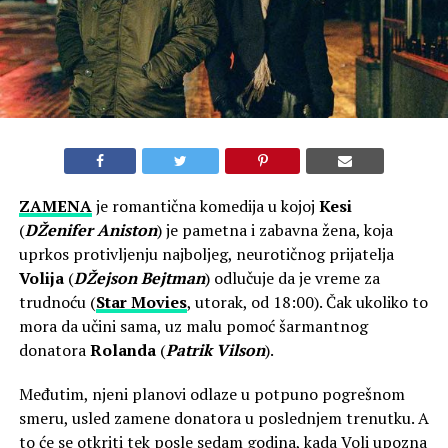
ZAMENA
je romantična komedija u kojoj
Kesi
(
DŽenifer Aniston
) je pametna i zabavna žena, koja
uprkos protivljenju najboljeg, neurotičnog prijatelja
Volija
(
DŽejson Bejtman
) odlučuje da je vreme za
trudnoću (
Star Movies
, utorak, od 18:00). Čak ukoliko to
mora da učini sama, uz malu pomoć šarmantnog
donatora
Rolanda
(
Patrik Vilson
).
Međutim, njeni planovi odlaze u potpuno pogrešnom
smeru, usled zamene donatora u poslednjem trenutku. A
to će se otkriti tek posle sedam godina, kada Voli upozna