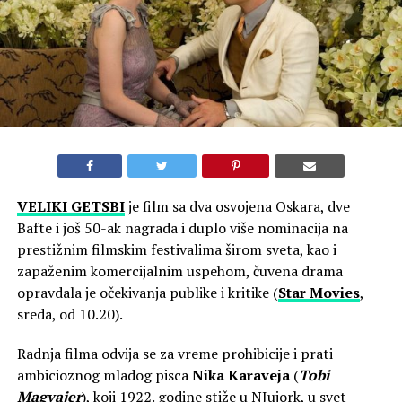
VELIKI GETSBI
je film sa dva osvojena Oskara, dve
Bafte i još 50-ak nagrada i duplo više nominacija na
prestižnim filmskim festivalima širom sveta, kao i
zapaženim komercijalnim uspehom, čuvena drama
opravdala je očekivanja publike i kritike (
Star Movies
,
sreda, od 10.20).
Radnja filma odvija se za vreme prohibicije i prati
ambicioznog mladog pisca
Nika Karaveja
(
Tobi
Magvajer
), koji 1922. godine stiže u NJujork, u svet