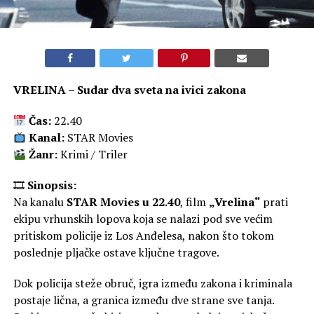
VRELINA – Sudar dva sveta na ivici zakona
Čas:
22.40
Kanal:
STAR Movies
Žanr:
Krimi / Triler
🎞
Sinopsis:
Na kanalu
STAR Movies u 22.40
, film
„Vrelina“
prati
ekipu vrhunskih lopova koja se nalazi pod sve većim
pritiskom policije iz Los Anđelesa, nakon što tokom
poslednje pljačke ostave ključne tragove.
Dok policija steže obruč, igra između zakona i kriminala
postaje lična, a granica između dve strane sve tanja.