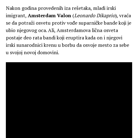
Nakon godina provedenih iza rešetaka, mladi irski
imigrant,
Amsterdam Valon
(
Leonardo Dikaprio
), vraća
se da potraži osvetu protiv vođe suparničke bande koji je
ubio njegovog oca. Ali, Amsterdamova lična osveta
postaje deo rata bandi koji eruptira kada on i njegovi
irski sunarodnici krenu u borbu da osvoje mesto za sebe
u svojoj novoj domovini.