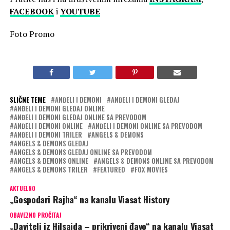
FACEBOOK
i
YOUTUBE
Foto Promo
SLIČNE TEME
ANĐELI I DEMONI
ANĐELI I DEMONI GLEDAJ
ANĐELI I DEMONI GLEDAJ ONLINE
ANĐELI I DEMONI GLEDAJ ONLINE SA PREVODOM
ANĐELI I DEMONI ONLINE
ANĐELI I DEMONI ONLINE SA PREVODOM
ANĐELI I DEMONI TRILER
ANGELS & DEMONS
ANGELS & DEMONS GLEDAJ
ANGELS & DEMONS GLEDAJ ONLINE SA PREVODOM
ANGELS & DEMONS ONLINE
ANGELS & DEMONS ONLINE SA PREVODOM
ANGELS & DEMONS TRILER
FEATURED
FOX MOVIES
AKTUELNO
„Gospodari Rajha“ na kanalu Viasat History
OBAVEZNO PROČITAJ
„Davitelj iz Hilsajda – prikriveni đavo“ na kanalu Viasat