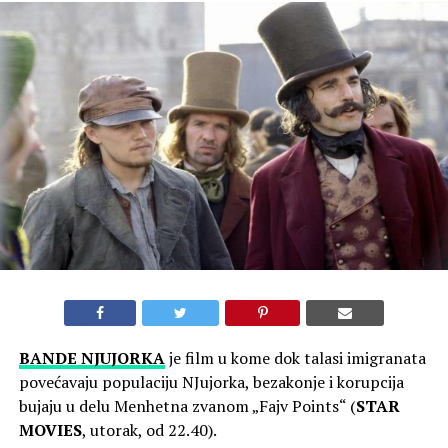
BANDE NJUJORKA
je film u kome dok talasi imigranata
povećavaju populaciju NJujorka, bezakonje i korupcija
bujaju u delu Menhetna zvanom „Fajv Points“ (
STAR
MOVIES
, utorak, od 22.40).