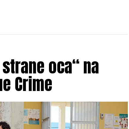
 strane oca“ na
ue Crime