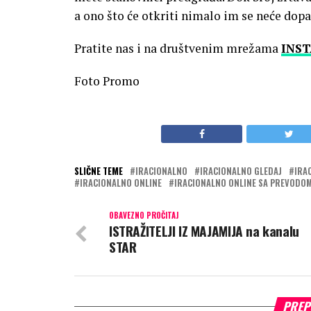
a ono što će otkriti nimalo im se neće dopa
Pratite nas i na društvenim mrežama
INS
Foto Promo
SLIČNE TEME
IRACIONALNO
IRACIONALNO GLEDAJ
IRA
IRACIONALNO ONLINE
IRACIONALNO ONLINE SA PREVODO
OBAVEZNO PROČITAJ
ISTRAŽITELJI IZ MAJAMIJA na kanalu
STAR
PREP