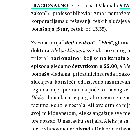
IRACIONALNO
je serija na TV kanalu
STA
zakon“) profesor biheviorizma i pomaže v
korporacijama u rešavanju teških slučajeva
ponašanja (
Star
, petak, od 13.35).
Zvezda serija “
Red i zakon
” i “
Fleš
”, glum
doktora
Aleksa Mersera
svetski poznatog p
trilera “
Iracionalno
”, koji se
na kanalu
epizoda gledamo
četvrtkom u 22.00
, a
Me
pomaže vladama, pripadnicima reda i zakon
slučajeva, koristeći jedinstveno razumevanj
izgleda, nije spreman na početku novog ser
Dinšo
, dama koja se poigrala srcem cenjeno
razuma. Rouz je nestala. Ali ova otmica ni
svojim kidnaperom, Aleks angažuje sve me
pre spasao. U nastavku serijala, Aleks je s
mete stanovnici predgrađa. Dok broj žrtava