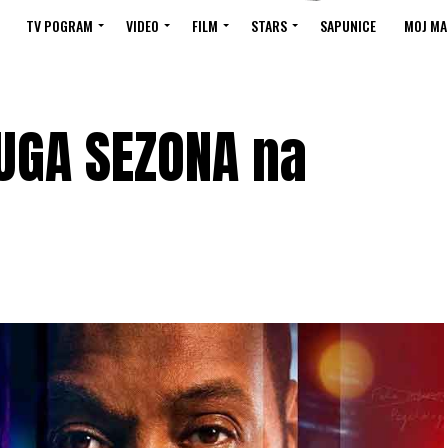
TV POGRAM
VIDEO
FILM
STARS
SAPUNICE
MOJ MA
RUGA SEZONA na