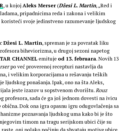
R
, u kojoj
Aleks Merser
(
Džesi L. Martin
, „Red i
ladama, pripadnicima reda i zakona i velikim
 koristeći svoje jedinstveno razumevanje ljudskog
ac
Džesi L. Martin
, spreman je za povratak liku
rofesora biheviorizma, u drugoj sezoni napetog
 STAR CHANNEL
emituje
od 13. februara
. Novih 13
rser
po već proverenoj recepturi nastavlja da
a, i velikim korporacijama u rešavanju teških
e ljudskog ponašanja. Ipak, ono na šta Aleks,
ijala jeste izazov u sopstvenom dvorištu.
Rouz
g profesora, sada će ga još jednom dovesti na ivicu
je obična. Dok ona igra opasnu igru odugovlačenja sa
hanizme poznavanja ljudskog uma kako bi je što
a njegovim timom na tragu serijskom ubici čije su
 raste, oni polako počinju da shvataju motive ubice,