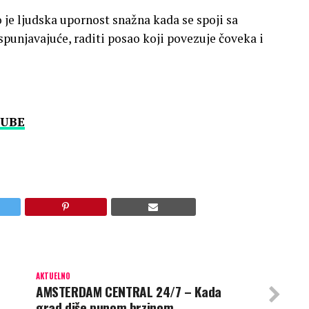
 je ljudska upornost snažna kada se spoji sa
spunjavajuće, raditi posao koji povezuje čoveka i
UBE
AKTUELNO
AMSTERDAM CENTRAL 24/7 – Kada
grad diše punom brzinom