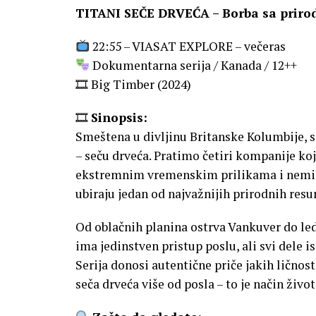
TITANI SEČE DRVEĆA – Borba sa prirod
22:55 – VIASAT EXPLORE – večeras
Dokumentarna serija / Kanada / 12++
🎞 Big Timber (2024)
🎞
Sinopsis:
Smeštena u divljinu Britanske Kolumbije, s
– seču drveća. Pratimo četiri kompanije ko
ekstremnim vremenskim prilikama i nemil
ubiraju jedan od najvažnijih prirodnih res
Od oblačnih planina ostrva Vankuver do le
ima jedinstven pristup poslu, ali svi dele ist
Serija donosi autentične priče jakih ličnost
seča drveća više od posla – to je način život