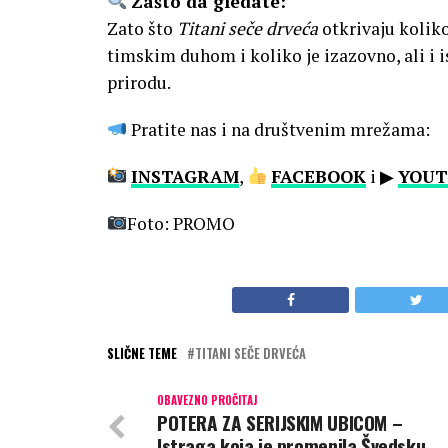
Zašto da gledate:
Zato što
Titani seče drveća
otkrivaju koliko
timskim duhom i koliko je izazovno, ali i i
prirodu.
Pratite nas i na društvenim mrežama:
INSTAGRAM
,
FACEBOOK
i ▶
YOUT
Foto: PROMO
SLIČNE TEME
TITANI SEČE DRVEĆA
OBAVEZNO PROČITAJ
POTERA ZA SERIJSKIM UBICOM –
Istraga koja je promenila Švedsku