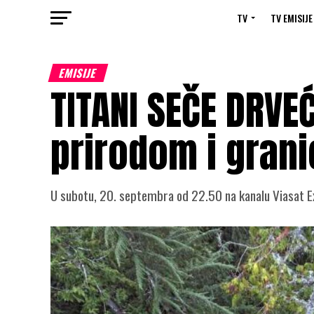
TV
TV EMISIJE
EMISIJE
TITANI SEČE DRVE
prirodom i grani
U subotu, 20. septembra od 22.50 na kanalu Viasat E