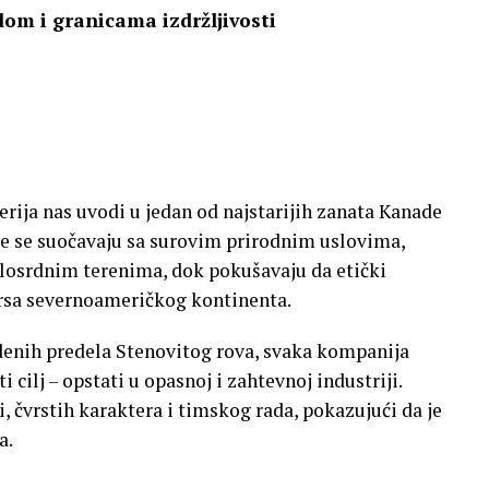
om i granicama izdržljivosti
erija nas uvodi u jedan od najstarijih zanata Kanade
je se suočavaju sa surovim prirodnim uslovima,
osrdnim terenima, dok pokušavaju da etički
ursa severnoameričkog kontinenta.
denih predela Stenovitog rova, svaka kompanija
i cilj – opstati u opasnoj i zahtevnoj industriji.
i, čvrstih karaktera i timskog rada, pokazujući da je
a.