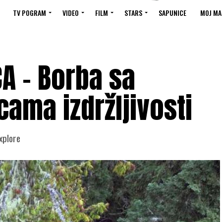
TV POGRAM
VIDEO
FILM
STARS
SAPUNICE
MOJ MA
ĆA – Borba sa
cama izdržljivosti
xplore