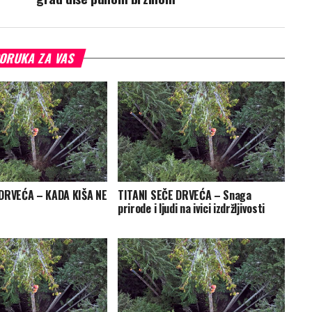
ORUKA ZA VAS
 DRVEĆA – KADA KIŠA NE
TITANI SEČE DRVEĆA – Snaga
prirode i ljudi na ivici izdržljivosti