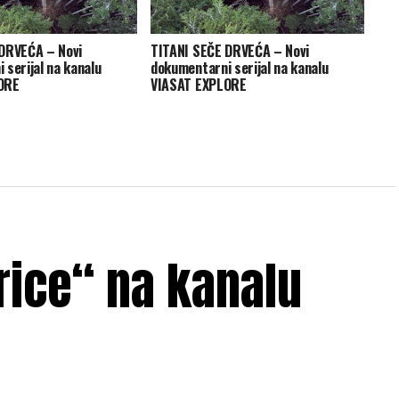
DRVEĆA – Novi
TITANI SEČE DRVEĆA – Novi
 serijal na kanalu
dokumentarni serijal na kanalu
ORE
VIASAT EXPLORE
arice“ na kanalu