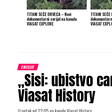
TITANI SEČE DRVEĆA – Novi
TITANI SEČE 
dokumentarni serijal na kanalu
dokumentarni
VIASAT EXPLORE
VIASAT EXPL
EMISIJE
„Sisi: ubistvo c
Viasat History
U petak od 22:05 na kanalu Viasat History