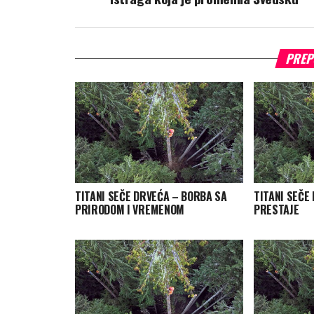
PREP
TITANI SEČE DRVEĆA – BORBA SA
TITANI SEČE
PRIRODOM I VREMENOM
PRESTAJE