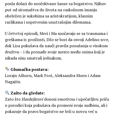
posla dolazi do neočekivane šanse za bogatstvo. Njihov
put od siromaštva do života na raskošnom imanju
obeležen je sukobima sa aristokratijom, klasnim
razlikama i sopstvenim unutrašnjim dilemama.
U četvrtoj epizodi, Meri i Ma suočavaju se sa traumama i
greškama iz prošlosti, Džo se bori da osvoji Adelino srce,
dok Liza pokušava da nauči pravila ponašanja u visokom
društvu – i da pronađe svoje mesto među onima koji je
nikada nisu smatrali jednakom.
Glumačka postava:
Lorajn Ašborn, Mark Frot, Aleksandra Moen i Adam
Nagajtis.
Zašto da gledate:
Zato što
Hardejkrovi
donosi emotivnu i upečatljivu priču
o porodici koja pokušava da promeni svoju sudbinu, ali i
pokazuje da pravo bogatstvo ne leži u novcu već u