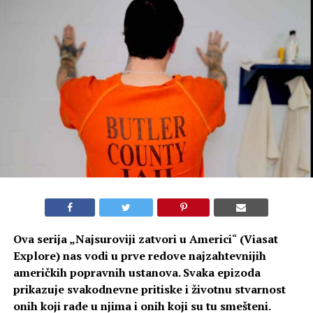
Ova serija „
Najsuroviji zatvori u Americi
“
(Viasat
Explore) nas vodi u prve redove najzahtevnijih
američkih popravnih ustanova. Svaka epizoda
prikazuje svakodnevne pritiske i životnu stvarnost
onih koji rade u njima i onih koji su tu smešteni.