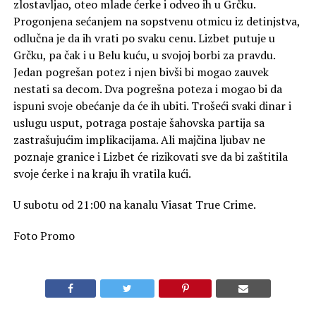
zlostavljao, oteo mlade ćerke i odveo ih u Grčku.
Progonjena sećanjem na sopstvenu otmicu iz detinjstva,
odlučna je da ih vrati po svaku cenu. Lizbet putuje u
Grčku, pa čak i u Belu kuću, u svojoj borbi za pravdu.
Jedan pogrešan potez i njen bivši bi mogao zauvek
nestati sa decom. Dva pogrešna poteza i mogao bi da
ispuni svoje obećanje da će ih ubiti. Trošeći svaki dinar i
uslugu usput, potraga postaje šahovska partija sa
zastrašujućim implikacijama. Ali majčina ljubav ne
poznaje granice i Lizbet će rizikovati sve da bi zaštitila
svoje ćerke i na kraju ih vratila kući.
U subotu od 21:00 na kanalu Viasat True Crime.
Foto Promo