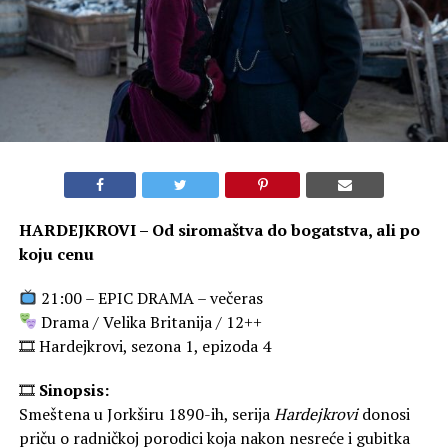
HARDEJKROVI – Od siromaštva do bogatstva, ali po
koju cenu
21:00 – EPIC DRAMA – večeras
Drama / Velika Britanija / 12++
🎞 Hardejkrovi, sezona 1, epizoda 4
🎞
Sinopsis:
Smeštena u Jorkširu 1890-ih, serija
Hardejkrovi
donosi
priču o radničkoj porodici koja nakon nesreće i gubitka