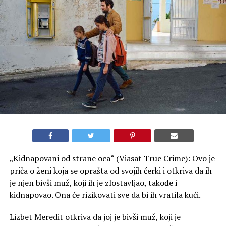
„Kidnapovani od strane oca“ (Viasat True Crime): Ovo je
priča o ženi koja se oprašta od svojih ćerki i otkriva da ih
je njen bivši muž, koji ih je zlostavljao, takođe i
kidnapovao. Ona će rizikovati sve da bi ih vratila kući.
Lizbet Meredit otkriva da joj je bivši muž, koji je