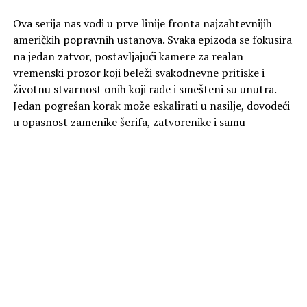
Ova serija nas vodi u prve linije fronta najzahtevnijih
američkih popravnih ustanova. Svaka epizoda se fokusira
na jedan zatvor, postavljajući kamere za realan
vremenski prozor koji beleži svakodnevne pritiske i
životnu stvarnost onih koji rade i smešteni su unutra.
Jedan pogrešan korak može eskalirati u nasilje, dovodeći
u opasnost zamenike šerifa, zatvorenike i samu
ustanovu. Svedoci smo kako se odluke rukovodstva
prenose kroz svaki ćelijski blok. Događaji se odvijaju pred
našim očima, nudeći nefiltriran pogled na sistem koji je
pod stalnim pritiskom.
Od ponedeljka 10. avgusta, svakog radnog dana u
21:00 na kanalu Viasat Explore.
Foto Promo