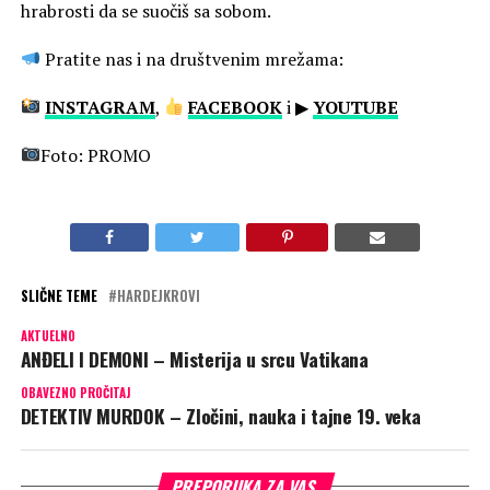
hrabrosti da se suočiš sa sobom.
Pratite nas i na društvenim mrežama:
INSTAGRAM
,
FACEBOOK
i ▶
YOUTUBE
Foto: PROMO
SLIČNE TEME
HARDEJKROVI
AKTUELNO
ANĐELI I DEMONI – Misterija u srcu Vatikana
OBAVEZNO PROČITAJ
DETEKTIV MURDOK – Zločini, nauka i tajne 19. veka
PREPORUKA ZA VAS