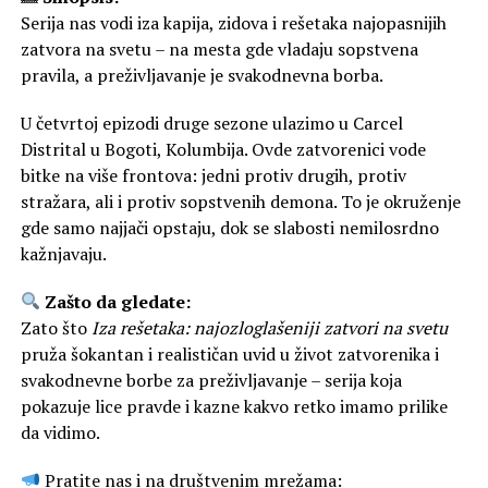
Serija nas vodi iza kapija, zidova i rešetaka najopasnijih
zatvora na svetu – na mesta gde vladaju sopstvena
pravila, a preživljavanje je svakodnevna borba.
U četvrtoj epizodi druge sezone ulazimo u Carcel
Distrital u Bogoti, Kolumbija. Ovde zatvorenici vode
bitke na više frontova: jedni protiv drugih, protiv
stražara, ali i protiv sopstvenih demona. To je okruženje
gde samo najjači opstaju, dok se slabosti nemilosrdno
kažnjavaju.
Zašto da gledate:
Zato što
Iza rešetaka: najozloglašeniji zatvori na svetu
pruža šokantan i realističan uvid u život zatvorenika i
svakodnevne borbe za preživljavanje – serija koja
pokazuje lice pravde i kazne kakvo retko imamo prilike
da vidimo.
Pratite nas i na društvenim mrežama: