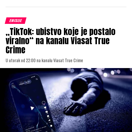
EMISIJE
„TikTok: ubistvo koje je postalo
viralno“ na kanalu Viasat True
Crime
U utorak od 22:00 na kanalu Viasat True Crime