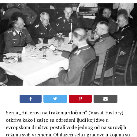
Serija „Hitlerovi najtraženiji zločinci“ (Viasat History)
otkriva kako i zašto su određeni ljudi koji žive u
evropskom društvu postali vođe jednog od najsurovijih
režima svih vremena. Obilazeći sela i gradove u kojima su