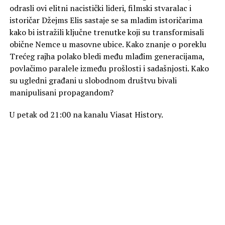
odrasli ovi elitni nacistički lideri, filmski stvaralac i
istoričar Džejms Elis sastaje se sa mladim istoričarima
kako bi istražili ključne trenutke koji su transformisali
obične Nemce u masovne ubice. Kako znanje o poreklu
Trećeg rajha polako bledi među mlađim generacijama,
povlačimo paralele između prošlosti i sadašnjosti. Kako
su ugledni građani u slobodnom društvu bivali
manipulisani propagandom?
U petak od 21:00 na kanalu Viasat History.
Foto Promo
SLIČNE TEME
AKTUELNO