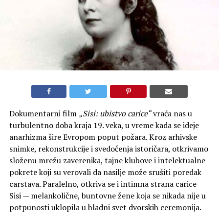
Dokumentarni film
„Sisi: ubistvo carice“
vraća nas u
turbulentno doba kraja 19. veka, u vreme kada se ideje
anarhizma šire Evropom poput požara. Kroz arhivske
snimke, rekonstrukcije i svedočenja istoričara, otkrivamo
složenu mrežu zaverenika, tajne klubove i intelektualne
pokrete koji su verovali da nasilje može srušiti poredak
carstava. Paralelno, otkriva se i intimna strana carice
Sisi — melankolične, buntovne žene koja se nikada nije u
potpunosti uklopila u hladni svet dvorskih ceremonija.