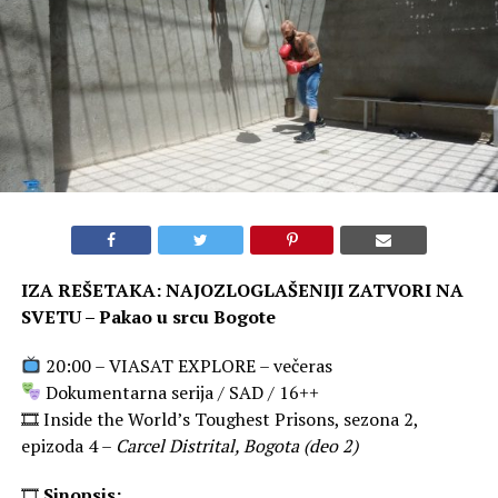
IZA REŠETAKA: NAJOZLOGLAŠENIJI ZATVORI NA
SVETU – Pakao u srcu Bogote
20:00 – VIASAT EXPLORE – večeras
Dokumentarna serija / SAD / 16++
🎞 Inside the World’s Toughest Prisons, sezona 2,
epizoda 4 –
Carcel Distrital, Bogota (deo 2)
🎞
Sinopsis: