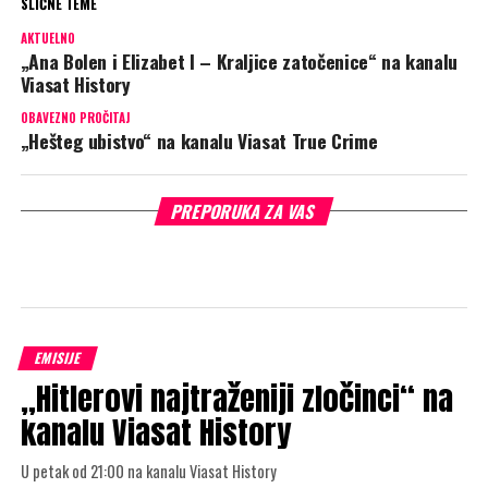
SLIČNE TEME
AKTUELNO
„Ana Bolen i Elizabet I – Kraljice zatočenice“ na kanalu
Viasat History
OBAVEZNO PROČITAJ
„Hešteg ubistvo“ na kanalu Viasat True Crime
PREPORUKA ZA VAS
EMISIJE
„Hitlerovi najtraženiji zločinci“ na
kanalu Viasat History
U petak od 21:00 na kanalu Viasat History