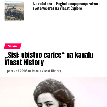
Iza rešetaka – Pogled u najopasnije zatvore
sveta večeras na Viasat Explore
EMISIJE
„Sisi: ubistvo carice“ na kanalu
Viasat History
U petak od 22:05 na kanalu Viasat History