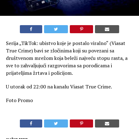
Serija „TikTok: ubistvo koje je postalo viralno“ (Viasat
True Crime) bavi se zločinima koji su povezani sa
društvenom mrežom koja beleži najveću stopu rasta, a
sve to zahvaljujući razgovorima sa porodicama i
prijateljima žrtava i policijom.
U utorak od 22:00 na kanalu Viasat True Crime.
Foto Promo