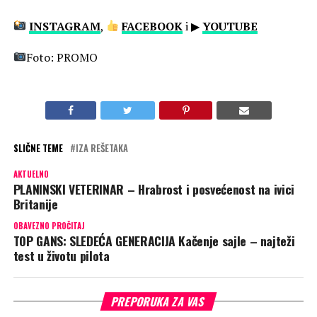
INSTAGRAM
,
FACEBOOK
i ▶
YOUTUBE
Foto: PROMO
SLIČNE TEME
IZA REŠETAKA
AKTUELNO
PLANINSKI VETERINAR – Hrabrost i posvećenost na ivici
Britanije
OBAVEZNO PROČITAJ
TOP GANS: SLEDEĆA GENERACIJA Kačenje sajle – najteži
test u životu pilota
PREPORUKA ZA VAS