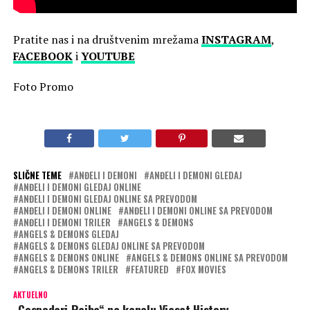
Pratite nas i na društvenim mrežama
INSTAGRAM
,
FACEBOOK
i
YOUTUBE
Foto Promo
SLIČNE TEME
ANĐELI I DEMONI
ANĐELI I DEMONI GLEDAJ
ANĐELI I DEMONI GLEDAJ ONLINE
ANĐELI I DEMONI GLEDAJ ONLINE SA PREVODOM
ANĐELI I DEMONI ONLINE
ANĐELI I DEMONI ONLINE SA PREVODOM
ANĐELI I DEMONI TRILER
ANGELS & DEMONS
ANGELS & DEMONS GLEDAJ
ANGELS & DEMONS GLEDAJ ONLINE SA PREVODOM
ANGELS & DEMONS ONLINE
ANGELS & DEMONS ONLINE SA PREVODOM
ANGELS & DEMONS TRILER
FEATURED
FOX MOVIES
AKTUELNO
„Gospodari Rajha“ na kanalu Viasat History