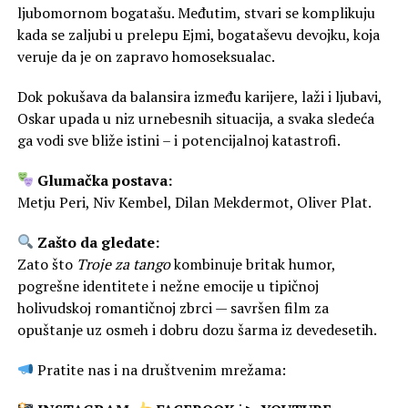
ljubomornom bogatašu. Međutim, stvari se komplikuju
kada se zaljubi u prelepu Ejmi, bogataševu devojku, koja
veruje da je on zapravo homoseksualac.
Dok pokušava da balansira između karijere, laži i ljubavi,
Oskar upada u niz urnebesnih situacija, a svaka sledeća
ga vodi sve bliže istini – i potencijalnoj katastrofi.
Glumačka postava:
Metju Peri, Niv Kembel, Dilan Mekdermot, Oliver Plat.
Zašto da gledate:
Zato što
Troje za tango
kombinuje britak humor,
pogrešne identitete i nežne emocije u tipičnoj
holivudskoj romantičnoj zbrci — savršen film za
opuštanje uz osmeh i dobru dozu šarma iz devedesetih.
Pratite nas i na društvenim mrežama: