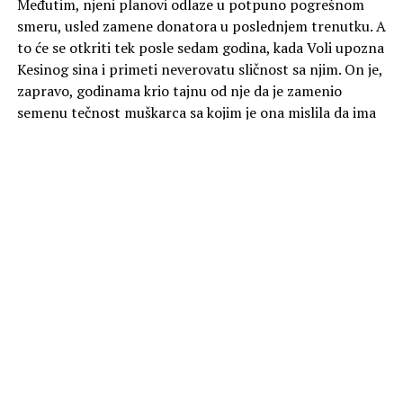
Međutim, njeni planovi odlaze u potpuno pogrešnom
smeru, usled zamene donatora u poslednjem trenutku. A
to će se otkriti tek posle sedam godina, kada Voli upozna
Kesinog sina i primeti neverovatu sličnost sa njim. On je,
zapravo, godinama krio tajnu od nje da je zamenio
semenu tečnost muškarca sa kojim je ona mislila da ima
dete.