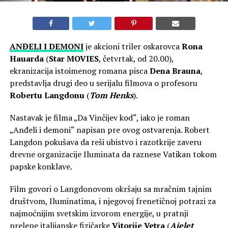
ANĐELI I DEMONI
je akcioni triler oskarovca
Rona
Hauarda
(
Star
MOVIES
, četvrtak, od 20.00),
ekranizacija istoimenog romana pisca
Dena Brauna
,
predstavlja drugi deo u serijalu filmova o profesoru
Robertu Langdonu
(
Tom Henks
).
Nastavak je filma „Da Vinčijev kod“, iako je roman
„Anđeli i demoni“ napisan pre ovog ostvarenja. Robert
Langdon pokušava da reši ubistvo i razotkrije zaveru
drevne organizacije Iluminata da raznese Vatikan tokom
papske konklave.
Film govori o Langdonovom okršaju sa mračnim tajnim
društvom, Iluminatima, i njegovoj frenetičnoj potrazi za
najmoćnijim svetskim izvorom energije, u pratnji
prelepe italijanske fizičarke
Vitorije Vetra
(
Ajelet