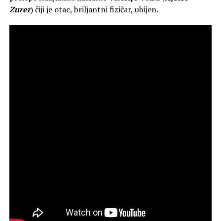
Zurer
) čiji je otac, briljantni fizičar, ubijen.