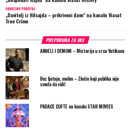
OBAVEZNO PROČITAJ
„Davitelj iz Hilsajda – prikriveni đavo“ na kanalu Viasat
True Crime
PREPORUKA ZA VAS
ANĐELI I DEMONI – Misterija u srcu Vatikana
Bez ljutnje, molim – Zločin koji publika nije
smela da vidi!
PADAĆE ĆUFTE na kanalu STAR MOVIES