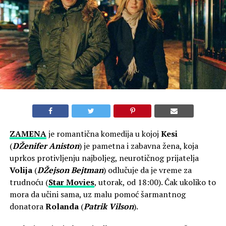
ZAMENA
je romantična komedija u kojoj
Kesi
(
DŽenifer Aniston
) je pametna i zabavna žena, koja
uprkos protivljenju najboljeg, neurotičnog prijatelja
Volija
(
DŽejson Bejtman
) odlučuje da je vreme za
trudnoću (
Star Movies
, utorak, od 18:00). Čak ukoliko to
mora da učini sama, uz malu pomoć šarmantnog
donatora
Rolanda
(
Patrik Vilson
).