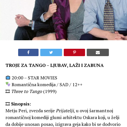
TROJE ZA TANGO – LJUBAV, LAŽI I ZABUNA
20:00 – STAR MOVIES
Romantična komedija / SAD / 12++
🎞
Three to Tango
(1999)
🎞
Sinopsis:
Metju Peri, zvezda serije
Prijatelji
, u ovoj šarmantnoj
romantičnoj komediji glumi arhitektu Oskara koji, u želji
da dobije unosan posao, izigrava geja kako bi se dodvorio