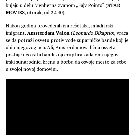
bujaju u delu Menhetna zvanom „Fajv Points“ (
STAR
MOVIES
, utorak, od 22.40).
Nakon godina provedenih iza rešetaka, mladi irski
imigrant,
Amsterdam Valon
(
Leonardo Dikaprio
), vraća
se da potraži osvetu protiv vođe suparničke bande koji je
ubio njegovog oca. Ali, Amsterdamova lična osveta
postaje deo rata bandi koji eruptira kada on i njegovi
irski sunarodnici krenu u borbu da osvoje mesto za sebe
u svojoj novoj domovini.