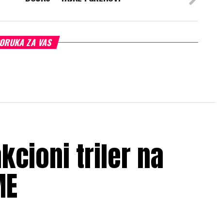
ORUKA ZA VAS
kcioni triler na
ME