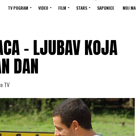
TV POGRAM
VIDEO
FILM
STARS
SAPUNICE
MOJ MA
ACA – LJUBAV KOJA
AN DAN
no TV