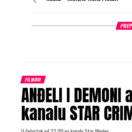
PREP
FILMOVI
ANĐELI I DEMONI a
kanalu STAR CRI
U četvrtak od 22.00 na kanalu Star Movies