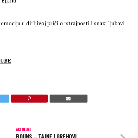
 Ejkrid.
mociju u dirljivoj priči o istrajnosti i snazi ljubavi
UBE
AKTUELNO
BOUNS – TAJNE I GREHOVI