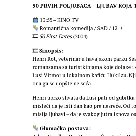
50 PRVIH POLJUBACA – LJUBAV KOJA
13:55 – KINO TV
Romantična komedija / SAD / 12++
🎞
50 First Dates
(2004)
🎞
Sinopsis:
Henri Rot, veterinar u havajskom parku Sea
romansama sa turistkinjama koje dolaze i
Lusi Vitmor u lokalnom kafiću Hukilau. Njih
ona ga se uopšte ne seća.
Henri ubrzo shvata da Lusi pati od gubitka
misleći da je isti dan kao pre nesreće. Od 
misija ljubavi – da je svakog jutra iznova os
Glumačka postava: