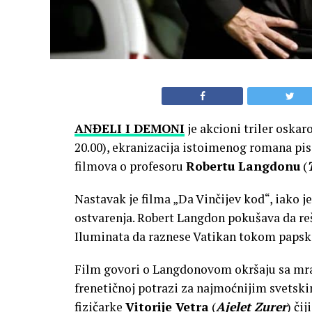
ANĐELI I DEMONI
je akcioni triler oska
20.00), ekranizacija istoimenog romana pi
filmova o profesoru
Robertu Langdonu
(
Nastavak je filma „Da Vinčijev kod“, iako 
ostvarenja. Robert Langdon pokušava da reš
Iluminata da raznese Vatikan tokom papsk
Film govori o Langdonovom okršaju sa mra
frenetičnoj potrazi za najmoćnijim svetski
fizičarke
Vitorije Vetra
(
Ajelet Zurer
) čij