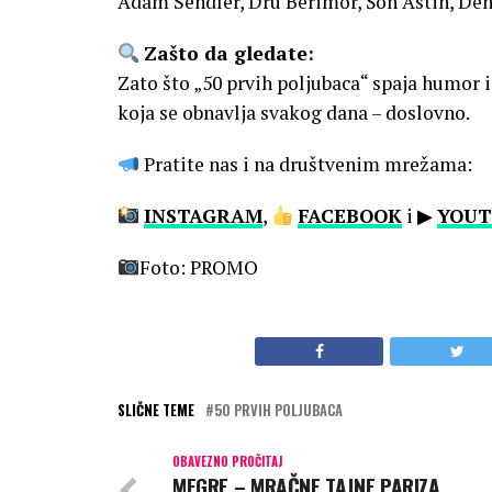
Adam Sendler, Dru Berimor, Šon Astin, Den
Zašto da gledate:
Zato što „50 prvih poljubaca“ spaja humor i e
koja se obnavlja svakog dana – doslovno.
Pratite nas i na društvenim mrežama:
INSTAGRAM
,
FACEBOOK
i ▶
YOUT
Foto: PROMO
SLIČNE TEME
50 PRVIH POLJUBACA
OBAVEZNO PROČITAJ
MEGRE – MRAČNE TAJNE PARIZA