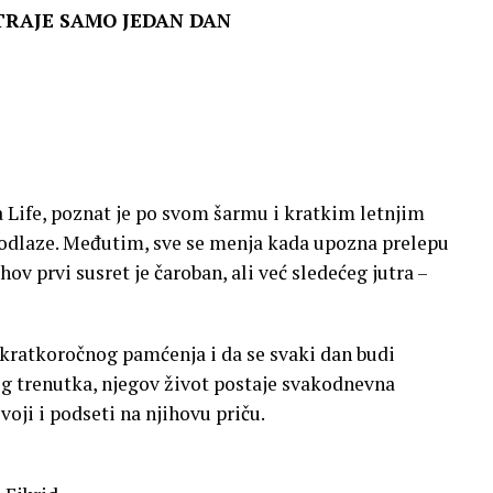
 TRAJE SAMO JEDAN DAN
 Life, poznat je po svom šarmu i kratkim letnjim
 odlaze. Međutim, sve se menja kada upozna prelepu
ov prvi susret je čaroban, ali već sledećeg jutra –
 kratkoročnog pamćenja i da se svaki dan budi
tog trenutka, njegov život postaje svakodnevna
voji i podseti na njihovu priču.