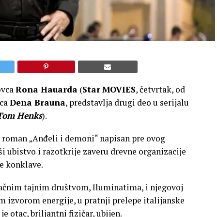
rovca
Rona Hauarda
(
Star
MOVIES
, četvrtak, od
sca
Dena Brauna
, predstavlja drugi deo u serijalu
Tom Henks
).
je roman „Anđeli i demoni“ napisan pre ovog
i ubistvo i razotkrije zaveru drevne organizacije
e konklave.
čnim tajnim društvom, Iluminatima, i njegovoj
m izvorom energije, u pratnji prelepe italijanske
i je otac, briljantni fizičar, ubijen.