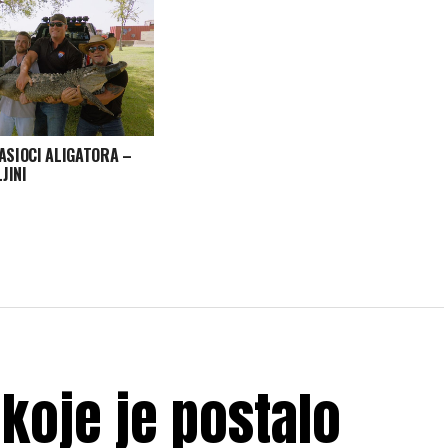
ASIOCI ALIGATORA –
LJINI
 koje je postalo