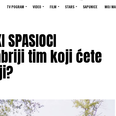
TV POGRAM
VIDEO
FILM
STARS
SAPUNICE
MOJ MA
I SPASIOCI
riji tim koji ćete
ji?