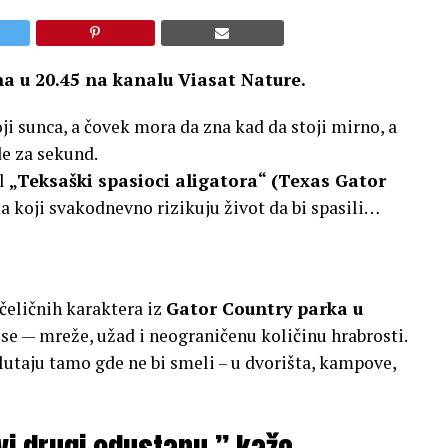
a u 20.45 na kanalu Viasat Nature.
ji sunca, a čovek mora da zna kad da stoji mirno, a
de za sekund.
al
„Teksaški spasioci aligatora“ (Texas Gator
 koji svakodnevno rizikuju život da bi spasili…
 čeličnih karaktera iz
Gator Country parka u
ose — mreže, užad i neograničenu količinu hrabrosti.
lutaju tamo gde ne bi smeli – u dvorišta, kampove,