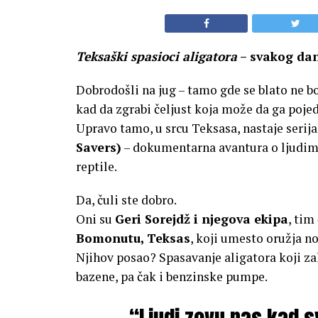
Teksaški spasioci aligatora
– svakog dan
Dobrodošli na jug – tamo gde se blato ne bo
kad da zgrabi čeljust koja može da ga poje
Upravo tamo, u srcu Teksasa, nastaje serij
Savers)
– dokumentarna avantura o ljudima
reptile.
Da, čuli ste dobro.
Oni su
Geri Sorejdž i njegova ekipa
, tim
Bomonutu, Teksas
, koji umesto oružja n
Njihov posao? Spasavanje aligatora koji za
bazene, pa čak i benzinske pumpe.