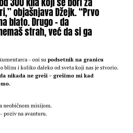
od 300 kila koji se bori za
ri,” objašnjava Džejk. “Prvo
na blato. Drugo – da
nemaš strah, već da si ga
okumentarca – oni su
podsetnik na granicu
o blizu i koliko daleko od sveta koji nas je stvorio.
da nikada ne greši – grešimo mi kad
emo.
 sa neobičnom misijom.
 – poziv na avanturu.