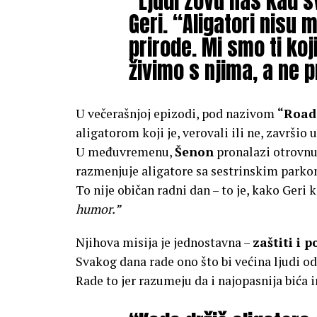
“Ljudi zovu nas kad s
Geri. “Aligatori nisu 
prirode. Mi smo ti k
živimo s njima, a ne pr
U večerašnjoj epizodi, pod nazivom
“Road
aligatorom koji je, verovali ili ne, završio
U međuvremenu,
Šenon
pronalazi otrovnu
razmenjuje aligatore sa sestrinskim park
To nije običan radni dan – to je, kako Geri 
humor.”
Njihova misija je jednostavna –
zaštiti i 
Svakog dana rade ono što bi većina ljudi od
Rade to jer razumeju da i najopasnija bića