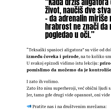
“Kada držiš aligatora 
život, naučiš dve stva
– da adrenalin miriše 
hrabrost ne znači da 
pogledao u oči.”
“Teksaški spasioci aligatora” su više od d
između čoveka i prirode
, na to koliko sm
U svakoj epizodi vidimo istu lekciju:
priro
pomislimo da možemo da je kontroliš
I zato ih volimo.
Zato što nisu superheroji, već obični ljudi
Jer, tamo gde drugi vide opasnost, oni vide
Pratite nas i na društvenim mrežama: