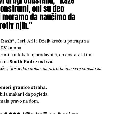
vi drugi odustanu,” kaže
monstrumi, oni su deo
oji moramo da naučimo da
otiv njih.”
 Rash”
, Geri, Arli i Džejk kreću u potragu za
 u RV kampu.
 zmiju u lokalnoj prodavnici, dok ostatak tima
om na
South Padre ostrvu
.
kaže,
“još jedan dokaz da priroda ima svoj smisao za
pomeri granice straha.
bila makar i da pogleda.
 imaju pravo na dom.