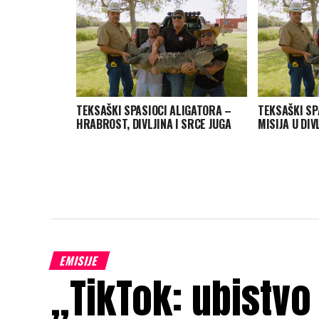
TEKSAŠKI SPASIOCI ALIGATORA –
TEKSAŠKI SP
HRABROST, DIVLJINA I SRCE JUGA
MISIJA U DIV
EMISIJE
„TikTok: ubistvo