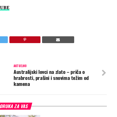
UBE
AKTUELNO
Australijski lovci na zlato – priča o
hrabrosti, prašini i snovima težim od
kamena
ORUKA ZA VAS