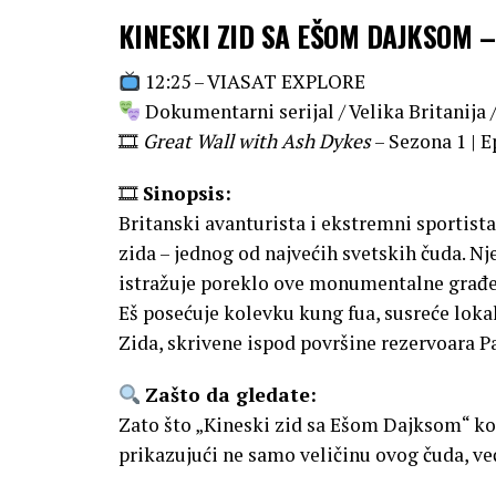
KINESKI ZID SA EŠOM DAJKSOM –
12:25 – VIASAT EXPLORE
Dokumentarni serijal / Velika Britanija 
🎞
Great Wall with Ash Dykes
– Sezona 1 | E
🎞
Sinopsis:
Britanski avanturista i ekstremni sportist
zida – jednog od najvećih svetskih čuda. Nj
istražuje poreklo ove monumentalne građev
Eš posećuje kolevku kung fua, susreće loka
Zida, skrivene ispod površine rezervoara P
Zašto da gledate:
Zato što „Kineski zid sa Ešom Dajksom“ kom
prikazujući ne samo veličinu ovog čuda, već 