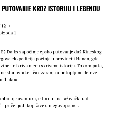
 PUTOVANJE KROZ ISTORIJU I LEGENDU
/ 12++
pizoda 1
a Eš Dajks započinje epsko putovanje duž Kineskog
egova ekspedicija počinje u provinciji Henan, gde
ine i otkriva njenu skrivenu istoriju. Tokom puta,
lne stanovnike i čak zaranja u potopljene delove
anđjakou.
binuje avanturu, istoriju i istraživački duh –
i priče ljudi koji žive u njegovoj senci.