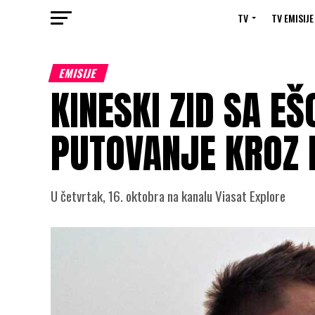
TV
TV EMISIJE
EMISIJE
KINESKI ZID SA E
PUTOVANJE KROZ I
U četvrtak, 16. oktobra na kanalu Viasat Explore