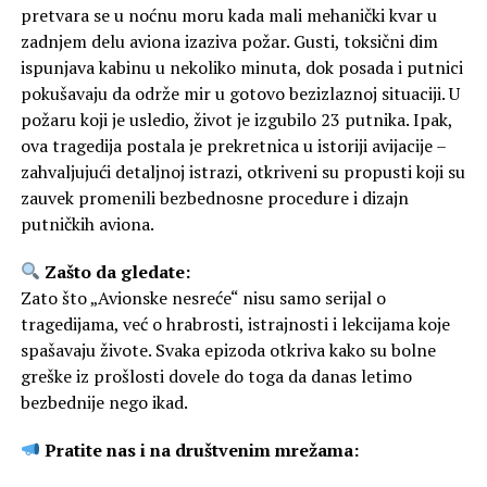
pretvara se u noćnu moru kada mali mehanički kvar u
zadnjem delu aviona izaziva požar. Gusti, toksični dim
ispunjava kabinu u nekoliko minuta, dok posada i putnici
pokušavaju da održe mir u gotovo bezizlaznoj situaciji. U
požaru koji je usledio, život je izgubilo 23 putnika. Ipak,
ova tragedija postala je prekretnica u istoriji avijacije –
zahvaljujući detaljnoj istrazi, otkriveni su propusti koji su
zauvek promenili bezbednosne procedure i dizajn
putničkih aviona.
Zašto da gledate:
Zato što „Avionske nesreće“ nisu samo serijal o
tragedijama, već o hrabrosti, istrajnosti i lekcijama koje
spašavaju živote. Svaka epizoda otkriva kako su bolne
greške iz prošlosti dovele do toga da danas letimo
bezbednije nego ikad.
Pratite nas i na društvenim mrežama: