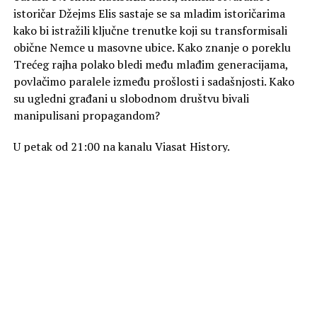
istoričar Džejms Elis sastaje se sa mladim istoričarima
kako bi istražili ključne trenutke koji su transformisali
obične Nemce u masovne ubice. Kako znanje o poreklu
Trećeg rajha polako bledi među mlađim generacijama,
povlačimo paralele između prošlosti i sadašnjosti. Kako
su ugledni građani u slobodnom društvu bivali
manipulisani propagandom?
U petak od 21:00 na kanalu Viasat History.
Foto Promo
SLIČNE TEME
AKTUELNO
„Zmija“ na kanalu Viasat Epic Drama