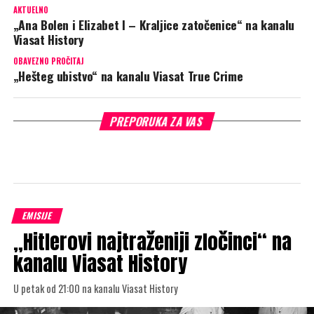
AKTUELNO
„Ana Bolen i Elizabet I – Kraljice zatočenice“ na kanalu
Viasat History
OBAVEZNO PROČITAJ
„Hešteg ubistvo“ na kanalu Viasat True Crime
PREPORUKA ZA VAS
EMISIJE
„Hitlerovi najtraženiji zločinci“ na
kanalu Viasat History
U petak od 21:00 na kanalu Viasat History