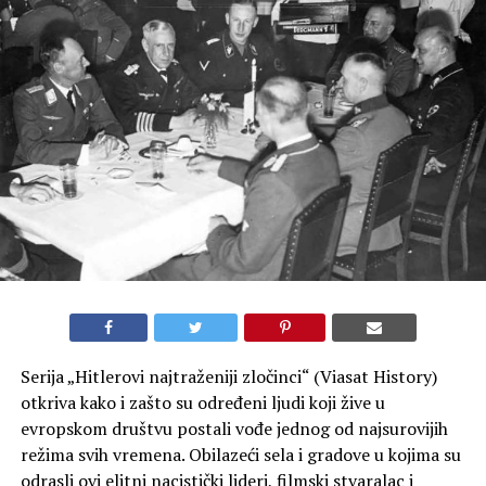
Serija „Hitlerovi najtraženiji zločinci“ (Viasat History)
otkriva kako i zašto su određeni ljudi koji žive u
evropskom društvu postali vođe jednog od najsurovijih
režima svih vremena. Obilazeći sela i gradove u kojima su
odrasli ovi elitni nacistički lideri, filmski stvaralac i