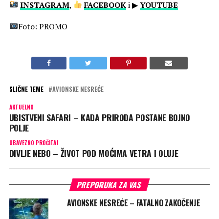
INSTAGRAM
,
FACEBOOK
i ▶
YOUTUBE
Foto: PROMO
SLIČNE TEME
AVIONSKE NESREĆE
AKTUELNO
UBISTVENI SAFARI – KADA PRIRODA POSTANE BOJNO
POLJE
OBAVEZNO PROČITAJ
DIVLJE NEBO – ŽIVOT POD MOĆIMA VETRA I OLUJE
PREPORUKA ZA VAS
AVIONSKE NESREĆE – FATALNO ZAKOČENJE