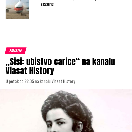
sezone
EMISIJE
„Sisi: ubistvo carice“ na kanalu
Viasat History
U petak od 22:05 na kanalu Viasat History