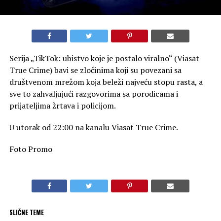
Serija „TikTok: ubistvo koje je postalo viralno“ (Viasat
True Crime) bavi se zločinima koji su povezani sa
društvenom mrežom koja beleži najveću stopu rasta, a
sve to zahvaljujući razgovorima sa porodicama i
prijateljima žrtava i policijom.
U utorak od 22:00 na kanalu Viasat True Crime.
Foto Promo
SLIČNE TEME