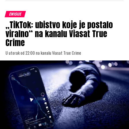
EMISIJE
„TikTok: ubistvo koje je postalo
viralno“ na kanalu Viasat True
Crime
U utorak od 22:00 na kanalu Viasat True Crime