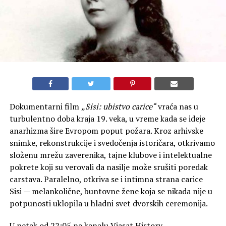
Dokumentarni film
„Sisi: ubistvo carice“
vraća nas u
turbulentno doba kraja 19. veka, u vreme kada se ideje
anarhizma šire Evropom poput požara. Kroz arhivske
snimke, rekonstrukcije i svedočenja istoričara, otkrivamo
složenu mrežu zaverenika, tajne klubove i intelektualne
pokrete koji su verovali da nasilje može srušiti poredak
carstava. Paralelno, otkriva se i intimna strana carice
Sisi — melankolične, buntovne žene koja se nikada nije u
potpunosti uklopila u hladni svet dvorskih ceremonija.
U petak od 22:05 na kanalu Viasat History.