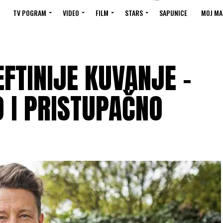
TV POGRAM
VIDEO
FILM
STARS
SAPUNICE
MOJ MA
EFTINIJE KUVANJE –
 I PRISTUPAČNO