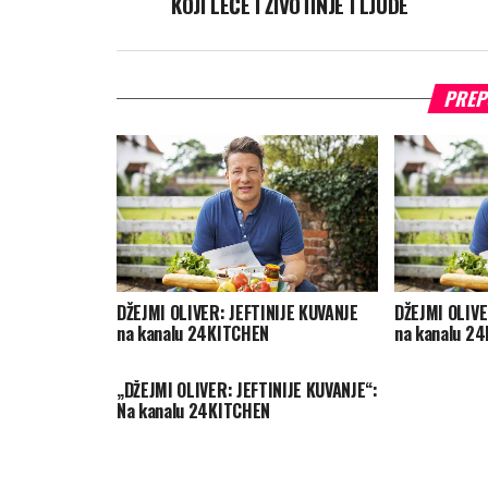
KOJI LEČE I ŽIVOTINJE I LJUDE
PREP
DŽEJMI OLIVER: JEFTINIJE KUVANJE
DŽEJMI OLIVE
na kanalu 24KITCHEN
na kanalu 2
„DŽEJMI OLIVER: JEFTINIJE KUVANJE“:
Na kanalu 24KITCHEN