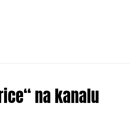
arice“ na kanalu