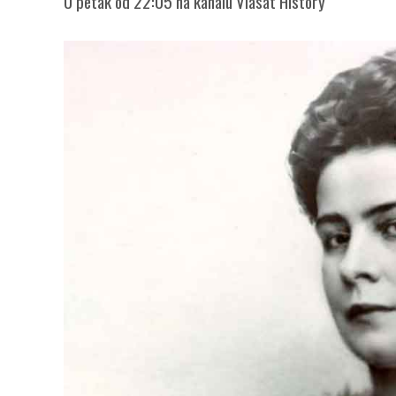
U petak od 22:05 na kanalu Viasat History