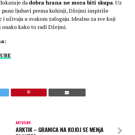
“ dokazuje da
dobra hrana ne mora biti skupa
. Uz
 puno ljubavi prema kuhinji, Džejmi inspiriše
 i uživaju u svakom zalogaju. Idealno za sve koji
š onako kako to radi Džejmi.
ma:
UBE
AKTUELNO
ARKTIK – GRANICA NA KOJOJ SE MENjA