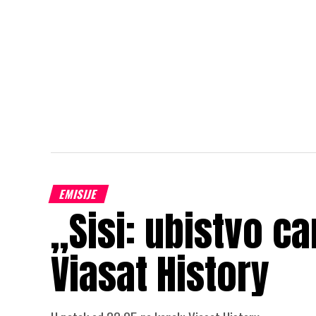
EMISIJE
„Sisi: ubistvo c
Viasat History