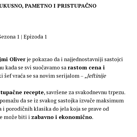
– UKUSNO, PAMETNO I PRISTUPAČNO
Sezona 1 | Epizoda 1
jmi Oliver
je pokazao da i najjednostavniji sastojci
nu kada se svi suočavamo sa
rastom cena i
ki šef vraća se sa novim serijalom –
„Jeftinije
istupačne recepte
, savršene za svakodnevnu trpezu.
i pomažu da se iz svakog sastojka izvuče maksimum
i porodičnih klasika do jela koja se prave od
e može biti i
zabavno i ekonomično
.