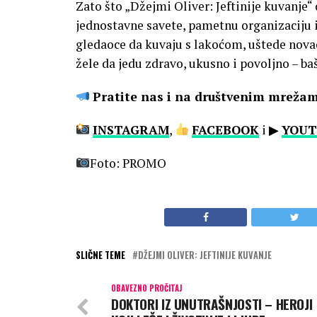
Zato što „Džejmi Oliver: Jeftinije kuvanje
jednostavne savete, pametnu organizaciju i
gledaoce da kuvaju s lakoćom, uštede novac
žele da jedu zdravo, ukusno i povoljno – ba
Pratite nas i na društvenim mreža
INSTAGRAM
,
FACEBOOK
i ▶
YOUT
Foto: PROMO
SLIČNE TEME
DŽEJMI OLIVER: JEFTINIJE KUVANJE
OBAVEZNO PROČITAJ
DOKTORI IZ UNUTRAŠNJOSTI – HEROJI