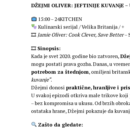
DŽEJMI OLIVER: JEFTINIJE KUVANjE 
15:00 – 24KITCHEN
Kulinarski serijal / Velika Britanija / +
🎞
Jamie Oliver: Cook Clever, Save Better
– 
🎞
Sinopsis:
Kada je svet 2020. godine bio zatvoren,
Dže
mogu postati prava gozba. Danas, u vreme
potrebom za štednjom
, omiljeni britans
kuvanje“
.
Džejmi donosi
praktične, hranljive i pr
U svakoj epizodi otkriva male trikove koj
– bez kompromisa u ukusu. Od brzih obroka 
ostataka hrane, Džejmi pokazuje da kuvanj
Zašto da gledate: