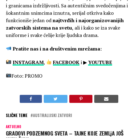
i granicama izdržljivosti. Sa autentičnim svedočenjima i
šokantnim snimcima iznutra, serijal otkriva kako
funkcioniše jedan od
najtvrđih i najorganizovanijih
zatvorskih sistema na svetu
, ali i kako se iza svake
uniforme i svake ćelije krije ljudska drama.
Pratite nas i na društvenim mrežama:
INSTAGRAM
,
FACEBOOK
i ▶
YOUTUBE
Foto: PROMO
SLIČNE TEME
AUSTRALIJSKI ZATVORI
AKTUELNO
GRADOVI PODZEMNOG SVETA – TAJNE KOJE ZEMLjA JOŠ