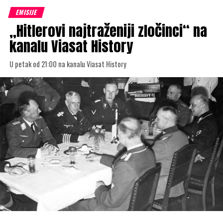
EMISIJE
„Hitlerovi najtraženiji zločinci“ na
kanalu Viasat History
U petak od 21:00 na kanalu Viasat History