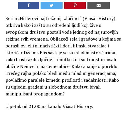
Serija „Hitlerovi najtraženiji zločinci“ (Viasat History)
otkriva kako i zašto su određeni ljudi koji žive u
evropskom društvu postali vođe jednog od najsurovijih
režima svih vremena. Obilazeći sela i gradove u kojima su
odrasli ovi elitni nacistički lideri, filmski stvaralac i
istoričar Džejms Elis sastaje se sa mladim istoričarima
kako bi istražili ključne trenutke koji su transformisali
obične Nemce u masovne ubice. Kako znanje o poreklu
Trećeg rajha polako bledi među mlađim generacijama,
povlačimo paralele između prošlosti i sadašnjosti. Kako
su ugledni građani u slobodnom društvu bivali
manipulisani propagandom?
U petak od 21:00 na kanalu Viasat History.
Foto Promo