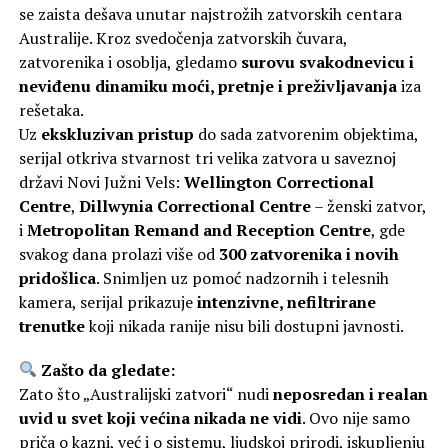
se zaista dešava unutar najstrožih zatvorskih centara
Australije. Kroz svedočenja zatvorskih čuvara,
zatvorenika i osoblja, gledamo
surovu svakodnevicu i
neviđenu dinamiku moći, pretnje i preživljavanja
iza
rešetaka.
Uz
ekskluzivan pristup
do sada zatvorenim objektima,
serijal otkriva stvarnost tri velika zatvora u saveznoj
državi Novi Južni Vels:
Wellington Correctional
Centre
,
Dillwynia Correctional Centre
– ženski zatvor,
i
Metropolitan Remand and Reception Centre
, gde
svakog dana prolazi više od
300 zatvorenika i novih
pridošlica
. Snimljen uz pomoć nadzornih i telesnih
kamera, serijal prikazuje
intenzivne, nefiltrirane
trenutke
koji nikada ranije nisu bili dostupni javnosti.
Zašto da gledate:
Zato što „Australijski zatvori“ nudi
neposredan i realan
uvid u svet koji većina nikada ne vidi
. Ovo nije samo
priča o kazni, već i o sistemu, ljudskoj prirodi, iskupljenju