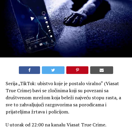
Serija „TikTok: ubistvo koje je postalo viralno“ (Viasat
True Crime) bavi se zločinima koji su povezani sa
društvenom mrežom koja beleži najveću stopu rasta, a
sve to zahvaljujući razgovorima sa porodicama i
prijateljima žrtava i policijom.
U utorak od 22:00 na kanalu Viasat True Crime.