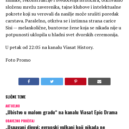
složenu mrežu zaverenika, tajne klubove i intelektualne
pokrete koji su verovali da nasilje može srušiti poredak
carstava. Paralelno, otkriva se i intimna strana carice
Sisi — melankolične, buntovne žene koja se nikada nije u
potpunosti uklopila u hladni svet dvorskih ceremonija.
U petak od 22:05 na kanalu Viasat History.
Foto Promo
SLIČNE TEME
AKTUELNO
„Ubistvo u malom gradu“ na kanalu Viasat Epic Drama
OBAVEZNO PROČITAJ
„Uspavani divovi: evropski vulkani koji nikada ne