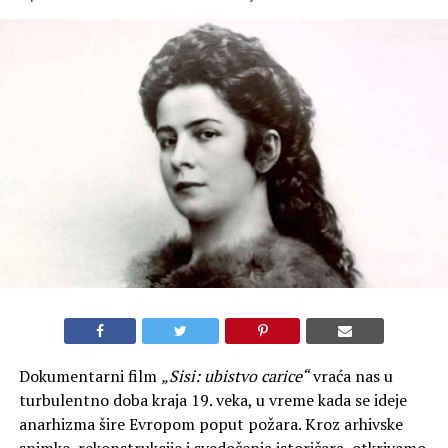
Dokumentarni film
„Sisi: ubistvo carice“
vraća nas u
turbulentno doba kraja 19. veka, u vreme kada se ideje
anarhizma šire Evropom poput požara. Kroz arhivske
snimke, rekonstrukcije i svedočenja istoričara, otkrivamo