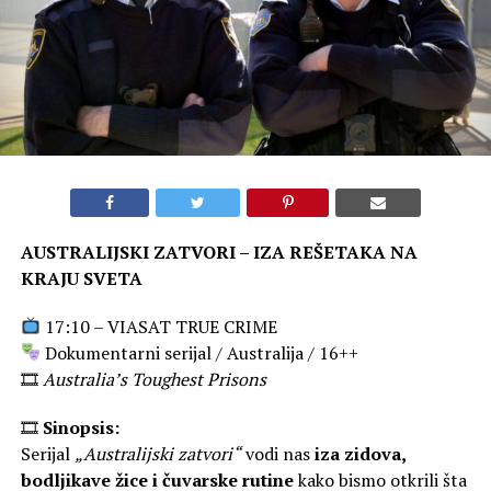
AUSTRALIJSKI ZATVORI – IZA REŠETAKA NA
KRAJU SVETA
17:10 – VIASAT TRUE CRIME
Dokumentarni serijal / Australija / 16++
🎞
Australia’s Toughest Prisons
🎞
Sinopsis:
Serijal
„Australijski zatvori“
vodi nas
iza zidova,
bodljikave žice i čuvarske rutine
kako bismo otkrili šta