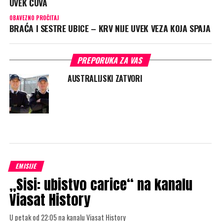
UVEK ČUVA
OBAVEZNO PROČITAJ
BRAĆA I SESTRE UBICE – KRV NIJE UVEK VEZA KOJA SPAJA
PREPORUKA ZA VAS
AUSTRALIJSKI ZATVORI
EMISIJE
„Sisi: ubistvo carice“ na kanalu
Viasat History
U petak od 22:05 na kanalu Viasat History