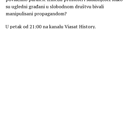
su ugledni građani u slobodnom društvu bivali
manipulisani propagandom?
U petak od 21:00 na kanalu Viasat History.
Foto Promo
SLIČNE TEME
AKTUELNO
„Zmija“ na kanalu Viasat Epic Drama
OBAVEZNO PROČITAJ
„Lovci na drago kamenje“ na kanalu Viasat Explore
PREPORUKA ZA VAS