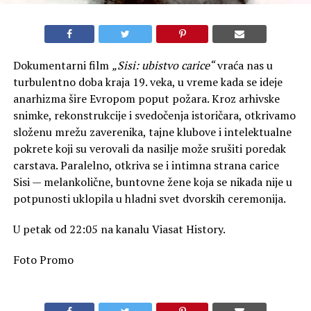
Dokumentarni film
„Sisi: ubistvo carice“
vraća nas u
turbulentno doba kraja 19. veka, u vreme kada se ideje
anarhizma šire Evropom poput požara. Kroz arhivske
snimke, rekonstrukcije i svedočenja istoričara, otkrivamo
složenu mrežu zaverenika, tajne klubove i intelektualne
pokrete koji su verovali da nasilje može srušiti poredak
carstava. Paralelno, otkriva se i intimna strana carice
Sisi — melankolične, buntovne žene koja se nikada nije u
potpunosti uklopila u hladni svet dvorskih ceremonija.
U petak od 22:05 na kanalu Viasat History.
Foto Promo