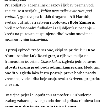
Prijateljstvo, adrenalinski izazov i ljubav prema vodi
spajaju se u serijalu
„Velika pecaroška avantura pod
vodom“
, gde dvojica bliskih drugara –
Ali Hamidi
,
svetski putnik i strastveni ribolovac, i
Bobi Zamora
,
bivši profesionalni fudbaler i zaljubljenik u pecanje –
kreću na putovanje ispunjeno ribolovnim snovima i
nezaboravnim izazovima.
U prvoj epizodi treće sezone, ekipi se pridružuju
Roo
Abot
i ronilac
Luk Boerigter
, a njihova misija na
francuskim jezerima
Chase Lakes
izgleda jednostavno –
uloviti šarana pred podvodnim kamerama
. Međutim,
ono što izgleda lako često postaje prava borba protiv
vremena, vode i riba koje znaju svaku skrivenu prepreku
u jezeru.
Uz sjajne pejzaže, opuštenu atmosferu i uzbuđenje
svakog zabačaja, ova epizoda donosi prikaz ribolova kao
avanture, druženja, sporta i igre živaca
.