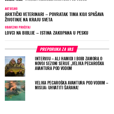
AKTUELNO
ARKTIČKI VETERINARI – POVRATAK TIMA KOJI SPAŠAVA
ŽIVOTINJE NA KRAJU SVETA
OBAVEZNO PROČITAJ
LOVCI NA BIBLIJE – ISTINA ZAKOPANA U PESKU
PREPORUKA ZA VAS
INTERVJU – ALI HAMIDI I BOBI ZAMORA O
NOVOJ SEZONI SERIJE „VELIKA PECAROŠKA
AVANTURA POD VODOM
VELIKA PECAROŠKA AVANTURA POD VODOM –
MISIJA: UHVATITI ŠARANA!