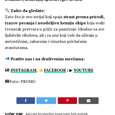
Zašto da gledate:
Zato što je ovo serijal koji spaja
strast prema prirodi,
izazov pecanja i neodoljivu hemiju ekipe
koja svaki
trenutak pretvara u priču za pamćenje. Idealno za sve
ljubitelje ribolova, ali i za one koji vole da uživaju u
autentičnim, zabavnim i vizuelno privlačnim
avanturama.
Pratite nas i na društvenim mrežama:
INSTAGRAM
,
FACEBOOK
i ▶
YOUTUBE
Foto: PROMO
SLIČNE TEME
VELIKA PECAROŠKA AVANTURA POD VODOM