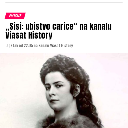
EMISIJE
„Sisi: ubistvo carice“ na kanalu
Viasat History
U petak od 22:05 na kanalu Viasat History