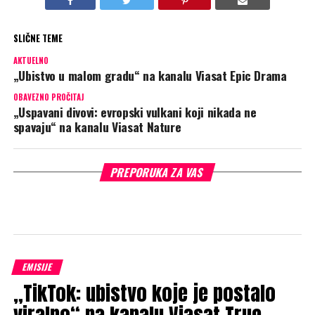
SLIČNE TEME
AKTUELNO
„Ubistvo u malom gradu“ na kanalu Viasat Epic Drama
OBAVEZNO PROČITAJ
„Uspavani divovi: evropski vulkani koji nikada ne
spavaju“ na kanalu Viasat Nature
PREPORUKA ZA VAS
EMISIJE
„TikTok: ubistvo koje je postalo
viralno“ na kanalu Viasat True