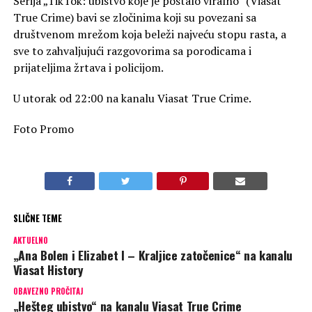
Serija „TikTok: ubistvo koje je postalo viralno“ (Viasat
True Crime) bavi se zločinima koji su povezani sa
društvenom mrežom koja beleži najveću stopu rasta, a
sve to zahvaljujući razgovorima sa porodicama i
prijateljima žrtava i policijom.
U utorak od 22:00 na kanalu Viasat True Crime.
Foto Promo
SLIČNE TEME
AKTUELNO
„Ana Bolen i Elizabet I – Kraljice zatočenice“ na kanalu
Viasat History
OBAVEZNO PROČITAJ
„Hešteg ubistvo“ na kanalu Viasat True Crime