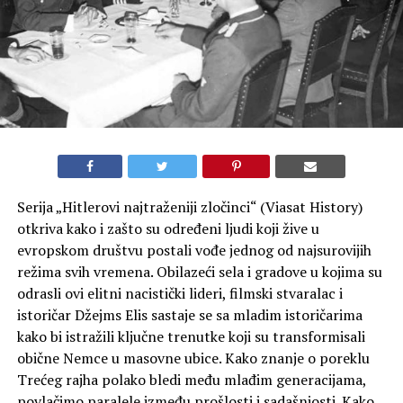
Serija „Hitlerovi najtraženiji zločinci“ (Viasat History)
otkriva kako i zašto su određeni ljudi koji žive u
evropskom društvu postali vođe jednog od najsurovijih
režima svih vremena. Obilazeći sela i gradove u kojima su
odrasli ovi elitni nacistički lideri, filmski stvaralac i
istoričar Džejms Elis sastaje se sa mladim istoričarima
kako bi istražili ključne trenutke koji su transformisali
obične Nemce u masovne ubice. Kako znanje o poreklu
Trećeg rajha polako bledi među mlađim generacijama,
povlačimo paralele između prošlosti i sadašnjosti. Kako