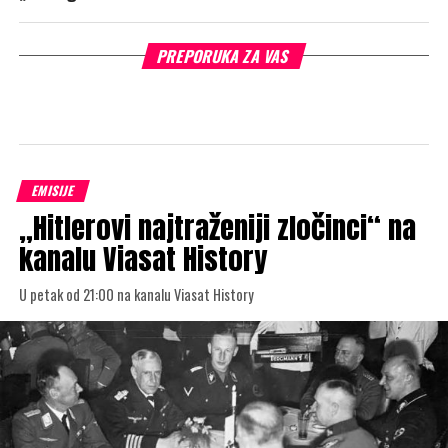
PREPORUKA ZA VAS
EMISIJE
„Hitlerovi najtraženiji zločinci“ na
kanalu Viasat History
U petak od 21:00 na kanalu Viasat History