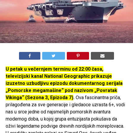
U petak u večernjem terminu od 22:00 časa,
televizijski kanal National Geographic prikazuje
izuzetno uzbudljivu epizodu dokumentarnog serijala
„Pomorske megamašine“ pod nazivom „Povratak
Vikinga“ (Sezona 3, Epizoda 7)
.
Ova fascinantna priča,
prilagođena za sve generacije i gledaoce uzrasta 6+, vodi
nas u srce jedne od najsmelijih pomorskih avantura
modernog doba, u kojoj grupa entuzijasta pokušava da
oživi legendarne podvige drevnih nordijskih moreplovaca.