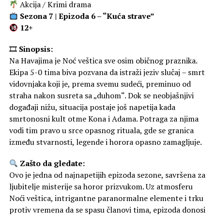
Akcija / Krimi drama
Sezona 7 | Epizoda 6 – “Kuća strave”
12+
🎞
Sinopsis:
Na Havajima je Noć veštica sve osim običnog praznika.
Ekipa 5-0 tima biva pozvana da istraži jeziv slučaj – smrt
vidovnjaka koji je, prema svemu sudeći, preminuo od
straha nakon susreta sa „duhom“. Dok se neobjašnjivi
događaji nižu, situacija postaje još napetija kada
smrtonosni kult otme Kona i Adama. Potraga za njima
vodi tim pravo u srce opasnog rituala, gde se granica
između stvarnosti, legende i horora opasno zamagljuje.
Zašto da gledate:
Ovo je jedna od najnapetijih epizoda sezone, savršena za
ljubitelje misterije sa horor prizvukom. Uz atmosferu
Noći veštica, intrigantne paranormalne elemente i trku
protiv vremena da se spasu članovi tima, epizoda donosi