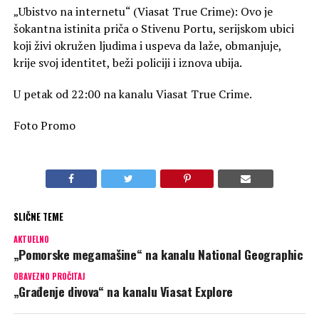
„Ubistvo na internetu“ (Viasat True Crime): Ovo je
šokantna istinita priča o Stivenu Portu, serijskom ubici
koji živi okružen ljudima i uspeva da laže, obmanjuje,
krije svoj identitet, beži policiji i iznova ubija.
U petak od 22:00 na kanalu Viasat True Crime.
Foto Promo
SLIČNE TEME
AKTUELNO
„Pomorske megamašine“ na kanalu National Geographic
OBAVEZNO PROČITAJ
„Građenje divova“ na kanalu Viasat Explore