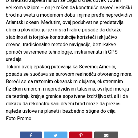
U središtu zapleta nalazi se Sigurd Ose, čovek vođen
velikom vizijom – on je rešen da konstruiše najveći vikinški
brod na svetu u modernom dobu i njime pređe nepredvidivi
Atlantski okean. Međutim, ovaj poduhvat ne predstavlja
običnu plovidbu, jer je misija hrabre posade da dokaže
stabilnost istorijske konstrukcije koristeći isključivo
drevne, tradicionalne metode navigacije, bez ikakve
pomoći savremene tehnologije, instrumenata ili GPS
uređaja.
Tokom ovog epskog putovanja ka Severnoj Americi,
posada se suočava sa surovom realnošću otvorenog mora.
Boreći se sa razornim okeanskim olujama, ekstremnim
fizičkim umorom i nepredvidivim talasima, ovi ljudi moraju
da testiraju krajnje granice sopstvene izdržljivosti, ali i da
dokažu da rekonstruisani drveni brod može da preživi
najteže uslove na planeti i bezbedno stigne do cilja.
Foto Promo