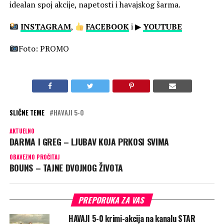
idealan spoj akcije, napetosti i havajskog šarma.
INSTAGRAM
,
FACEBOOK
i ▶
YOUTUBE
Foto: PROMO
SLIČNE TEME
HAVAJI 5-0
AKTUELNO
DARMA I GREG – LJUBAV KOJA PRKOSI SVIMA
OBAVEZNO PROČITAJ
BOUNS – TAJNE DVOJNOG ŽIVOTA
PREPORUKA ZA VAS
HAVAJI 5-0 krimi-akcija na kanalu STAR