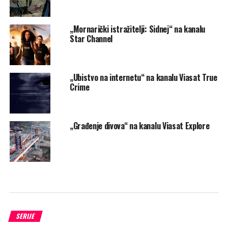
„Mornarički istražitelji: Sidnej“ na kanalu
Star Channel
„Ubistvo na internetu“ na kanalu Viasat True
Crime
„Građenje divova“ na kanalu Viasat Explore
SERIJE