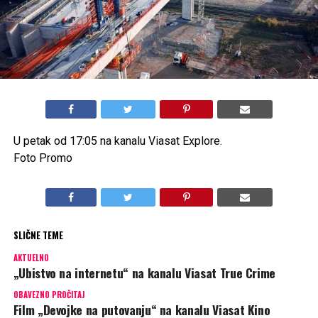
U petak od 17:05 na kanalu Viasat Explore.
Foto Promo
SLIČNE TEME
AKTUELNO
„Ubistvo na internetu“ na kanalu Viasat True Crime
OBAVEZNO PROČITAJ
Film „Devojke na putovanju“ na kanalu Viasat Kino