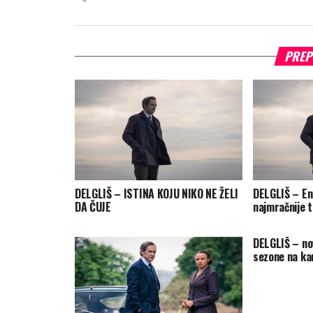
PREP
DELGLIŠ – ISTINA KOJU NIKO NE ŽELI
DELGLIŠ – Eni
DA ČUJE
najmračnije t
DELGLIŠ – no
sezone na k