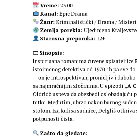
Vreme:
23.00
Kanal:
Epic Drama
Žanr:
Kriminalistički / Drama / Misteri
Zemlja porekla:
Ujedinjeno Kraljevstv
Starosna preporuka:
12+
🎞
Sinopsis:
Inspirisana romanima čuvene spisateljice
istoimenog detektiva od 1970-ih pa sve do 
— on je introspektivan, pronicljiv i duboko
sa najmračnijim zločinima. U epizodi
„A C
Oldridž uspeva da obezbedi oslobađajuću 
tetke. Međutim, ubrzo nakon burnog suđenj
stolom. Iza kulisa sudnice, Delgliš otkriva 
potpunosti čista.
Zašto da gledate: