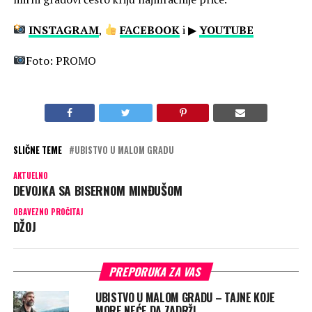
INSTAGRAM
,
FACEBOOK
i ▶
YOUTUBE
Foto: PROMO
SLIČNE TEME
UBISTVO U MALOM GRADU
AKTUELNO
DEVOJKA SA BISERNOM MINĐUŠOM
OBAVEZNO PROČITAJ
DŽOJ
PREPORUKA ZA VAS
UBISTVO U MALOM GRADU – TAJNE KOJE
MORE NEĆE DA ZADRŽI