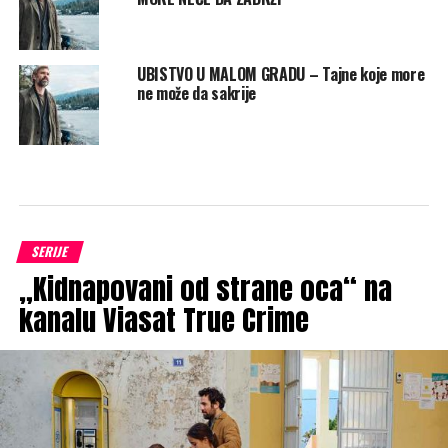
UBISTVO U MALOM GRADU – Tajne koje more
ne može da sakrije
SERIJE
„Kidnapovani od strane oca“ na
kanalu Viasat True Crime