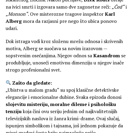
na ivici smrti i izgovara samo dve zagonetne reči:
„Čed“
i
„Monson“
. Ove misterozne tragove inspektor
Karl
Alberg
mora da razjasni pre nego što ubica ponovo
udari.
Dok istraga vodi kroz složenu mrežu odnosa i skrivenih
motiva, Alberg se suočava sa novim izazovom —
sopstvenim osećanjima. Njegov odnos sa
Kasandrom
se
produbljuje, unoseći emotivnu dimenziju u njegov inače
strogo profesionalni svet.
Zašto da gledate:
„Ubistva u malom gradu“ su spoj klasične detektivske
elegancije i emocionalne dubine. Svaka epizoda donosi
slojevitu misteriju, moralne dileme i psihološku
tenziju
koja čini ovu seriju jednim od najkvalitetnijih
televizijskih naslova iz žanra krimi-drame. Ovaj slučaj,
ispunjen simbolikom i tajnama, još jednom pokazuje da
mirni gradovi često kriju najmračnije priče.