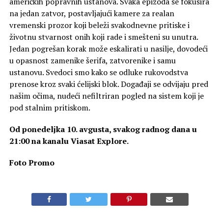
američkih popravnih ustanova. Svaka epizoda se fokusira
na jedan zatvor, postavljajući kamere za realan
vremenski prozor koji beleži svakodnevne pritiske i
životnu stvarnost onih koji rade i smešteni su unutra.
Jedan pogrešan korak može eskalirati u nasilje, dovodeći
u opasnost zamenike šerifa, zatvorenike i samu
ustanovu. Svedoci smo kako se odluke rukovodstva
prenose kroz svaki ćelijski blok. Događaji se odvijaju pred
našim očima, nudeći nefiltriran pogled na sistem koji je
pod stalnim pritiskom.
Od ponedeljka 10. avgusta, svakog radnog dana u
21:00 na kanalu Viasat Explore.
Foto Promo