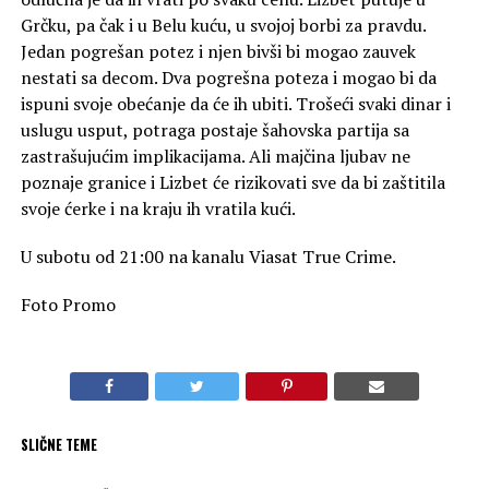
Grčku, pa čak i u Belu kuću, u svojoj borbi za pravdu.
Jedan pogrešan potez i njen bivši bi mogao zauvek
nestati sa decom. Dva pogrešna poteza i mogao bi da
ispuni svoje obećanje da će ih ubiti. Trošeći svaki dinar i
uslugu usput, potraga postaje šahovska partija sa
zastrašujućim implikacijama. Ali majčina ljubav ne
poznaje granice i Lizbet će rizikovati sve da bi zaštitila
svoje ćerke i na kraju ih vratila kući.
U subotu od 21:00 na kanalu Viasat True Crime.
Foto Promo
SLIČNE TEME