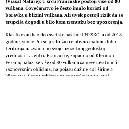
(Viasat Nature): U srcu Francuske postoji više od 80
vulkana. Čovečanstvo je često imalo koristi od
boravka u blizini vulkana. Ali uvek postoji rizik da se
erupcija dogodi u bilo kom trenutku bez upozorenja.
Klasifikovan kao deo svetske baštine UNESKO-a od 2018.
godine, venac Pui se pridružio relativno malom klubu
teritorija nazvanih po svojoj izuzetnoj geološkoj
vrednosti. U centru Francuske, zapadno od Klermon
Ferana, nalazi se više od 80 vulkana sa neverovatnim i
raznovrsnim oblicima, na pojasu dužine 40 i širine 3
kilometra. Poput reklame za mineralnu vodu, ovaj
predeo odiše spokojem. Zapravo, na mnogim sličnim
mestima, čovečanstvo je često imalo koristi od boravka u
blizini vulkana. Ali rizik je uvek da do erupcije može doći
u bilo kom trenutku bez upozorenja.
U ponedeljak od 20:00 na kanalu Viasat Nature.