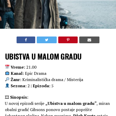
UBISTVA U MALOM GRADU
Vreme:
21.00
Kanal:
Epic Drama
Žanr:
Kriminalistička drama / Misterija
Sezona:
2 |
Epizoda:
5
🎞
Sinopsis:
U novoj epizodi serije
„Ubistva u malom gradu“
, miran
obalni gradić Gibsons ponovo postaje poprište
šokantnog zločina. Nakon pucnjave,
Džek Kouts
ostaje