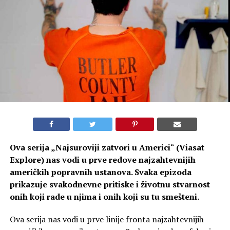
Ova serija „
Najsuroviji zatvori u Americi
“
(Viasat
Explore) nas vodi u prve redove najzahtevnijih
američkih popravnih ustanova. Svaka epizoda
prikazuje svakodnevne pritiske i životnu stvarnost
onih koji rade u njima i onih koji su tu smešteni.
Ova serija nas vodi u prve linije fronta najzahtevnijih