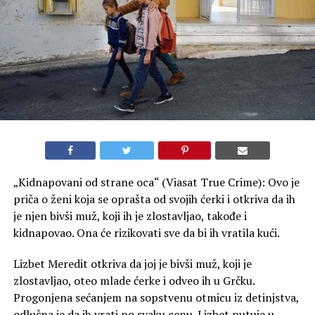
„Kidnapovani od strane oca“ (Viasat True Crime): Ovo je
priča o ženi koja se oprašta od svojih ćerki i otkriva da ih
je njen bivši muž, koji ih je zlostavljao, takođe i
kidnapovao. Ona će rizikovati sve da bi ih vratila kući.
Lizbet Meredit otkriva da joj je bivši muž, koji je
zlostavljao, oteo mlade ćerke i odveo ih u Grčku.
Progonjena sećanjem na sopstvenu otmicu iz detinjstva,
odlučna je da ih vrati po svaku cenu. Lizbet putuje u