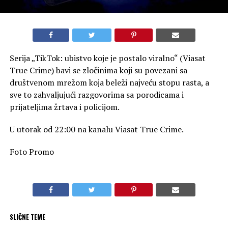
Serija „TikTok: ubistvo koje je postalo viralno“ (Viasat
True Crime) bavi se zločinima koji su povezani sa
društvenom mrežom koja beleži najveću stopu rasta, a
sve to zahvaljujući razgovorima sa porodicama i
prijateljima žrtava i policijom.
U utorak od 22:00 na kanalu Viasat True Crime.
Foto Promo
SLIČNE TEME