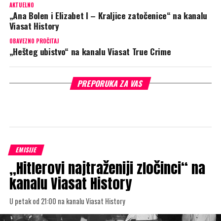
AKTUELNO
„Ana Bolen i Elizabet I – Kraljice zatočenice“ na kanalu
Viasat History
OBAVEZNO PROČITAJ
„Hešteg ubistvo“ na kanalu Viasat True Crime
PREPORUKA ZA VAS
EMISIJE
„Hitlerovi najtraženiji zločinci“ na
kanalu Viasat History
U petak od 21:00 na kanalu Viasat History