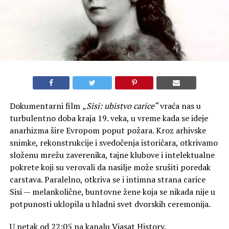
Dokumentarni film
„Sisi: ubistvo carice“
vraća nas u
turbulentno doba kraja 19. veka, u vreme kada se ideje
anarhizma šire Evropom poput požara. Kroz arhivske
snimke, rekonstrukcije i svedočenja istoričara, otkrivamo
složenu mrežu zaverenika, tajne klubove i intelektualne
pokrete koji su verovali da nasilje može srušiti poredak
carstava. Paralelno, otkriva se i intimna strana carice
Sisi — melankolične, buntovne žene koja se nikada nije u
potpunosti uklopila u hladni svet dvorskih ceremonija.
U petak od 22:05 na kanalu Viasat History.