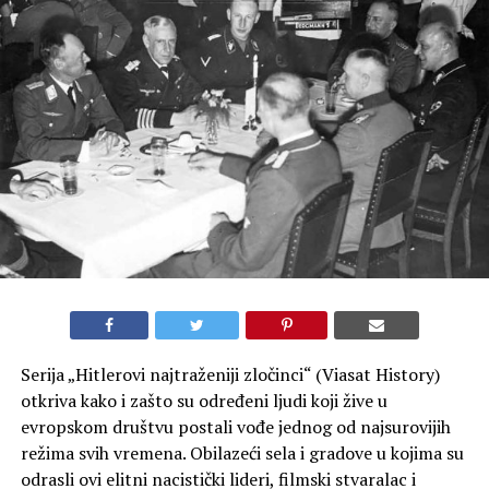
Serija „Hitlerovi najtraženiji zločinci“ (Viasat History)
otkriva kako i zašto su određeni ljudi koji žive u
evropskom društvu postali vođe jednog od najsurovijih
režima svih vremena. Obilazeći sela i gradove u kojima su
odrasli ovi elitni nacistički lideri, filmski stvaralac i