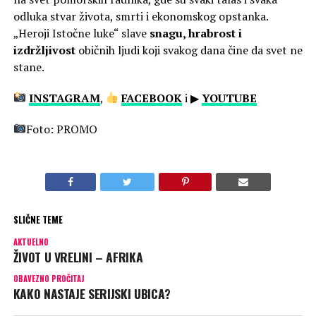
odluka stvar života, smrti i ekonomskog opstanka.
„Heroji Istočne luke“ slave
snagu, hrabrost i
izdržljivost
običnih ljudi koji svakog dana čine da svet ne
stane.
INSTAGRAM
,
FACEBOOK
i ▶
YOUTUBE
Foto: PROMO
SLIČNE TEME
AKTUELNO
ŽIVOT U VRELINI – AFRIKA
OBAVEZNO PROČITAJ
KAKO NASTAJE SERIJSKI UBICA?