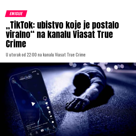
EMISIJE
„TikTok: ubistvo koje je postalo
viralno“ na kanalu Viasat True
Crime
U utorak od 22:00 na kanalu Viasat True Crime