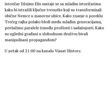
istoričar Džejms Elis sastaje se sa mladim istoričarima
kako bi istražili ključne trenutke koji su transformisali
obične Nemce u masovne ubice. Kako znanje o poreklu
Trećeg rajha polako bledi među mlađim generacijama,
povlačimo paralele između prošlosti i sadašnjosti. Kako
su ugledni građani u slobodnom društvu bivali
manipulisani propagandom?
U petak od 21:00 na kanalu Viasat History.
Foto Promo
SLIČNE TEME
AKTUELNO
„Zmija“ na kanalu Viasat Epic Drama