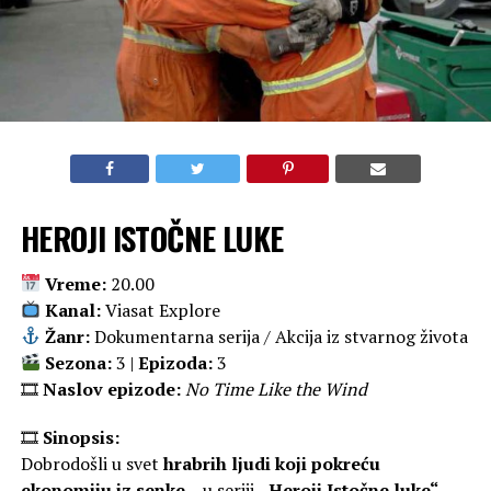
HEROJI ISTOČNE LUKE
Vreme:
20.00
Kanal:
Viasat Explore
Žanr:
Dokumentarna serija / Akcija iz stvarnog života
Sezona:
3 |
Epizoda:
3
🎞
Naslov epizode:
No Time Like the Wind
🎞
Sinopsis:
Dobrodošli u svet
hrabrih ljudi koji pokreću
ekonomiju iz senke
– u seriji
„Heroji Istočne luke“