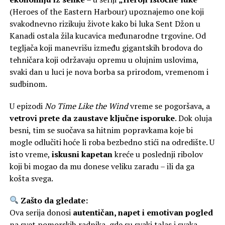
(Heroes of the Eastern Harbour) upoznajemo one koji
svakodnevno rizikuju živote kako bi luka Sent Džon u
Kanadi ostala žila kucavica međunarodne trgovine. Od
tegljača koji manevrišu između gigantskih brodova do
tehničara koji održavaju opremu u olujnim uslovima,
svaki dan u luci je nova borba sa prirodom, vremenom i
sudbinom.
U epizodi
No Time Like the Wind
vreme se pogoršava, a
vetrovi prete da zaustave ključne isporuke
. Dok oluja
besni, tim se suočava sa hitnim popravkama koje bi
mogle odlučiti hoće li roba bezbedno stići na odredište. U
isto vreme,
iskusni kapetan
kreće u poslednji ribolov
koji bi mogao da mu donese veliku zaradu – ili da ga
košta svega.
Zašto da gledate:
Ova serija donosi
autentičan, napet i emotivan pogled
na svet pomorskih radnika, gde su svaki talas i svaka