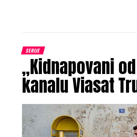
SERIJE
„Kidnapovani od
kanalu Viasat Tr