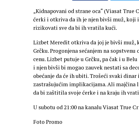
„Kidnapovani od strane oca“ (Viasat True Cr
ćerki i otkriva da ih je njen bivši muž, koji
rizikovati sve da bi ih vratila kući.
Lizbet Meredit otkriva da joj je bivši muž, k
Grčku. Progonjena sećanjem na sopstvenu ot
cenu. Lizbet putuje u Grčku, pa čak i u Belu
i njen bivši bi mogao zauvek nestati sa de
obećanje da će ih ubiti. Trošeći svaki din
zastrašujućim implikacijama. Ali majčina lj
da bi zaštitila svoje ćerke i na kraju ih vrati
U subotu od 21:00 na kanalu Viasat True C
Foto Promo