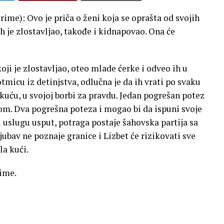
ime): Ovo je priča o ženi koja se oprašta od svojih
 ih je zlostavljao, takođe i kidnapovao. Ona će
oji je zlostavljao, oteo mlade ćerke i odveo ih u
micu iz detinjstva, odlučna je da ih vrati po svaku
 kuću, u svojoj borbi za pravdu. Jedan pogrešan potez
com. Dva pogrešna poteza i mogao bi da ispuni svoje
ar i uslugu usput, potraga postaje šahovska partija sa
ubav ne poznaje granice i Lizbet će rizikovati sve
la kući.
rime.