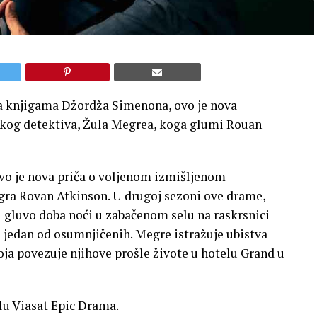
a knjigama Džordža Simenona, ovo je nova
skog detektiva, Žula Megrea, koga glumi Rouan
o je nova priča o voljenom izmišljenom
gra Rovan Atkinson. U drugoj sezoni ove drame,
u gluvo doba noći u zabačenom selu na raskrsnici
 jedan od osumnjičenih. Megre istražuje ubistva
koja povezuje njihove prošle živote u hotelu Grand u
alu Viasat Epic Drama.