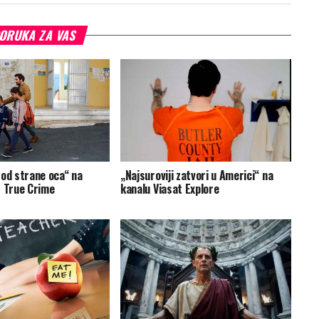
ORUKA ZA VAS
 od strane oca“ na
„Najsuroviji zatvori u Americi“ na
t True Crime
kanalu Viasat Explore