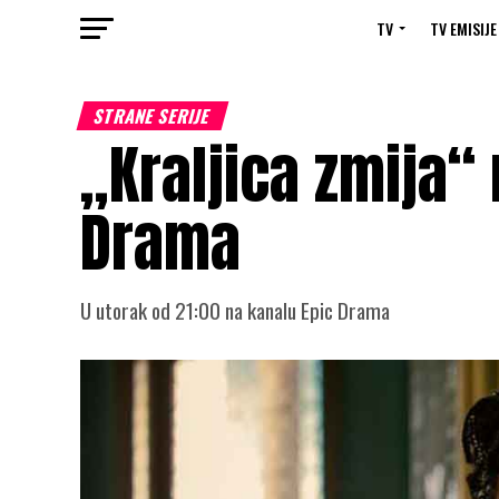
TV
TV EMISIJE
STRANE SERIJE
„Kraljica zmija“
Drama
U utorak od 21:00 na kanalu Epic Drama