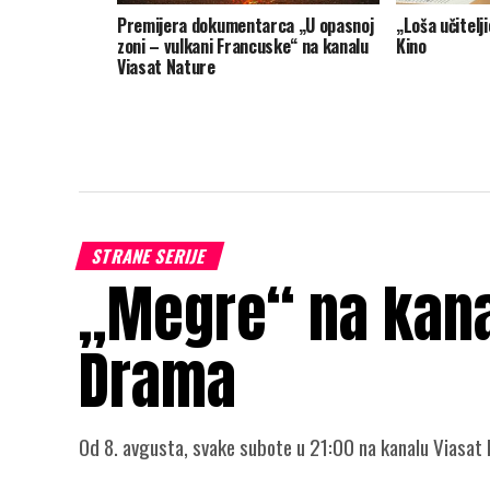
Premijera dokumentarca „U opasnoj
„Loša učitelj
zoni – vulkani Francuske“ na kanalu
Kino
Viasat Nature
STRANE SERIJE
„Megre“ na kana
Drama
Od 8. avgusta, svake subote u 21:00 na kanalu Viasat