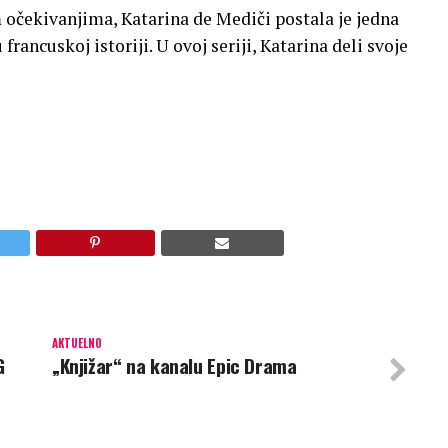
 očekivanjima, Katarina de Mediči postala je jedna
rancuskoj istoriji. U ovoj seriji, Katarina deli svoje
AKTUELNO
G
„Knjižar“ na kanalu Epic Drama