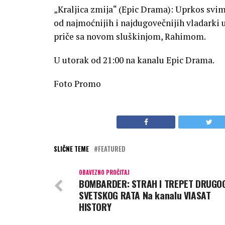
„Kraljica zmija“ (Epic Drama): Uprkos svim
od najmoćnijih i najdugovečnijih vladarki u f
priče sa novom sluškinjom, Rahimom.
U utorak od 21:00 na kanalu Epic Drama.
Foto Promo
SLIČNE TEME
FEATURED
OBAVEZNO PROČITAJ
BOMBARDER: STRAH I TREPET DRUGO
SVETSKOG RATA Na kanalu VIASAT
HISTORY