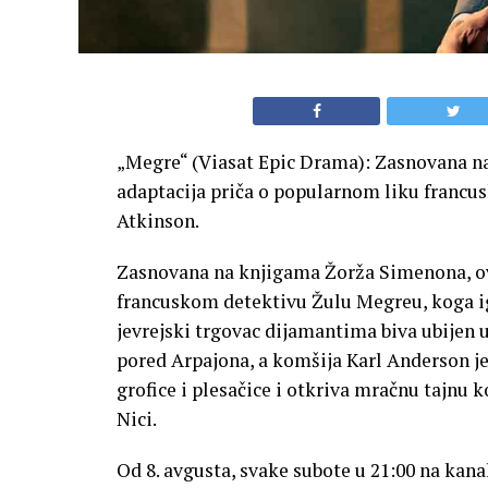
„Megre“ (Viasat Epic Drama): Zasnovana n
adaptacija priča o popularnom liku francu
Atkinson.
Zasnovana na knjigama Žorža Simenona, ov
francuskom detektivu Žulu Megreu, koga i
jevrejski trgovac dijamantima biva ubijen 
pored Arpajona, a komšija Karl Anderson je
grofice i plesačice i otkriva mračnu tajnu 
Nici.
Od 8. avgusta, svake subote u 21:00 na kan