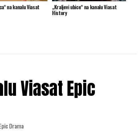
ica“ na kanalu Viasat
„Kraljevi ubice“ na kanalu Viasat
History
lu Viasat Epic
 Epic Drama