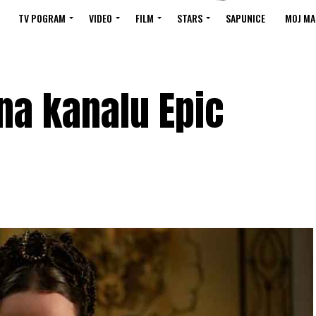
TV POGRAM
VIDEO
FILM
STARS
SAPUNICE
MOJ MA
 na kanalu Epic