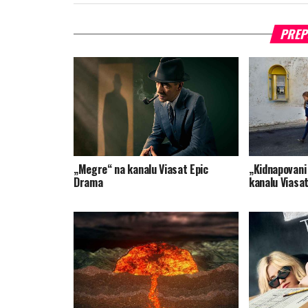
PREP
„Megre“ na kanalu Viasat Epic
„Kidnapovani
Drama
kanalu Viasa