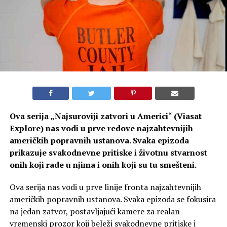
Ova serija „
Najsuroviji zatvori u Americi
“
(Viasat
Explore) nas vodi u prve redove najzahtevnijih
američkih popravnih ustanova. Svaka epizoda
prikazuje svakodnevne pritiske i životnu stvarnost
onih koji rade u njima i onih koji su tu smešteni.
Ova serija nas vodi u prve linije fronta najzahtevnijih
američkih popravnih ustanova. Svaka epizoda se fokusira
na jedan zatvor, postavljajući kamere za realan
vremenski prozor koji beleži svakodnevne pritiske i