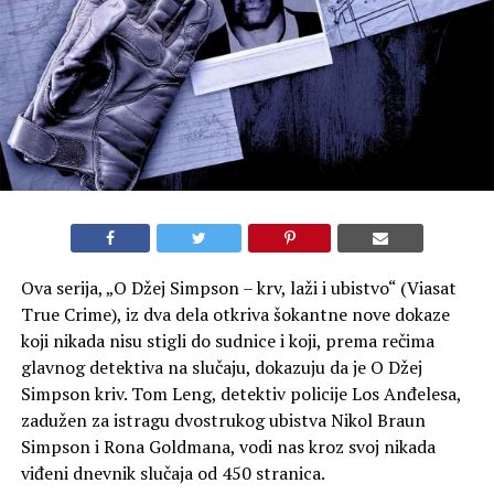
Ova serija, „O Džej Simpson – krv, laži i ubistvo“ (Viasat
True Crime), iz dva dela otkriva šokantne nove dokaze
koji nikada nisu stigli do sudnice i koji, prema rečima
glavnog detektiva na slučaju, dokazuju da je O Džej
Simpson kriv. Tom Leng, detektiv policije Los Anđelesa,
zadužen za istragu dvostrukog ubistva Nikol Braun
Simpson i Rona Goldmana, vodi nas kroz svoj nikada
viđeni dnevnik slučaja od 450 stranica.