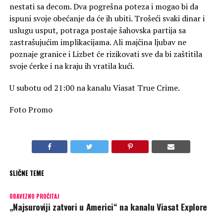
nestati sa decom. Dva pogrešna poteza i mogao bi da
ispuni svoje obećanje da će ih ubiti. Trošeći svaki dinar i
uslugu usput, potraga postaje šahovska partija sa
zastrašujućim implikacijama. Ali majčina ljubav ne
poznaje granice i Lizbet će rizikovati sve da bi zaštitila
svoje ćerke i na kraju ih vratila kući.
U subotu od 21:00 na kanalu Viasat True Crime.
Foto Promo
SLIČNE TEME
OBAVEZNO PROČITAJ
„Najsuroviji zatvori u Americi“ na kanalu Viasat Explore