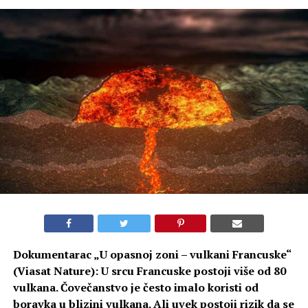
Dokumentarac „U opasnoj zoni – vulkani Francuske“
(Viasat Nature): U srcu Francuske postoji više od 80
vulkana. Čovečanstvo je često imalo koristi od
boravka u blizini vulkana. Ali uvek postoji rizik da se