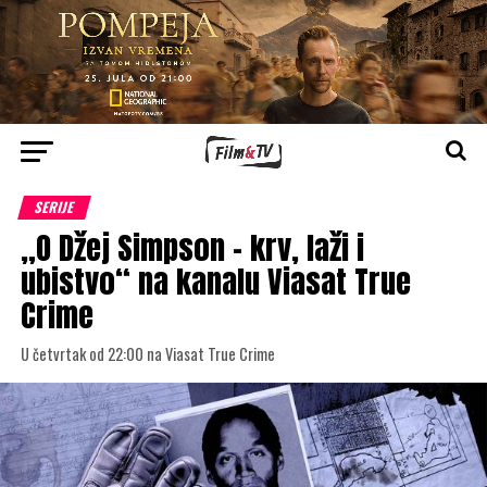
SERIJE
„O Džej Simpson – krv, laži i
ubistvo“ na kanalu Viasat True
Crime
U četvrtak od 22:00 na Viasat True Crime