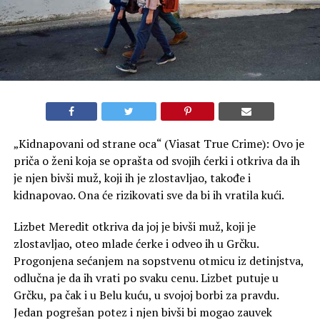
„Kidnapovani od strane oca“ (Viasat True Crime): Ovo je
priča o ženi koja se oprašta od svojih ćerki i otkriva da ih
je njen bivši muž, koji ih je zlostavljao, takođe i
kidnapovao. Ona će rizikovati sve da bi ih vratila kući.
Lizbet Meredit otkriva da joj je bivši muž, koji je
zlostavljao, oteo mlade ćerke i odveo ih u Grčku.
Progonjena sećanjem na sopstvenu otmicu iz detinjstva,
odlučna je da ih vrati po svaku cenu. Lizbet putuje u
Grčku, pa čak i u Belu kuću, u svojoj borbi za pravdu.
Jedan pogrešan potez i njen bivši bi mogao zauvek