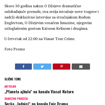
Skoro 30 godina nakon O Džejeve dramatične
oslobađajuće presude, ova serija istražuje nove tragove i
sadrži ekskluzivne intervjue sa stručnjakom Rodom
Englertom, O Džejevim vozačem limuzine, njegovim
ozloglašenim gostom Katoom Kelinom i drugima.
U četvrtak od 22:00 na Viasat True Crime.
Foto Promo
SLIČNE TEME
AKTUELNO
„Planeta ajkula“ na kanalu Viasat Nature
OBAVEZNO PROČITAJ
Serija „Jadnici“ na kanalu Epic Drama