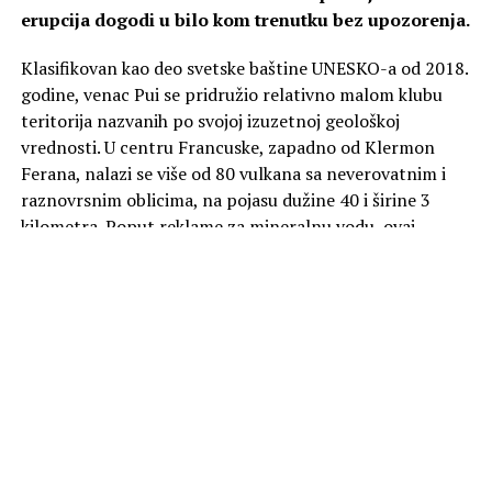
erupcija dogodi u bilo kom trenutku bez upozorenja.
Klasifikovan kao deo svetske baštine UNESKO-a od 2018.
godine, venac Pui se pridružio relativno malom klubu
teritorija nazvanih po svojoj izuzetnoj geološkoj
vrednosti. U centru Francuske, zapadno od Klermon
Ferana, nalazi se više od 80 vulkana sa neverovatnim i
raznovrsnim oblicima, na pojasu dužine 40 i širine 3
kilometra. Poput reklame za mineralnu vodu, ovaj
predeo odiše spokojem. Zapravo, na mnogim sličnim
mestima, čovečanstvo je često imalo koristi od boravka u
blizini vulkana. Ali rizik je uvek da do erupcije može doći
u bilo kom trenutku bez upozorenja.
U ponedeljak od 20:00 na kanalu Viasat Nature.
Foto Promo