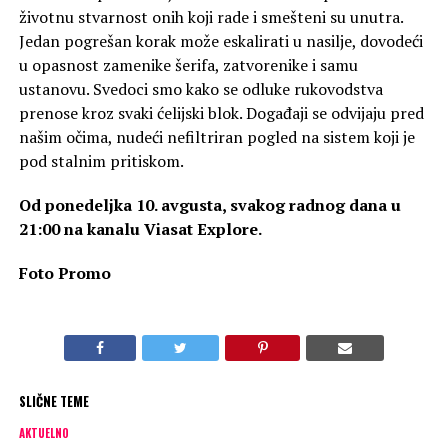
životnu stvarnost onih koji rade i smešteni su unutra.
Jedan pogrešan korak može eskalirati u nasilje, dovodeći
u opasnost zamenike šerifa, zatvorenike i samu
ustanovu. Svedoci smo kako se odluke rukovodstva
prenose kroz svaki ćelijski blok. Događaji se odvijaju pred
našim očima, nudeći nefiltriran pogled na sistem koji je
pod stalnim pritiskom.
Od ponedeljka 10. avgusta, svakog radnog dana u
21:00 na kanalu Viasat Explore.
Foto Promo
SLIČNE TEME
AKTUELNO