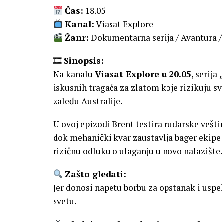
Čas:
18.05
Kanal:
Viasat Explore
Žanr:
Dokumentarna serija / Avantura /
🎞
Sinopsis:
Na kanalu
Viasat Explore u 20.05
, serija
iskusnih tragača za zlatom koje rizikuju 
zaleđu Australije.
U ovoj epizodi Brent testira rudarske vešti
dok mehanički kvar zaustavlja bager ekip
rizičnu odluku o ulaganju u novo nalazište.
Zašto gledati:
Jer donosi napetu borbu za opstanak i uspe
svetu.