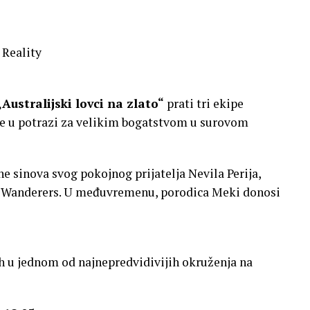
 Reality
„Australijski lovci na zlato“
prati tri ekipe
sve u potrazi za velikim bogatstvom u surovom
ne sinova svog pokojnog prijatelja Nevila Perija,
e Wanderers. U međuvremenu, porodica Meki donosi
h u jednom od najnepredvidivijih okruženja na