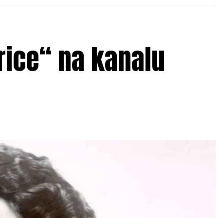
arice“ na kanalu