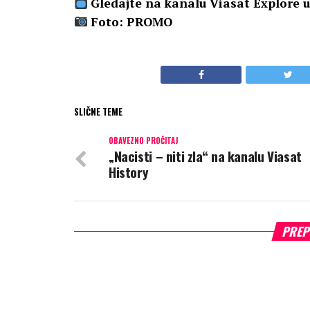
Gledajte na kanalu Viasat Explore u
Foto: PROMO
SLIČNE TEME
OBAVEZNO PROČITAJ
„Nacisti – niti zla“ na kanalu Viasat
History
PREP