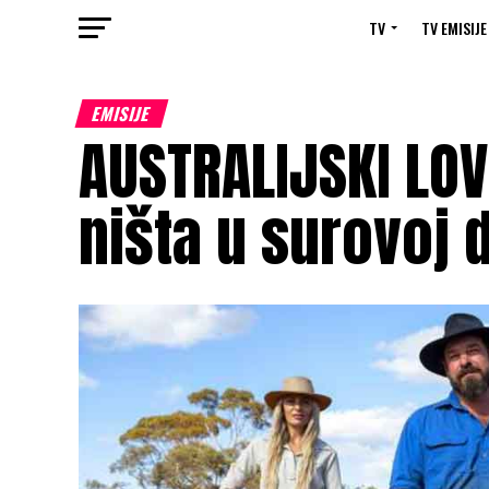
TV
TV EMISIJE
EMISIJE
AUSTRALIJSKI LOVC
ništa u surovoj d