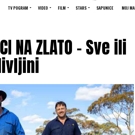
TV POGRAM
VIDEO
FILM
STARS
SAPUNICE
MOJ MA
I NA ZLATO – Sve ili
ivljini