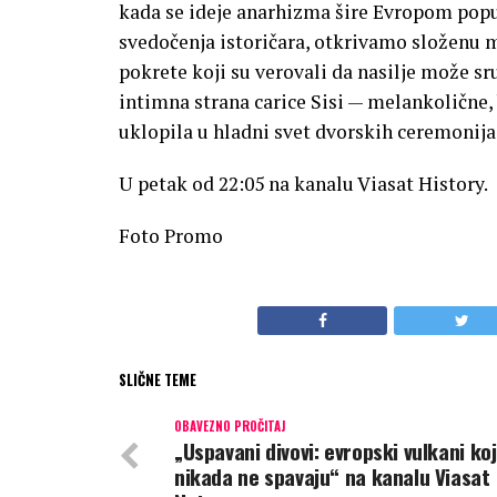
kada se ideje anarhizma šire Evropom popu
svedočenja istoričara, otkrivamo složenu m
pokrete koji su verovali da nasilje može sru
intimna strana carice Sisi — melankolične,
uklopila u hladni svet dvorskih ceremonija
U petak od 22:05 na kanalu Viasat History.
Foto Promo
SLIČNE TEME
OBAVEZNO PROČITAJ
„Uspavani divovi: evropski vulkani koj
nikada ne spavaju“ na kanalu Viasat