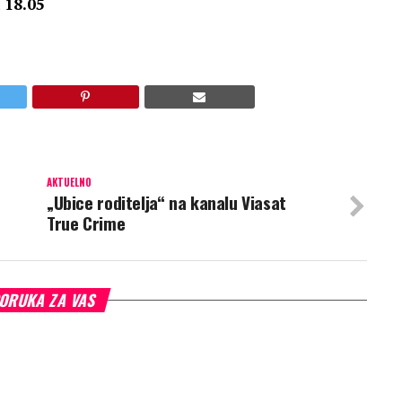
 18.05
AKTUELNO
„Ubice roditelja“ na kanalu Viasat
True Crime
ORUKA ZA VAS