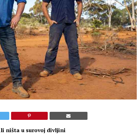
ništa u surovoj divljini