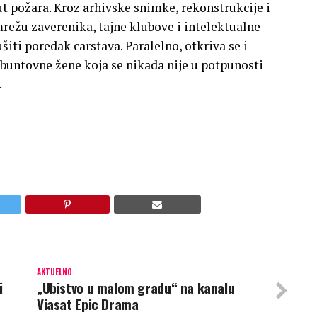
t požara. Kroz arhivske snimke, rekonstrukcije i
režu zaverenika, tajne klubove i intelektualne
šiti poredak carstava. Paralelno, otkriva se i
 buntovne žene koja se nikada nije u potpunosti
.
AKTUELNO
i
„Ubistvo u malom gradu“ na kanalu
Viasat Epic Drama