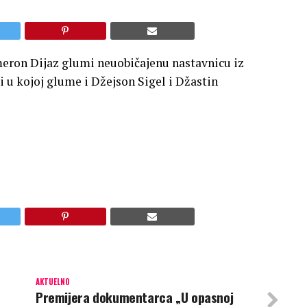
ameron Dijaz glumi neuobičajenu nastavnicu iz
i u kojoj glume i Džejson Sigel i Džastin
AKTUELNO
Premijera dokumentarca „U opasnoj