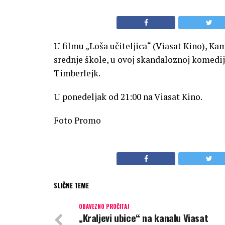
U filmu „Loša učiteljica“ (Viasat Kino), K
srednje škole, u ovoj skandaloznoj komedij
Timberlejk.
U ponedeljak od 21:00 na Viasat Kino.
Foto Promo
SLIČNE TEME
OBAVEZNO PROČITAJ
„Kraljevi ubice“ na kanalu Viasat