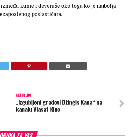
 između kume i deveruše oko toga ko je najbolja
nezaposlenog poslastičara.
AKTUELNO
„Izgubljeni gradovi Džingis Kana“ na
kanalu Viasat Kino
ORUKA ZA VAS