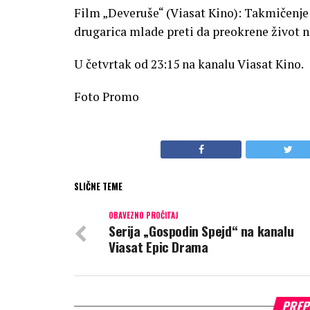
Film „Deveruše“ (Viasat Kino): Takmičenje
drugarica mlade preti da preokrene život 
U četvrtak od 23:15 na kanalu Viasat Kino.
Foto Promo
SLIČNE TEME
OBAVEZNO PROČITAJ
Serija „Gospodin Spejd“ na kanalu
Viasat Epic Drama
PREP