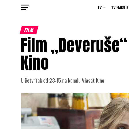
TV
TV EMISIJE
FILM
Film „Deveruše“ 
Kino
U četvrtak od 23:15 na kanalu Viasat Kino