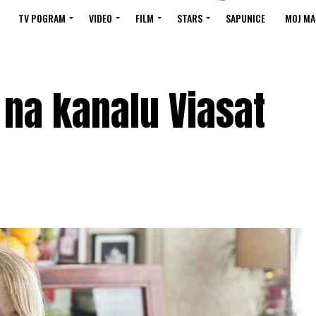
TV POGRAM
VIDEO
FILM
STARS
SAPUNICE
MOJ MA
na kanalu Viasat