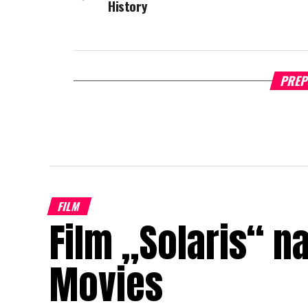
History
PREP
FILM
Film „Solaris“ n
Movies