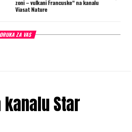
zoni – vulkani Francuske“ na kanalu
Viasat Nature
ORUKA ZA VAS
a kanalu Star