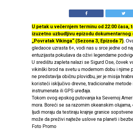
U petak u večernjem terminu od 22:00 časa, t
izuzetno uzbudljivu epizodu dokumentarnog
„Povratak Vikinga“ (Sezona 3, Epizoda 7)
.
Ova 
gledaoce uzrasta 6+, vodi nas u srce jedne od na
entuzijasta pokušava da oživi legendarne podvig
U središtu zapleta nalazi se Sigurd Ose, čovek v
vikinški brod na svetu u modernom dobu i njime 
ne predstavlja običnu plovidbu, jer je misija hrab
koristeći isključivo drevne, tradicionalne metod
instrumenata ili GPS uređaja.
Tokom ovog epskog putovanja ka Severnoj Ameri
mora. Boreći se sa razornim okeanskim olujama, 
ljudi moraju da testiraju krajnje granice sopstvene
može da preživi najteže uslove na planeti i bezbe
Foto Promo