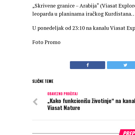
„Skrivene granice – Arabija“ (Viasat Explor
leoparda u planinama iračkog Kurdistana
U ponedeljak od 23:10 na kanalu Viasat Exp
Foto Promo
SLIČNE TEME
OBAVEZNO PROČITAJ
„Kako funkcionišu životinje“ na kana
Viasat Nature
PREP