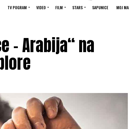
TV POGRAM
VIDEO
FILM
STARS
SAPUNICE
MOJ MA
e – Arabija“ na
plore