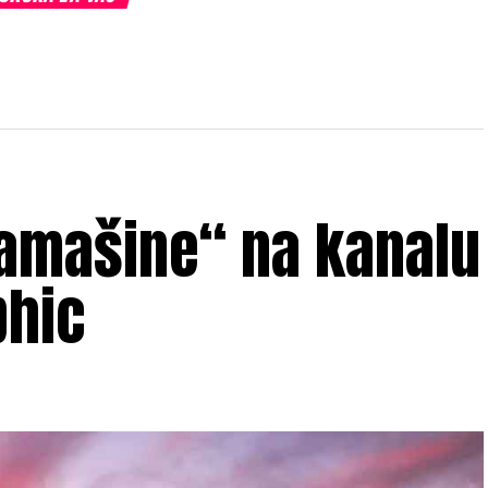
mašine“ na kanalu
phic