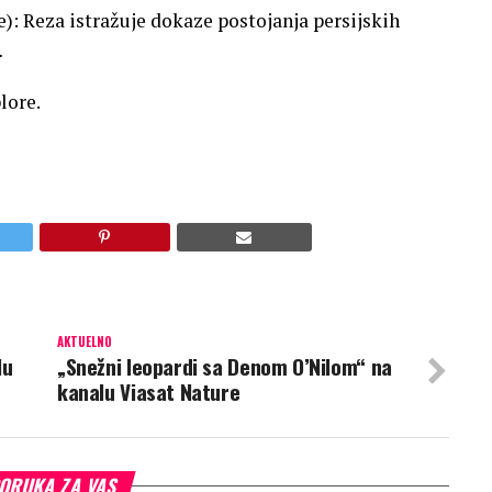
e): Reza istražuje dokaze postojanja persijskih
…
lore.
AKTUELNO
lu
„Snežni leopardi sa Denom O’Nilom“ na
kanalu Viasat Nature
ORUKA ZA VAS