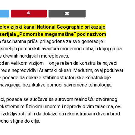
elevizijski kanal National Geographic prikazuje
 serijala „Pomorske megamašine“ pod nazivom
fascinantna priča, prilagođena za sve generacije i
jsmelijih pomorskih avantura modernog doba, u kojoj grupa
e drevnih nordijskih moreplovaca.
ođen velikom vizijom – on je rešen da konstruiše najveći
pređe nepredvidivi Atlantski okean. Međutim, ovaj poduhvat
re posade da dokaže stabilnost istorijske konstrukcije
e navigacije, bez ikakve pomoći savremene tehnologije,
ci, posada se suočava sa surovom realnošću otvorenog
ekstremnim fizičkim umorom i nepredvidivim talasima, ovi
 izdržljivosti, ali i da dokažu da rekonstruisani drveni brod
dno stigne do cilja.