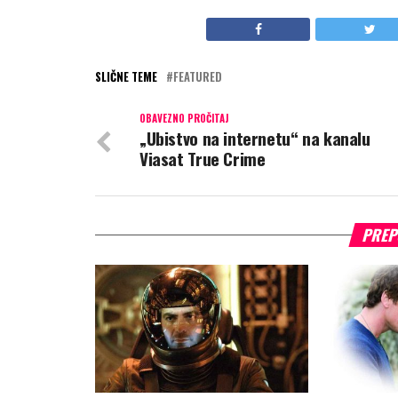
SLIČNE TEME
FEATURED
OBAVEZNO PROČITAJ
„Ubistvo na internetu“ na kanalu
Viasat True Crime
PREP