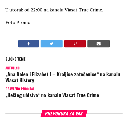
U utorak od 22:00 na kanalu Viasat True Crime.
Foto Promo
SLIČNE TEME
AKTUELNO
„Ana Bolen i Elizabet I – Kraljice zatočenice“ na kanalu
Viasat History
OBAVEZNO PROČITAJ
„Hešteg ubistvo“ na kanalu Viasat True Crime
PREPORUKA ZA VAS