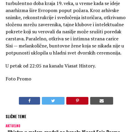
turbulentno doba kraja 19. veka, u vreme kada se ideje
anarhizma šire Evropom poput požara. Kroz arhivske
snimke, rekonstrukcije i svedočenja istoričara, otkrivamo
složenu mrežu zaverenika, tajne klubove i intelektualne
pokrete koji su verovali da nasilje može srušiti poredak
carstava. Paralelno, otkriva se i intimna strana carice
Sisi — melankolične, buntovne žene koja se nikada nije u
potpunosti uklopila u hladni svet dvorskih ceremonija.
U petak od 22:05 na kanalu Viasat History.
Foto Promo
SLIČNE TEME
AKTUELNO
„Ubistvo u malom gradu“ na kanalu Viasat Epic Drama