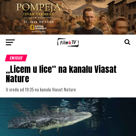
EMISIJE
„Licem u lice“ na kanalu Viasat
Nature
U sredu od 19:35 na kanalu Viasat Nature