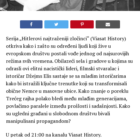
Serija „Hitlerovi najtraženiji zločinci“ (Viasat History)
otkriva kako i zašto su određeni ljudi koji žive u
evropskom društvu postali vođe jednog od najsurovijih
režima svih vremena. Obilazeći sela i gradove u kojima su
odrasli ovi elitni nacistički lideri, filmski stvaralac i
istoričar Džejms Elis sastaje se sa mladim istoričarima
kako bi istražili ključne trenutke koji su transformisali
obične Nemce u masovne ubice. Kako znanje o poreklu
Trećeg rajha polako bledi među mlađim generacijama,
povlačimo paralele između prošlosti i sadašnjosti. Kako
su ugledni građani u slobodnom društvu bivali
manipulisani propagandom?
U petak od 21:00 na kanalu Viasat History.