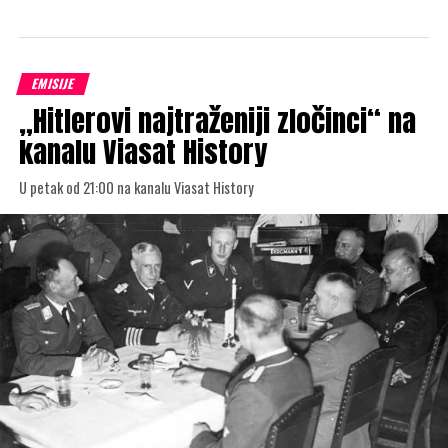
EMISIJE
„Hitlerovi najtraženiji zločinci“ na
kanalu Viasat History
U petak od 21:00 na kanalu Viasat History