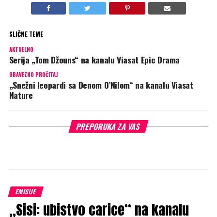
SLIČNE TEME
AKTUELNO
Serija „Tom Džouns“ na kanalu Viasat Epic Drama
OBAVEZNO PROČITAJ
„Snežni leopardi sa Denom O’Nilom“ na kanalu Viasat
Nature
PREPORUKA ZA VAS
EMISIJE
„Sisi: ubistvo carice“ na kanalu