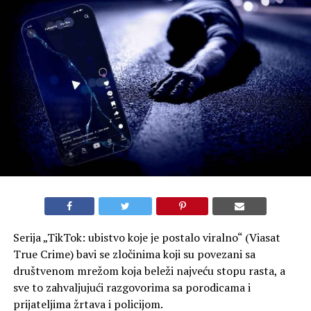
Serija „TikTok: ubistvo koje je postalo viralno“ (Viasat
True Crime) bavi se zločinima koji su povezani sa
društvenom mrežom koja beleži najveću stopu rasta, a
sve to zahvaljujući razgovorima sa porodicama i
prijateljima žrtava i policijom.