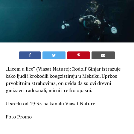
„Licem u lice“ (Viasat Nature): Rodolf Ginjar istražuje
kako ljudi i krokodili koegzistiraju u Meksiku. Uprkos
prvobitnim strahovima, on uviđa da su ovi drevni
gmizavci radoznali, mirni i retko opasni.
U sredu od 19:35 na kanalu Viasat Nature.
Foto Promo