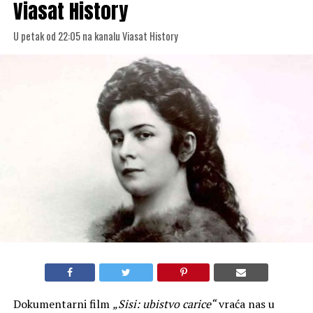
Viasat History
U petak od 22:05 na kanalu Viasat History
Dokumentarni film
„Sisi: ubistvo carice“
vraća nas u