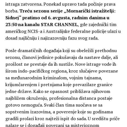
istraga zatvorena. Ponekad upravo tada počinje prava
borba.
Treću sezonu serije
„Mornarički istražitelji:
Sidnej“
pratimo
od
6. avgusta
,
radnim danima u
23:50 na kanalu STAR CHANNEL
, gde zajednički tim
američkog NCIS-a i Australijske federalne policije ulazi u
dosad najličniju i najizazovniju fazu svog rada.
Posle dramatičnih događaja koji su obeležili prethodnu
sezonu, članovi jedinice pokušavaju da nastave dalje, ali
prošlost ne prestaje da ih sustiže. Nove istrage vode ih
širom indo-pacifičkog regiona, kroz slučajeve povezane
sa međunarodnim kriminalom, vojnim tajnama,
krijumčarenjem i pretnjama koje prevazilaze granice
jedne države. Kako se opasnost približava njihovom
najbližem okruženju, profesionalna distanca postaje
gotovo nemoguća. Svaki član tima suočava se sa
sopstvenim izazovima, a poverenje koje su godinama
gradili prolazi kroz najteži ispit do sada. U središtu priče
nalaze se i događaji povezani sa misterioznom