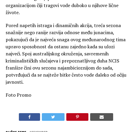
organizacijom čiji tragovi vode duboko u njihove lične
živote.
Pored napetih istraga i dinamičnih akcija, treća sezona
snažnije nego ranije razvija odnose među junacima,
pokazujući da je najveća snaga ovog međunarodnog tima
upravo sposobnost da ostanu zajedno kada su ulozi
najveći. Spoj australijskog okruženja, savremenih
kriminalističkih slučajeva i prepoznatljivog duha NCIS
franšize čini ovu sezonu najambicioznijom do sada,
potvrđujući da se najteže bitke često vode daleko od očiju
javnosti.
Foto Promo