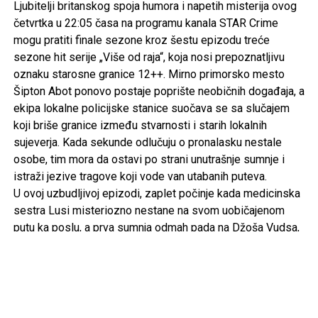
Ljubitelji britanskog spoja humora i napetih misterija ovog
četvrtka u 22:05 časa na programu kanala STAR Crime
mogu pratiti finale sezone kroz šestu epizodu treće
sezone hit serije „Više od raja“
, koja nosi prepoznatljivu
oznaku starosne granice 12++. Mirno primorsko mesto
Šipton Abot ponovo postaje poprište neobičnih događaja, a
ekipa lokalne policijske stanice suočava se sa slučajem
koji briše granice između stvarnosti i starih lokalnih
sujeverja. Kada sekunde odlučuju o pronalasku nestale
osobe, tim mora da ostavi po strani unutrašnje sumnje i
istraži jezive tragove koji vode van utabanih puteva.
U ovoj uzbudljivoj epizodi, zaplet počinje kada medicinska
sestra Lusi misteriozno nestane na svom uobičajenom
putu ka poslu, a prva sumnja odmah pada na Džoša Vudsa,
dugogodišnjeg rivala policajca Kelbija. Međutim, istraga
dobija potpuno neočekivan i mračan obrt nakon što Džoš
primi zastrašujuću glasovnu poruku u kojoj se čuje Lusin
krik i reč „đavo“, praćena zverskim režanjem. Put je vodi
preko ozloglašenog lokalnog brda poznatog kao Đavolja