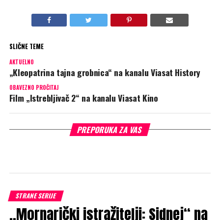
SLIČNE TEME
AKTUELNO
„Kleopatrina tajna grobnica“ na kanalu Viasat History
OBAVEZNO PROČITAJ
Film „Istrebljivač 2“ na kanalu Viasat Kino
PREPORUKA ZA VAS
STRANE SERIJE
„Mornarički istražitelji: Sidnej“ na