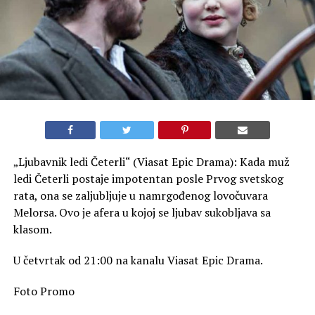
„Ljubavnik ledi Četerli“ (Viasat Epic Drama): Kada muž
ledi Četerli postaje impotentan posle Prvog svetskog
rata, ona se zaljubljuje u namrgođenog lovočuvara
Melorsa. Ovo je afera u kojoj se ljubav sukobljava sa
klasom.
U četvrtak od 21:00 na kanalu Viasat Epic Drama.
Foto Promo