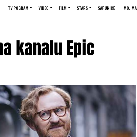
TV POGRAM
VIDEO
FILM
STARS
SAPUNICE
MOJ MA
na kanalu Epic