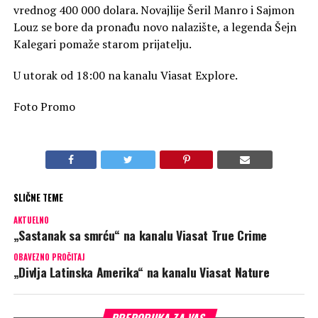
vrednog 400 000 dolara. Novajlije Šeril Manro i Sajmon
Louz se bore da pronađu novo nalazište, a legenda Šejn
Kalegari pomaže starom prijatelju.
U utorak od 18:00 na kanalu Viasat Explore.
Foto Promo
SLIČNE TEME
AKTUELNO
„Sastanak sa smrću“ na kanalu Viasat True Crime
OBAVEZNO PROČITAJ
„Divlja Latinska Amerika“ na kanalu Viasat Nature
PREPORUKA ZA VAS