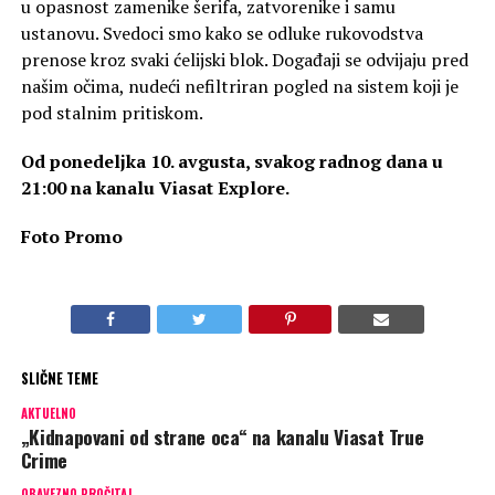
u opasnost zamenike šerifa, zatvorenike i samu
ustanovu. Svedoci smo kako se odluke rukovodstva
prenose kroz svaki ćelijski blok. Događaji se odvijaju pred
našim očima, nudeći nefiltriran pogled na sistem koji je
pod stalnim pritiskom.
Od ponedeljka 10. avgusta, svakog radnog dana u
21:00 na kanalu Viasat Explore.
Foto Promo
SLIČNE TEME
AKTUELNO
„Kidnapovani od strane oca“ na kanalu Viasat True
Crime
OBAVEZNO PROČITAJ