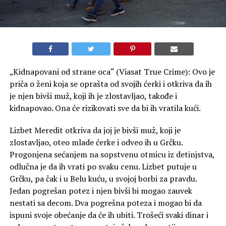
„Kidnapovani od strane oca“ (Viasat True Crime): Ovo je
priča o ženi koja se oprašta od svojih ćerki i otkriva da ih
je njen bivši muž, koji ih je zlostavljao, takođe i
kidnapovao. Ona će rizikovati sve da bi ih vratila kući.
Lizbet Meredit otkriva da joj je bivši muž, koji je
zlostavljao, oteo mlade ćerke i odveo ih u Grčku.
Progonjena sećanjem na sopstvenu otmicu iz detinjstva,
odlučna je da ih vrati po svaku cenu. Lizbet putuje u
Grčku, pa čak i u Belu kuću, u svojoj borbi za pravdu.
Jedan pogrešan potez i njen bivši bi mogao zauvek
nestati sa decom. Dva pogrešna poteza i mogao bi da
ispuni svoje obećanje da će ih ubiti. Trošeći svaki dinar i