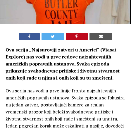
Ova serija „
Najsuroviji zatvori u Americi
“
(Viasat
Explore) nas vodi u prve redove najzahtevnijih
američkih popravnih ustanova. Svaka epizoda
prikazuje svakodnevne pritiske i životnu stvarnost
onih koji rade u njima i onih koji su tu smešteni.
Ova serija nas vodi u prve linije fronta najzahtevnijih
američkih popravnih ustanova. Svaka epizoda se fokusira
na jedan zatvor, postavljajući kamere za realan
vremenski prozor koji beleži svakodnevne pritiske i
životnu stvarnost onih koji rade i smešteni su unutra.
Jedan pogrešan korak može eskalirati u nasilje, dovodeći