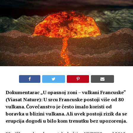
Dokumentarac „U opasnoj zoni – vulkani Francuske“
(Viasat Nature): U srcu Francuske postoji više od 80
vulkana. Čovečanstvo je često imalo koristi od
boravka u blizini vulkana. Ali uvek postoji rizik da se
erupcija dogodi u bilo kom trenutku bez upozorenja.