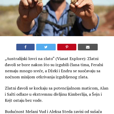
„Australijski lovci na zlato“ (Viasat Explore): Zlatni
đavoli se bore nakon što su izgubili člana tima, Feralsi
nemaju mnogo sreće, a Džeki i Endru se suočavaju sa
noćnom misijom otkrivanja izgubljenog zlata.
Zlatni đavoli se kockaju sa potencijalnom maticom, Alan
i Salti odlaze u ekstremnu divljinu Kimberlija, a Šejn i
Kejt ostaju bez vode.
Budućnost Melani Vud i Aleksa Steda zavisi od sušača