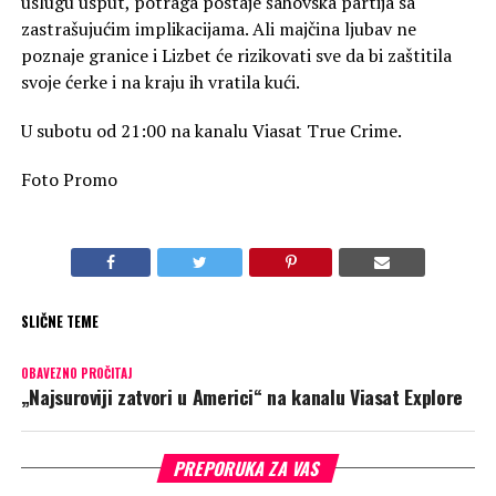
uslugu usput, potraga postaje šahovska partija sa
zastrašujućim implikacijama. Ali majčina ljubav ne
poznaje granice i Lizbet će rizikovati sve da bi zaštitila
svoje ćerke i na kraju ih vratila kući.
U subotu od 21:00 na kanalu Viasat True Crime.
Foto Promo
SLIČNE TEME
OBAVEZNO PROČITAJ
„Najsuroviji zatvori u Americi“ na kanalu Viasat Explore
PREPORUKA ZA VAS