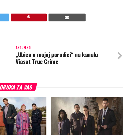
AKTUELNO
„Ubica u mojoj porodici“ na kanalu
Viasat True Crime
ORUKA ZA VAS