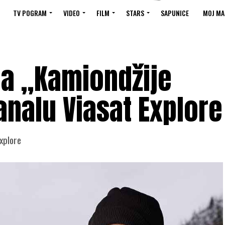
TV POGRAM
VIDEO
FILM
STARS
SAPUNICE
MOJ MA
la „Kamiondžije
analu Viasat Explore
xplore