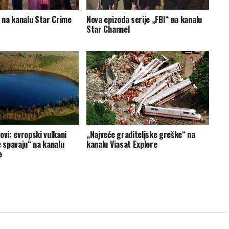
“ na kanalu Star Crime
Nova epizoda serije „FBI“ na kanalu
Star Channel
ovi: evropski vulkani
„Najveće graditeljske greške“ na
e spavaju“ na kanalu
kanalu Viasat Explore
e