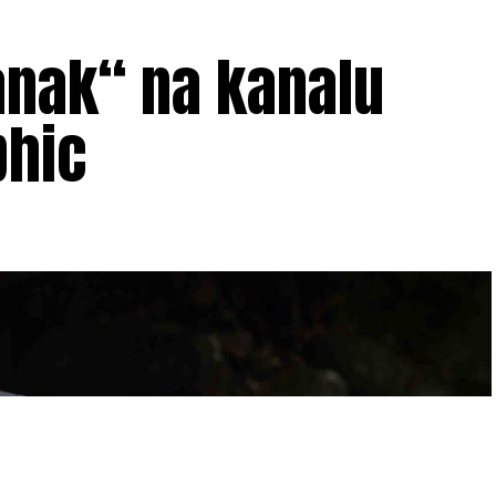
anak“ na kanalu
phic