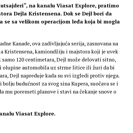
utsajderi“, na kanalu Viasat Explore, pratimo
tora Dejla Kristensena. Dok se Dejl bori da
va se sa velikom operacijom leđa koja bi mogla
dne Kanade, ova zadivljujuća serija, zasnovana na
a Kristensena, kamiondžiju i majstora koji je uvek
k samo 120 centimetara, Dejl može delovati sitno,
 olupine automobila uz strme litice ili žuri da bi
a, Dejl napreduje kada su svi izgledi protiv njega.
di bolju budućnost za svog sina Kupera, suočava se i
da mu poremeti planove i stavi na čekanje snove o
kanalu Viasat Explore.