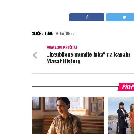
SLIČNE TEME
FEATURED
OBAVEZNO PROČITAJ
„Izgubljene mumije Inka“ na kanalu
Viasat History
PREP