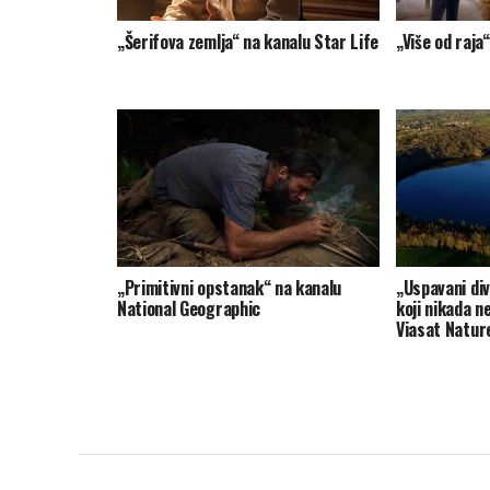
„Šerifova zemlja“ na kanalu Star Life
„Više od raja
„Primitivni opstanak“ na kanalu
„Uspavani div
National Geographic
koji nikada n
Viasat Natur