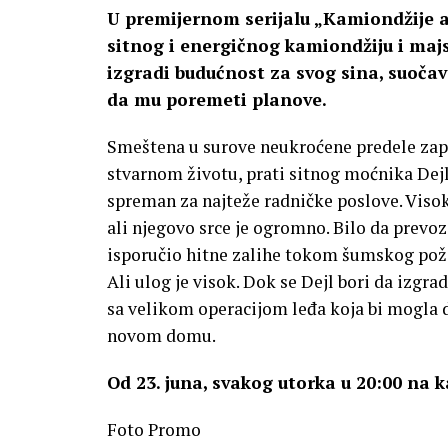
U premijernom serijalu „Kamiondžije a
sitnog i energičnog kamiondžiju i majs
izgradi budućnost za svog sina, suoča
da mu poremeti planove.
Smeštena u surove neukroćene predele zapa
stvarnom životu, prati sitnog moćnika Dejl
spreman za najteže radničke poslove. Viso
ali njegovo srce je ogromno. Bilo da prevozi
isporučio hitne zalihe tokom šumskog požar
Ali ulog je visok. Dok se Dejl bori da izgra
sa velikom operacijom leđa koja bi mogla 
novom domu.
Od 23. juna, svakog utorka u 20:00 na 
Foto Promo