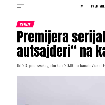
TV
TV EMISIJE
SERIJE
Premijera serija
autsajderi“ na k
Od 23. juna, svakog utorka u 20:00 na kanalu Viasat E