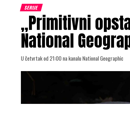
SERIJE
„Primitivni opst
National Geogra
U četvrtak od 21:00 na kanalu National Geographic