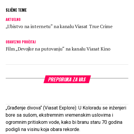
SLIČNE TEME
AKTUELNO
„Ubistvo na internetu“ na kanalu Viasat True Crime
OBAVEZNO PROČITAJ
Film „Devojke na putovanju“ na kanalu Viasat Kino
PREPORUKA ZA VAS
„Građenje divova“
(Viasat Explore):
U Koloradu se inženjeri
bore sa sušom, ekstremnim vremenskim uslovima i
ogromnim pritiskom vode, kako bi branu staru 70 godina
podigli na visinu koja obara rekorde.