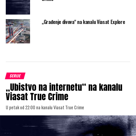
U petak u večernjem terminu od 22:00 časa,
televizijski kanal National Geographic prikazuje
izuzetno uzbudljivu epizodu dokumentarnog serijala
„Pomorske megamašine“ pod nazivom „Povratak
Vikinga“ (Sezona 3, Epizoda 7)
.
Ova fascinantna priča,