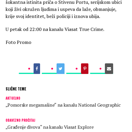
šokantna istinita priča o Stivenu Portu, serijskom ubici
koji živi okružen ljudima i uspeva da laže, obmanjuje,
krije svoj identitet, beži policiji i iznova ubija.
U petak od 22:00 na kanalu Viasat True Crime.
Foto Promo
SLIČNE TEME
AKTUELNO
„Pomorske megamašine“ na kanalu National Geographic
OBAVEZNO PROČITAJ
„Građenje divova“ na kanalu Viasat Explore