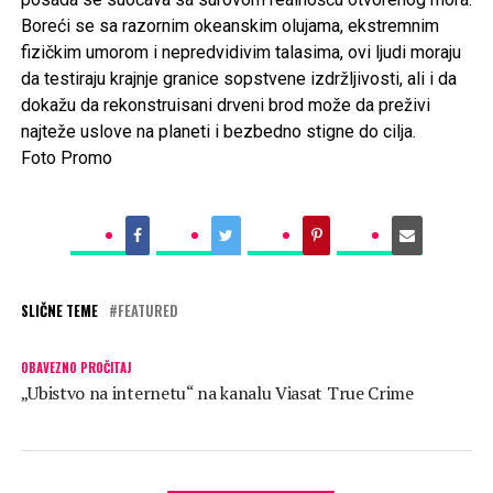
Boreći se sa razornim okeanskim olujama, ekstremnim
fizičkim umorom i nepredvidivim talasima, ovi ljudi moraju
da testiraju krajnje granice sopstvene izdržljivosti, ali i da
dokažu da rekonstruisani drveni brod može da preživi
najteže uslove na planeti i bezbedno stigne do cilja.
Foto Promo
SLIČNE TEME
FEATURED
OBAVEZNO PROČITAJ
„Ubistvo na internetu“ na kanalu Viasat True Crime