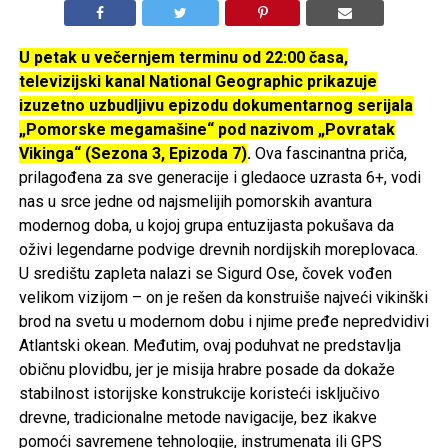
, donoseći uzbudljiv uvid u svet divljine i
petak od 20:50
životinja koje vladaju lancem ishrane. Zahvaljujući
vrhunskoj produkciji i autentičnim scenama iz prirode,
gledaoci mogu da dožive dramatične trenutke borbe za
opstanak kao da su i sami deo divljine.
Ne propustite
na kanalu
Predatore
Viasat Nature u
, gde priroda pokazuje svoju
petak od 20:50
najuzbudljiviju i najsuroviju stranu.
Foto Promo
SLIČNE TEME
AKTUELNO