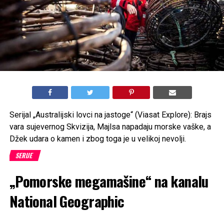
Serijal „Australijski lovci na jastoge“ (Viasat Explore): Brajs
vara sujevernog Skvizija, Majlsa napadaju morske vaške, a
Džek udara o kamen i zbog toga je u velikoj nevolji.
SERIJE
„Pomorske megamašine“ na kanalu
National Geographic