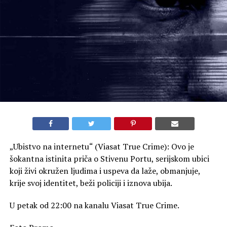
prilagođena za sve generacije i gledaoce uzrasta 6+, vodi
nas u srce jedne od najsmelijih pomorskih avantura
modernog doba, u kojoj grupa entuzijasta pokušava da
oživi legendarne podvige drevnih nordijskih moreplovaca.
U središtu zapleta nalazi se Sigurd Ose, čovek vođen
velikom vizijom – on je rešen da konstruiše najveći vikinški
brod na svetu u modernom dobu i njime pređe nepredvidivi
Atlantski okean. Međutim, ovaj poduhvat ne predstavlja
običnu plovidbu, jer je misija hrabre posade da dokaže
stabilnost istorijske konstrukcije koristeći isključivo
drevne, tradicionalne metode navigacije, bez ikakve
pomoći savremene tehnologije, instrumenata ili GPS
uređaja.
Tokom ovog epskog putovanja ka Severnoj Americi,
posada se suočava sa surovom realnošću otvorenog mora.
Boreći se sa razornim okeanskim olujama, ekstremnim
fizičkim umorom i nepredvidivim talasima, ovi ljudi moraju
da testiraju krajnje granice sopstvene izdržljivosti, ali i da
dokažu da rekonstruisani drveni brod može da preživi