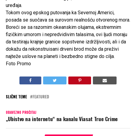
„Građenje divova“ na kanalu Viasat Explore
OBAVEZNO PROČITAJ
„Primitivni opstanak“ na kanalu National Geographic
PREPORUKA ZA VAS
U utorak od
15:05 na kanalu Viasat Explore.
Foto Promo
SLIČNE TEME