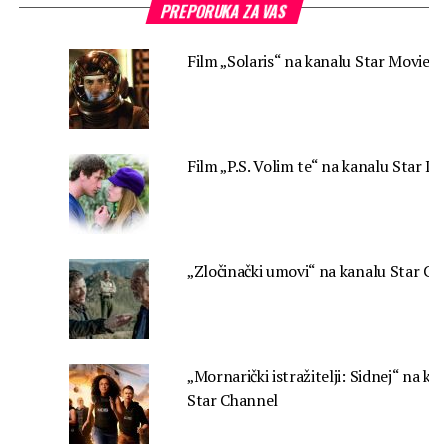
PREPORUKA ZA VAS
Film „Solaris“ na kanalu Star Movies
Film „P.S. Volim te“ na kanalu Star Lif
„Zločinački umovi“ na kanalu Star Cr
„Mornarički istražitelji: Sidnej“ na ka
Star Channel