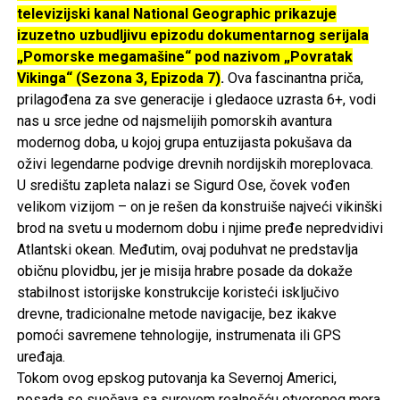
televizijski kanal National Geographic prikazuje
izuzetno uzbudljivu epizodu dokumentarnog serijala
„Pomorske megamašine“ pod nazivom „Povratak
Vikinga“ (Sezona 3, Epizoda 7)
.
Ova fascinantna priča,
prilagođena za sve generacije i gledaoce uzrasta 6+, vodi
nas u srce jedne od najsmelijih pomorskih avantura
modernog doba, u kojoj grupa entuzijasta pokušava da
oživi legendarne podvige drevnih nordijskih moreplovaca.
U središtu zapleta nalazi se Sigurd Ose, čovek vođen
velikom vizijom – on je rešen da konstruiše najveći vikinški
brod na svetu u modernom dobu i njime pređe nepredvidivi
Atlantski okean. Međutim, ovaj poduhvat ne predstavlja
običnu plovidbu, jer je misija hrabre posade da dokaže
stabilnost istorijske konstrukcije koristeći isključivo
drevne, tradicionalne metode navigacije, bez ikakve
pomoći savremene tehnologije, instrumenata ili GPS
uređaja.
Tokom ovog epskog putovanja ka Severnoj Americi,
posada se suočava sa surovom realnošću otvorenog mora.