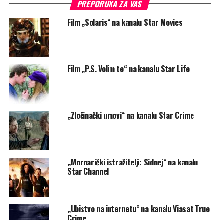
AKTUELNO
Serijal „Vreme u kome su živeli giganti“ na kanalu Viasat
Nature
OBAVEZNO PROČITAJ
Serijal „Berlin 1945“ na kanalu Viasat History
PREPORUKA ZA VAS
SERIJE
„Pomorske megamašine“ na
kanalu National Geographic
U petak od 22:00 na kanalu National Geographic