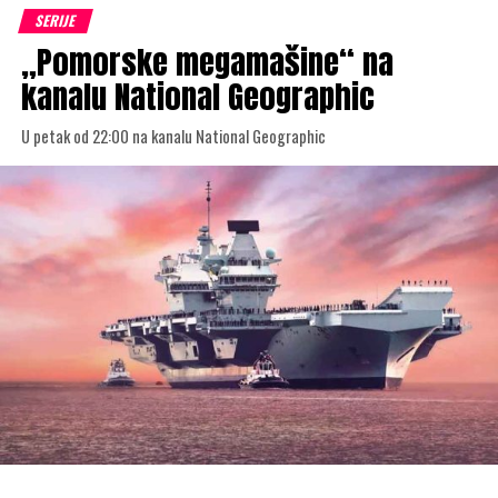
Dokumentarna serija
otkriva fascinantan svet
Predatori
najmoćnijih lovaca u prirodi, istražujući njihove
instinkte, strategije i borbu za opstanak u surovim
uslovima divljine. Od velikih mačaka i vukova do
grabljivica i morskih predatora, serija prikazuje kako
vrhunski lovci održavaju prirodnu ravnotežu i oblikuju
ekosisteme u kojima žive.
Kroz impresivne snimke iz prirode i stručna objašnjenja,
upoznajemo se sa tehnikama lova, prilagođavanjem
staništu i neverovatnom inteligencijom koja ovim
životinjama omogućava da prežive u stalnoj borbi za
hranu.
Serija
prikazuje se na kanalu
Predatori
Viasat Nature u