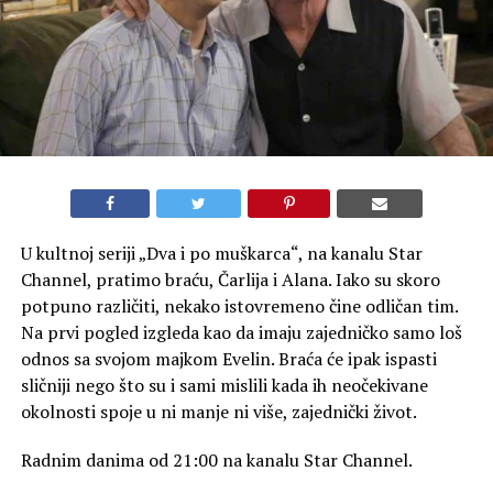
U kultnoj seriji „Dva i po muškarca“, na kanalu Star
Channel, pratimo braću, Čarlija i Alana. Iako su skoro
potpuno različiti, nekako istovremeno čine odličan tim.
Na prvi pogled izgleda kao da imaju zajedničko samo loš
odnos sa svojom majkom Evelin. Braća će ipak ispasti
sličniji nego što su i sami mislili kada ih neočekivane
okolnosti spoje u ni manje ni više, zajednički život.
Radnim danima od 21:00 na kanalu Star Channel.