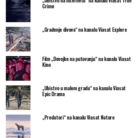
„Ubistvo na internetu“ na kanalu Viasat True
Crime
„Građenje divova“ na kanalu Viasat Explore
Film „Devojke na putovanju“ na kanalu Viasat
Kino
„Ubistvo u malom gradu“ na kanalu Viasat
Epic Drama
„Predatori“ na kanalu Viasat Nature