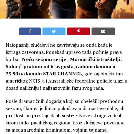
Najopasniji slučajevi ne završavaju se onda kada je
istraga zatvorena. Ponekad upravo tada počinje prava
borba.
Treću sezonu serije
„Mornarički istražitelji:
Sidnej“
pratimo
od
6. avgusta
,
radnim danima u
23:50 na kanalu STAR CHANNEL
, gde zajednički tim
američkog NCIS-a i Australijske federalne policije ulazi u
dosad najličniju i najizazovniju fazu svog rada.
Posle dramatičnih događaja koji su obeležili prethodnu
sezonu, članovi jedinice pokušavaju da nastave dalje, ali
prošlost ne prestaje da ih sustiže. Nove istrage vode ih
širom indo-pacifičkog regiona, kroz slučajeve povezane
sa međunarodnim kriminalom, vojnim tajnama,