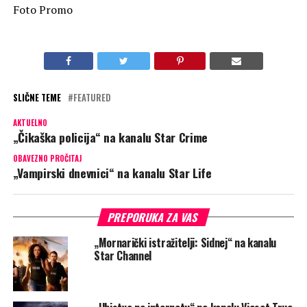
Foto Promo
SLIČNE TEME
FEATURED
AKTUELNO
„Čikaška policija“ na kanalu Star Crime
OBAVEZNO PROČITAJ
„Vampirski dnevnici“ na kanalu Star Life
PREPORUKA ZA VAS
„Mornarički istražitelji: Sidnej“ na kanalu
Star Channel