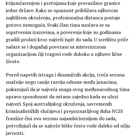
krijumčarenjem i pretnjama koje prevazilaze granice
jedne države. Kako se opasnost približava njihovom
najbližem okruženju, profesionalna distanca postaje
gotovo nemoguća. Svaki član tima suočava se sa
sopstvenim izazovima, a poverenje koje su godinama
gradili prolazi kroz najteži ispit do sada. U središtu priče
nalaze se i događaji povezani sa misterioznom
organizacijom čiji tragovi vode duboko u njihove lične
živote.
Pored napetih istraga i dinamičnih akcija, treća sezona
snažnije nego ranije razvija odnose među junacima,
pokazujući da je najveća snaga ovog međunarodnog tima
upravo sposobnost da ostanu zajedno kada su ulozi
najveći. Spoj australijskog okruženja, savremenih
kriminalističkih slučajeva i prepoznatljivog duha NCIS
franšize čini ovu sezonu najambicioznijom do sada,
potvrđujući da se najteže bitke često vode daleko od očiju
javnosti.