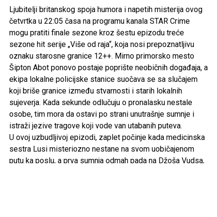
Ljubitelji britanskog spoja humora i napetih misterija ovog
četvrtka u 22:05 časa na programu kanala STAR Crime
mogu pratiti finale sezone kroz šestu epizodu treće
sezone hit serije „Više od raja“
, koja nosi prepoznatljivu
oznaku starosne granice 12++. Mirno primorsko mesto
Šipton Abot ponovo postaje poprište neobičnih događaja, a
ekipa lokalne policijske stanice suočava se sa slučajem
koji briše granice između stvarnosti i starih lokalnih
sujeverja. Kada sekunde odlučuju o pronalasku nestale
osobe, tim mora da ostavi po strani unutrašnje sumnje i
istraži jezive tragove koji vode van utabanih puteva.
U ovoj uzbudljivoj epizodi, zaplet počinje kada medicinska
sestra Lusi misteriozno nestane na svom uobičajenom
putu ka poslu, a prva sumnja odmah pada na Džoša Vudsa,
dugogodišnjeg rivala policajca Kelbija. Međutim, istraga
dobija potpuno neočekivan i mračan obrt nakon što Džoš
primi zastrašujuću glasovnu poruku u kojoj se čuje Lusin
krik i reč „đavo“, praćena zverskim režanjem. Put je vodi