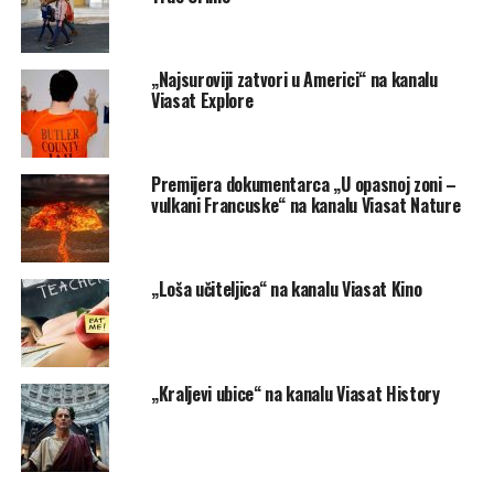
„Najsuroviji zatvori u Americi“ na kanalu
Viasat Explore
Premijera dokumentarca „U opasnoj zoni –
vulkani Francuske“ na kanalu Viasat Nature
„Loša učiteljica“ na kanalu Viasat Kino
„Kraljevi ubice“ na kanalu Viasat History