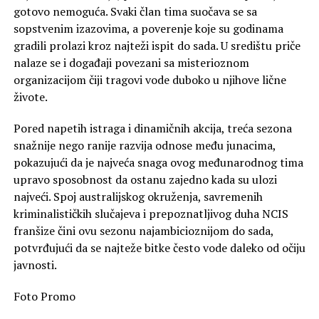
gotovo nemoguća. Svaki član tima suočava se sa
sopstvenim izazovima, a poverenje koje su godinama
gradili prolazi kroz najteži ispit do sada. U središtu priče
nalaze se i događaji povezani sa misterioznom
organizacijom čiji tragovi vode duboko u njihove lične
živote.
Pored napetih istraga i dinamičnih akcija, treća sezona
snažnije nego ranije razvija odnose među junacima,
pokazujući da je najveća snaga ovog međunarodnog tima
upravo sposobnost da ostanu zajedno kada su ulozi
najveći. Spoj australijskog okruženja, savremenih
kriminalističkih slučajeva i prepoznatljivog duha NCIS
franšize čini ovu sezonu najambicioznijom do sada,
potvrđujući da se najteže bitke često vode daleko od očiju
javnosti.
Foto Promo