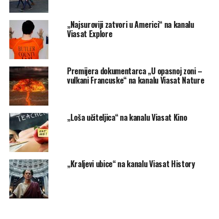
„Najsuroviji zatvori u Americi“ na kanalu
Viasat Explore
Premijera dokumentarca „U opasnoj zoni –
vulkani Francuske“ na kanalu Viasat Nature
„Loša učiteljica“ na kanalu Viasat Kino
„Kraljevi ubice“ na kanalu Viasat History