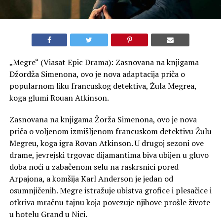
„Megre“ (Viasat Epic Drama): Zasnovana na knjigama
Džordža Simenona, ovo je nova adaptacija priča o
popularnom liku francuskog detektiva, Žula Megrea,
koga glumi Rouan Atkinson.
Zasnovana na knjigama Žorža Simenona, ovo je nova
priča o voljenom izmišljenom francuskom detektivu Žulu
Megreu, koga igra Rovan Atkinson. U drugoj sezoni ove
drame, jevrejski trgovac dijamantima biva ubijen u gluvo
doba noći u zabačenom selu na raskrsnici pored
Arpajona, a komšija Karl Anderson je jedan od
osumnjičenih. Megre istražuje ubistva grofice i plesačice i
otkriva mračnu tajnu koja povezuje njihove prošle živote
u hotelu Grand u Nici.