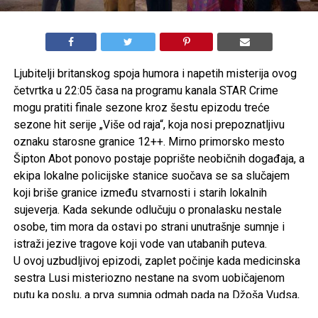
Ljubitelji britanskog spoja humora i napetih misterija ovog
četvrtka u 22:05 časa na programu kanala STAR Crime
mogu pratiti finale sezone kroz šestu epizodu treće
sezone hit serije „Više od raja“
, koja nosi prepoznatljivu
oznaku starosne granice 12++. Mirno primorsko mesto
Šipton Abot ponovo postaje poprište neobičnih događaja, a
ekipa lokalne policijske stanice suočava se sa slučajem
koji briše granice između stvarnosti i starih lokalnih
sujeverja. Kada sekunde odlučuju o pronalasku nestale
osobe, tim mora da ostavi po strani unutrašnje sumnje i
istraži jezive tragove koji vode van utabanih puteva.
U ovoj uzbudljivoj epizodi, zaplet počinje kada medicinska
sestra Lusi misteriozno nestane na svom uobičajenom
putu ka poslu, a prva sumnja odmah pada na Džoša Vudsa,
dugogodišnjeg rivala policajca Kelbija. Međutim, istraga