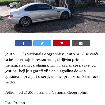
„Auto SOS“ (National Geographic): „Auto SOS“ se vraća
sa još deset tajnih restauracija, dirljivim pričama i
mehaničarskim čarolijama. Tim i Faz nailaze na sve, od
„ostina“ koji je u garaži više od 50 godina do 4×4
spasioca, a prvi put u seriji, momci prelaze sa četiri točka
na dva.
Petkom od 21:00 na kanalu National Geographic.
Foto Promo