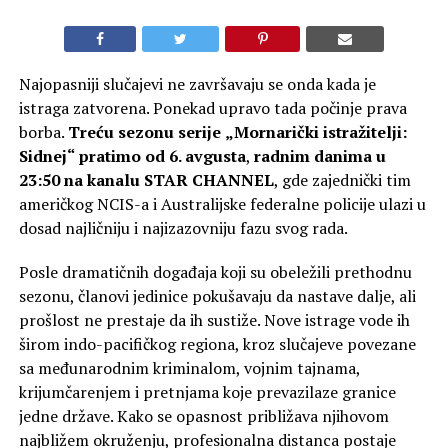
Najopasniji slučajevi ne završavaju se onda kada je
istraga zatvorena. Ponekad upravo tada počinje prava
borba.
Treću sezonu serije
„Mornarički istražitelji:
Sidnej“
pratimo
od
6. avgusta
,
radnim danima u
23:50 na kanalu STAR CHANNEL
, gde zajednički tim
američkog NCIS-a i Australijske federalne policije ulazi u
dosad najličniju i najizazovniju fazu svog rada.
Posle dramatičnih događaja koji su obeležili prethodnu
sezonu, članovi jedinice pokušavaju da nastave dalje, ali
prošlost ne prestaje da ih sustiže. Nove istrage vode ih
širom indo-pacifičkog regiona, kroz slučajeve povezane
sa međunarodnim kriminalom, vojnim tajnama,
krijumčarenjem i pretnjama koje prevazilaze granice
jedne države. Kako se opasnost približava njihovom
najbližem okruženju, profesionalna distanca postaje