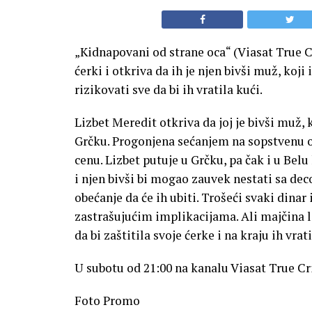
„Kidnapovani od strane oca“ (Viasat True Cr
ćerki i otkriva da ih je njen bivši muž, koji
rizikovati sve da bi ih vratila kući.
Lizbet Meredit otkriva da joj je bivši muž, k
Grčku. Progonjena sećanjem na sopstvenu ot
cenu. Lizbet putuje u Grčku, pa čak i u Belu
i njen bivši bi mogao zauvek nestati sa de
obećanje da će ih ubiti. Trošeći svaki din
zastrašujućim implikacijama. Ali majčina lj
da bi zaštitila svoje ćerke i na kraju ih vrati
U subotu od 21:00 na kanalu Viasat True C
Foto Promo