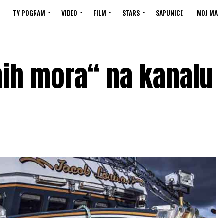
TV POGRAM
VIDEO
FILM
STARS
SAPUNICE
MOJ MA
nih mora“ na kanalu