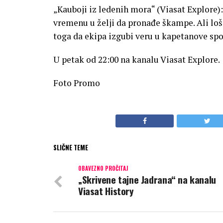
„Kauboji iz ledenih mora“ (Viasat Explore
vremenu u želji da pronađe škampe. Ali loš
toga da ekipa izgubi veru u kapetanove spo
U petak od 22:00 na kanalu Viasat Explore.
Foto Promo
SLIČNE TEME
OBAVEZNO PROČITAJ
„Skrivene tajne Jadrana“ na kanalu
Viasat History