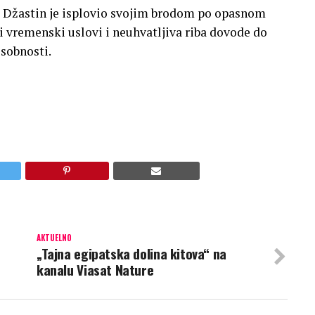
): Džastin je isplovio svojim brodom po opasnom
i vremenski uslovi i neuhvatljiva riba dovode do
sobnosti.
AKTUELNO
„Tajna egipatska dolina kitova“ na
kanalu Viasat Nature