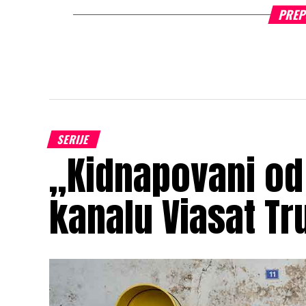
PREP
SERIJE
„Kidnapovani od
kanalu Viasat Tr