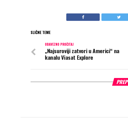
SLIČNE TEME
OBAVEZNO PROČITAJ
„Najsuroviji zatvori u Americi“ na
kanalu Viasat Explore
PREP