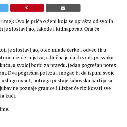
ime): Ovo je priča o ženi koja se oprašta od svojih
 ih je zlostavljao, takođe i kidnapovao. Ona će
oji je zlostavljao, oteo mlade ćerke i odveo ih u
micu iz detinjstva, odlučna je da ih vrati po svaku
 kuću, u svojoj borbi za pravdu. Jedan pogrešan potez
com. Dva pogrešna poteza i mogao bi da ispuni svoje
ar i uslugu usput, potraga postaje šahovska partija sa
ubav ne poznaje granice i Lizbet će rizikovati sve
la kući.
rime.