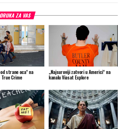
ORUKA ZA VAS
 od strane oca“ na
„Najsuroviji zatvori u Americi“ na
t True Crime
kanalu Viasat Explore