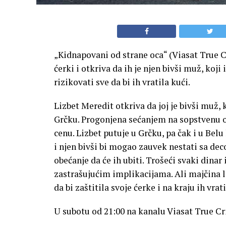
„Kidnapovani od strane oca“ (Viasat True Cr
ćerki i otkriva da ih je njen bivši muž, koji
rizikovati sve da bi ih vratila kući.
Lizbet Meredit otkriva da joj je bivši muž, k
Grčku. Progonjena sećanjem na sopstvenu ot
cenu. Lizbet putuje u Grčku, pa čak i u Belu
i njen bivši bi mogao zauvek nestati sa de
obećanje da će ih ubiti. Trošeći svaki din
zastrašujućim implikacijama. Ali majčina lj
da bi zaštitila svoje ćerke i na kraju ih vrati
U subotu od 21:00 na kanalu Viasat True C