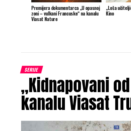
Premijera dokumentarca „U opasnoj
„Loša učitelj
zoni – vulkani Francuske“ na kanalu
Kino
Viasat Nature
SERIJE
„Kidnapovani od
kanalu Viasat Tr