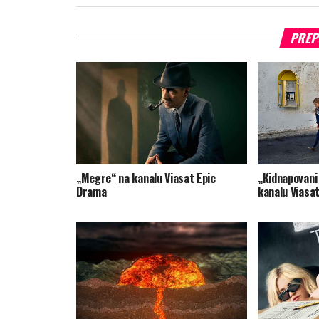
PREP
„Megre“ na kanalu Viasat Epic
„Kidnapovani
Drama
kanalu Viasa