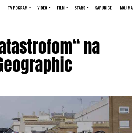
TV POGRAM
VIDEO
FILM
STARS
SAPUNICE
MOJ MA
atastrofom“ na
 Geographic