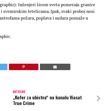
raphic): Inženjeri širom sveta pomeraju granice
svemirskim letelicama. Ipak, svaki proboj nosi
atastrofama požara, poplava i sudara pomaže u
aphic.
AKTUELNO
„Kofer za ubistva“ na kanalu Viasat
True Crime