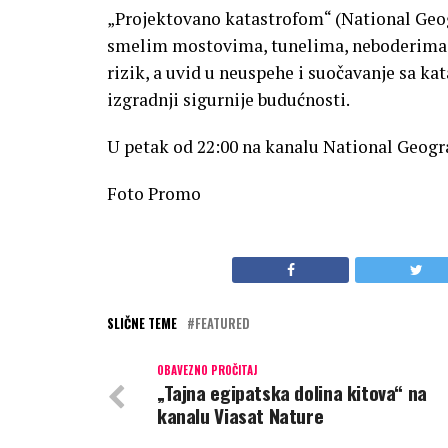
„Projektovano katastrofom“ (National Geog
smelim mostovima, tunelima, neboderima i 
rizik, a uvid u neuspehe i suočavanje sa k
izgradnji sigurnije budućnosti.
U petak od 22:00 na kanalu National Geogr
Foto Promo
SLIČNE TEME
FEATURED
OBAVEZNO PROČITAJ
„Tajna egipatska dolina kitova“ na
kanalu Viasat Nature