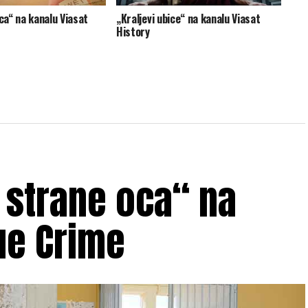
ica“ na kanalu Viasat
„Kraljevi ubice“ na kanalu Viasat
History
 strane oca“ na
ue Crime