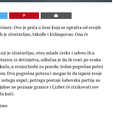
ime): Ovo je priča o ženi koja se oprašta od svojih
 ih je zlostavljao, takođe i kidnapovao. Ona će
oji je zlostavljao, oteo mlade ćerke i odveo ih u
micu iz detinjstva, odlučna je da ih vrati po svaku
 kuću, u svojoj borbi za pravdu. Jedan pogrešan potez
com. Dva pogrešna poteza i mogao bi da ispuni svoje
ar i uslugu usput, potraga postaje šahovska partija sa
ubav ne poznaje granice i Lizbet će rizikovati sve
la kući.
rime.